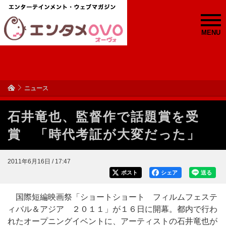
MENU
ニュース
石井竜也、監督作で話題賞を受
賞 「時代考証が大変だった」
2011年6月16日 / 17:47
ポスト
シェア
送る
国際短編映画祭「ショートショート フィルムフェステ
ィバル＆アジア ２０１１」が１６日に開幕。都内で行わ
れたオープニングイベントに、アーティストの石井竜也が