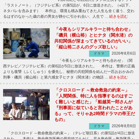
「ラストノート」（フジテレビ系）の第5話が、6日に放送された。（※以下、
ネタバレを含みます） 本作は、環境も積み重ねてきた人生も全く違う、交わ
るはずのなかった歳の差の男女が静かに引かれ合い、人生で …
続きを読む
「今夜もシリアルキラーと待ち合わせ」
「磯貝（横山裕）とヒナタ（関水渚）の
共犯関係が深まってきているのがいい」
「縦山裕二さんのグッズ欲しい」
2026年8月6日
ドラマ
「今夜もシリアルキラーと待ち合わせ」（関
西テレビ／フジテレビ系）の第6話が5日に放送された。 本作は、警察の正義
よりも復讐（ふくしゅう）を優先し、秘密の共犯関係を結んだ一匹おおかみの
刑事・磯貝（横山裕）と第六感女子ヒナタ（関水渚）の物語 …
続きを読む
「クロスロード ～救命救急の約束～」
「人間関係、特に人を指導するのはすご
く難しいと感じた」「船越英一郎さんが
『刑事面に似ていると言われたことがあ
る』って、そりゃあ2時間ドラマの帝王だ
もの」
2026年8月6日
ドラマ
「クロスロード ～救命救急の約束～」（テレビ朝日系）の第5話が4日に放送
された。 本作は、救命救急医療の最前線でもがく、若き救命医・救急隊員・