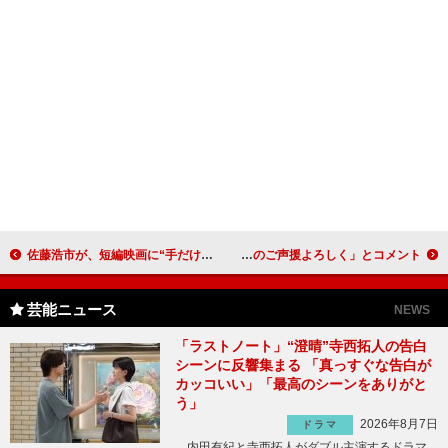
佐藤浩市が、短編映画に“手だけの出演” 「勇気付けられるという人が一人でもいれば…」
流行性結膜炎治療で休養のオリラジ・藤森、復帰 「一層のご声援よろしく」とコメント
芸能ニュース
NEWS
「ラストノート」“澄晴”寺西拓人の告白
シーンに反響集まる 「真っすぐな告白が
カッコいい」「最高のシーンをありがと
う」
2026年8月7日
ドラマ
内田有紀と寺西拓人がダブル主演するドラマ