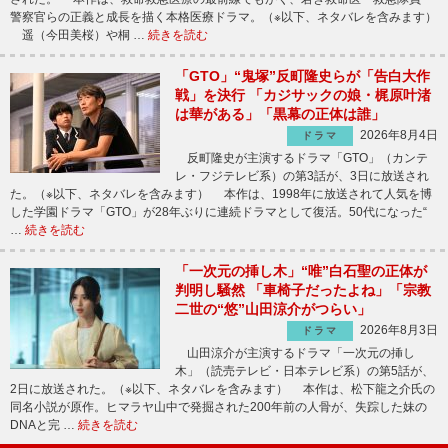
警察官らの正義と成長を描く本格医療ドラマ。（※以下、ネタバレを含みます）
遥（今田美桜）や桐 …
続きを読む
「GTO」“鬼塚”反町隆史らが「告白大作
戦」を決行 「カジサックの娘・梶原叶渚
は華がある」「黒幕の正体は誰」
2026年8月4日
ドラマ
反町隆史が主演するドラマ「GTO」（カンテ
レ・フジテレビ系）の第3話が、3日に放送され
た。（※以下、ネタバレを含みます） 本作は、1998年に放送されて人気を博
した学園ドラマ「GTO」が28年ぶりに連続ドラマとして復活。50代になった“
…
続きを読む
「一次元の挿し木」“唯”白石聖の正体が
判明し騒然 「車椅子だったよね」「宗教
二世の“悠”山田涼介がつらい」
2026年8月3日
ドラマ
山田涼介が主演するドラマ「一次元の挿し
木」（読売テレビ・日本テレビ系）の第5話が、
2日に放送された。（※以下、ネタバレを含みます） 本作は、松下龍之介氏の
同名小説が原作。ヒマラヤ山中で発掘された200年前の人骨が、失踪した妹の
DNAと完 …
続きを読む