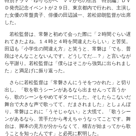
特別ドラマ「ゆりちかへ ママからの伝言 特別編」ＤＶ
Ｄ発売記念イベントが２９日、東京都内で行われ、主演し
た女優の常盤貴子、俳優の田辺誠一、若松節朗監督が出席
した。
若松監督は、常磐と初めて会った際に「２時間ぐらい遅
れてきたよね。１４時と４時を間違えたらしい」と苦笑。
田辺も「小学生の間違え方」と笑うと、常磐は「でも、普
段はそんなことないんです。どうしてだ…？」と言いなが
ら平謝り。若松監督は「僕らはそこから強気に出られまし
た」と満足げに振り返った。
さらに若松監督は「常磐さんにうそをつかれた」と切り
出し、「歌を歌うシーンがあるなら出ませんって言うか
ら、歌のシーンをやめてギターにした。そしたらこないだ
舞台で大きな声で歌ってて、だまされました」としょんぼ
り。常磐はこれに「うそじゃない」と大慌て。「歌うシー
ンがあるなら、苦手だから考えちゃうなってことです。舞
台は、脚本の見方が分からなくて、稽古が始まってから歌
うことを知ったんです」と必死に釈明した。