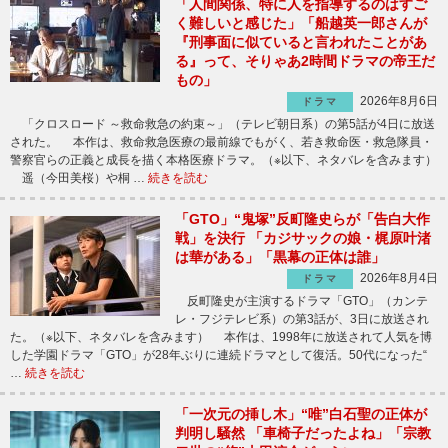
「人間関係、特に人を指導するのはすご
く難しいと感じた」「船越英一郎さんが
『刑事面に似ていると言われたことがあ
る』って、そりゃあ2時間ドラマの帝王だ
もの」
2026年8月6日
ドラマ
「クロスロード ～救命救急の約束～」（テレビ朝日系）の第5話が4日に放送
された。 本作は、救命救急医療の最前線でもがく、若き救命医・救急隊員・
警察官らの正義と成長を描く本格医療ドラマ。（※以下、ネタバレを含みます）
遥（今田美桜）や桐 …
続きを読む
「GTO」“鬼塚”反町隆史らが「告白大作
戦」を決行 「カジサックの娘・梶原叶渚
は華がある」「黒幕の正体は誰」
2026年8月4日
ドラマ
反町隆史が主演するドラマ「GTO」（カンテ
レ・フジテレビ系）の第3話が、3日に放送され
た。（※以下、ネタバレを含みます） 本作は、1998年に放送されて人気を博
した学園ドラマ「GTO」が28年ぶりに連続ドラマとして復活。50代になった“
…
続きを読む
「一次元の挿し木」“唯”白石聖の正体が
判明し騒然 「車椅子だったよね」「宗教