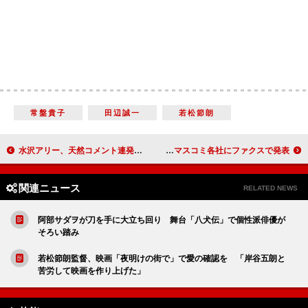
常盤貴子
田辺誠一
若松節朗
水沢アリー、天然コメント連発 岡田圭右に「いい滑りっぷり」
矢口真里と中村昌也が離婚 マスコミ各社にファクスで発表
関連ニュース
RELATED NEWS
阿部サダヲが刀を手に大立ち回り 舞台「八犬伝」で個性派俳優が
そろい踏み
若松節朗監督、映画「夜明けの街で」で愛の確認を 「岸谷五朗と
苦労して映画を作り上げた」