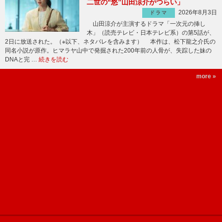
二世の“悠”山田涼介がつらい」
2026年8月3日
ドラマ
山田涼介が主演するドラマ「一次元の挿し
木」（読売テレビ・日本テレビ系）の第5話が、
2日に放送された。（※以下、ネタバレを含みます） 本作は、松下龍之介氏の
同名小説が原作。ヒマラヤ山中で発掘された200年前の人骨が、失踪した妹の
DNAと完 …
続きを読む
more »