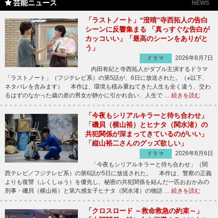
芸能ニュース
NEWS
「ラストノート」“澄晴”寺西拓人の告白
シーンに反響集まる 「真っすぐな告白が
カッコいい」「最高のシーンをありがと
う」
2026年8月7日
ドラマ
内田有紀と寺西拓人がダブル主演するドラマ
「ラストノート」（フジテレビ系）の第5話が、6日に放送された。（※以下、
ネタバレを含みます） 本作は、環境も積み重ねてきた人生も全く違う、交わ
るはずのなかった歳の差の男女が静かに引かれ合い、人生で …
続きを読む
「今夜もシリアルキラーと待ち合わせ」
「磯貝（横山裕）とヒナタ（関水渚）の
共犯関係が深まってきているのがいい」
「縦山裕二さんのグッズ欲しい」
2026年8月6日
ドラマ
「今夜もシリアルキラーと待ち合わせ」（関
西テレビ／フジテレビ系）の第6話が5日に放送された。 本作は、警察の正義
よりも復讐（ふくしゅう）を優先し、秘密の共犯関係を結んだ一匹おおかみの
刑事・磯貝（横山裕）と第六感女子ヒナタ（関水渚）の物語 …
続きを読む
「クロスロード ～救命救急の約束～」