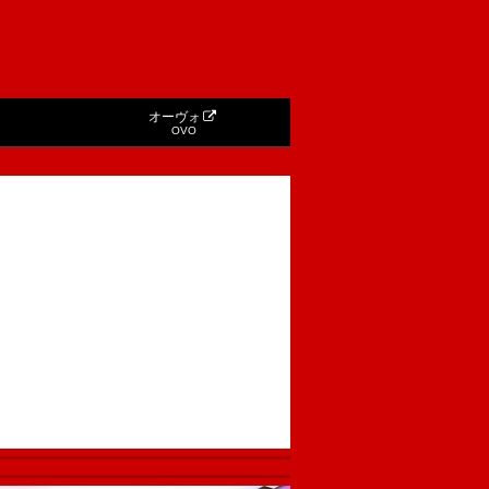
オーヴォ
OVO