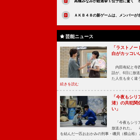
高橋みなみが総選挙１位予想に驚く 
ＡＫＢ４８の新ゲームは、メンバーが
芸能ニュース
「ラストノー
白がカッコい
内田有紀と寺西
話が、6日に放
た人生も全く違
続きを読む
「今夜もシリ
渚）の共犯関
い」
「今夜もシリア
放送された。 
を結んだ一匹おおかみの刑事・磯貝（横山裕）