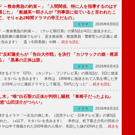
ド ～救命救急の約束～」「人間関係、特に人を指導するのはす
感じた」「船越英一郎さんが『刑事面に似ていると言われたこ
て、そりゃあ2時間ドラマの帝王だもの」
2026年8月6日
ドラマ
 ～救命救急の約束～」（テレビ朝日系）の第5話が4日に放送された。
急医療の最前線でもがく、若き救命医・救急隊員・警察官らの正義と成
を含みます） 遥（今田美桜）や桐 …
続きを読む
鬼塚”反町隆史らが「告白大作戦」を決行 「カジサックの娘・梶原
る」「黒幕の正体は誰」
2026年8月4日
ドラマ
するドラマ「GTO」（カンテレ・フジテレビ系）の第3話が、3日に放送
下、ネタバレを含みます） 本作は、1998年に放送されて人気を博した学
」が28年ぶりに連続ドラマとして復活。50代になった“ …
続きを読む
し木」“唯”白石聖の正体が判明し騒然 「車椅子だったよね」
“悠”山田涼介がつらい」
2026年8月3日
ドラマ
するドラマ「一次元の挿し木」（読売テレビ・日本テレビ系）の第5話
された。（※以下、ネタバレを含みます） 本作は、松下龍之介氏の同名小
ヤ山中で発掘された200年前の人骨が、失踪した妹のDNAと完 …
続きを