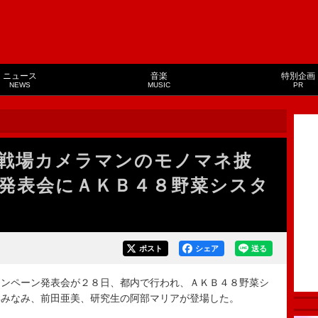
ニュース
音楽
特別企画
NEWS
MUSIC
PR
戦場カメラマンのモノマネ披
発表会にＡＫＢ４８野菜シスタ
ポスト
シェア
送る
ンペーン発表会が２８日、都内で行われ、ＡＫＢ４８野菜シ
岸みなみ、前田亜美、研究生の阿部マリアが登場した。