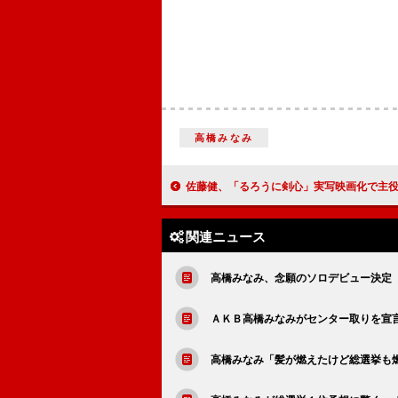
高橋みなみ
佐藤健、「るろうに剣心」実写映画化で主役 大河ドラマ「龍馬伝」の大友啓史監督
関連ニュース
高橋みなみ、念願のソロデビュー決定
ＡＫＢ高橋みなみがセンター取りを宣
高橋みなみ「髪が燃えたけど総選挙も