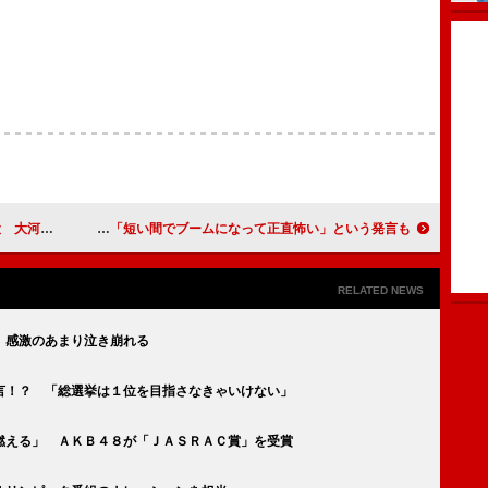
フリー第１作
チャン・グンソク、会見で投げキッス連発！ 「短い間でブームになって正直怖い」という発言も
RELATED NEWS
 感激のあまり泣き崩れる
言！？ 「総選挙は１位を目指さなきゃいけない」
燃える」 ＡＫＢ４８が「ＪＡＳＲＡＣ賞」を受賞