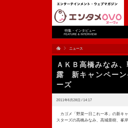
特集・インタビュー
FEATURE & INTERVIEW
ニュース
ＡＫＢ高橋みなみ、
露 新キャンペーン
ーズ
2011年6月28日 / 14:17
カゴメ「野菜一日これ一本」の新キャ
スターズの高橋みなみ、高城亜樹、峯