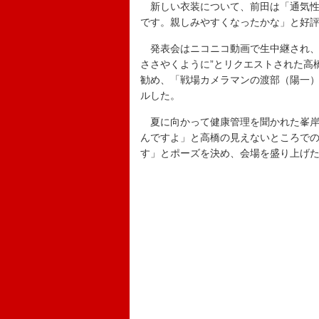
新しい衣装について、前田は「通気性
です。親しみやすくなったかな」と好
発表会はニコニコ動画で生中継され、
ささやくように”とリクエストされた高
勧め、「戦場カメラマンの渡部（陽一
ルした。
夏に向かって健康管理を聞かれた峯岸
んですよ」と高橋の見えないところで
す」とポーズを決め、会場を盛り上げ