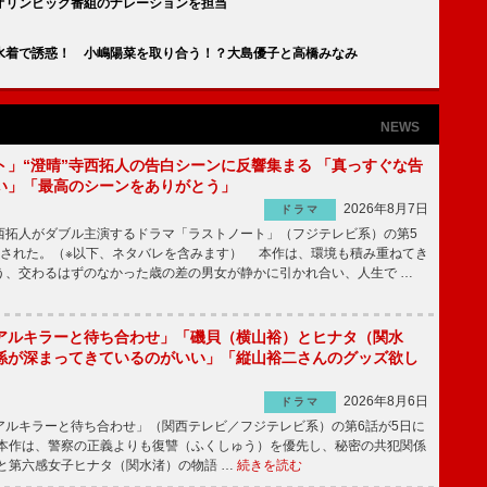
オリンピック番組のナレーションを担当
水着で誘惑！ 小嶋陽菜を取り合う！？大島優子と高橋みなみ
NEWS
ト」“澄晴”寺西拓人の告白シーンに反響集まる 「真っすぐな告
い」「最高のシーンをありがとう」
2026年8月7日
ドラマ
拓人がダブル主演するドラマ「ラストノート」（フジテレビ系）の第5
送された。（※以下、ネタバレを含みます） 本作は、環境も積み重ねてき
う、交わるはずのなかった歳の差の男女が静かに引かれ合い、人生で …
アルキラーと待ち合わせ」「磯貝（横山裕）とヒナタ（関水
係が深まってきているのがいい」「縦山裕二さんのグッズ欲し
2026年8月6日
ドラマ
ルキラーと待ち合わせ」（関西テレビ／フジテレビ系）の第6話が5日に
本作は、警察の正義よりも復讐（ふくしゅう）を優先し、秘密の共犯関係
と第六感女子ヒナタ（関水渚）の物語 …
続きを読む