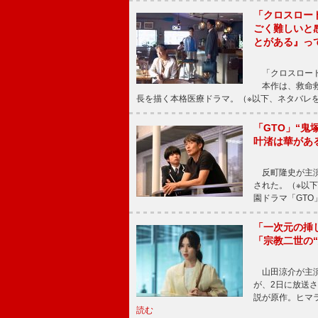
「クロスロー
ごく難しいと
とがある』っ
「クロスロード
本作は、救命救
長を描く本格医療ドラマ。（※以下、ネタバレ
「GTO」“
叶渚は華があ
反町隆史が主演
された。（※以
園ドラマ「GTO
「一次元の挿
「宗教二世の
山田涼介が主演
が、2日に放送
説が原作。ヒマラ
読む