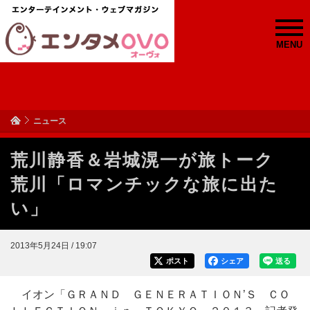
MENU
ニュース
荒川静香＆岩城滉一が旅トーク
荒川「ロマンチックな旅に出た
い」
2013年5月24日 / 19:07
ポスト
シェア
送る
イオン「ＧＲＡＮＤ ＧＥＮＥＲＡＴＩＯＮ’Ｓ ＣＯ