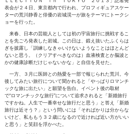
ＬＬＥＣＴＩＯＮ ｉｎ ＴＯＫＹＯ ２０１３」記者発
表会が２４日、東京都内で行われ、プロフィギュアスケー
ターの荒川静香と俳優の岩城滉一が旅をテーマにトークシ
ョーを行った。
来春、日本の芸能人としては初の宇宙旅行に挑戦するこ
とを先ごろ発表した岩城。この日は、鍛え抜いたふくらは
ぎを披露し「訓練しなきゃいけないようなことはほとんど
ないと思う。（クリアすべきなのは）血液検査とか脳波と
かの健康診断だけじゃないかな」と自信を見せた。
一方、３月に医師との熱愛を一部で報じられた荒川。今
後してみたい旅行について聞かれると「やっぱりロマンチ
ックな旅に出たい」と願望を告白。イベント後の取材
で“ロマンチックな旅行”について追求されると「新婚旅行
ですかね。人生で一番幸せな旅行だと思う」と答え「新婚
旅行は近そう？」という問いには「そればかりは分からな
いけど、私ももう３２歳になるので近ければ近い方がいい
と思う」と笑顔を浮かべた。