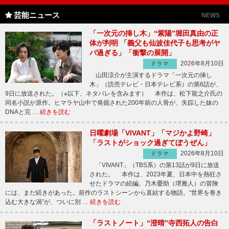
芸能ニュース
NEWS
「一次元の挿し木」“紫陽”堀田真由の正
体が判明 「義父も仙波佳代子も思考がヤ
バ過ぎる」「衝撃の展開」
2026年8月10日
ドラマ
山田涼介が主演するドラマ「一次元の挿し
木」（読売テレビ・日本テレビ系）の第6話が、
9日に放送された。（※以下、ネタバレを含みます） 本作は、松下龍之介氏の
同名小説が原作。ヒマラヤ山中で発掘された200年前の人骨が、失踪した妹の
DNAと完 …
続きを読む
日曜劇場「VIVANT」「マジかよ野崎」
「ラストがショック過ぎてぼうぜん」
2026年8月10日
ドラマ
「VIVANT」（TBS系）の第13話が9日に放送
された。 本作は、2023年夏、日本中を熱狂さ
せたドラマの続編。乃木憂助（堺雅人）の冒険
には、まだ続きがあった。前作のラストシーンから直結する物語。“世界を巻き
込む大きな渦”が、ついに別 …
続きを読む
「ラストノート」“澄晴”寺西拓人の告白