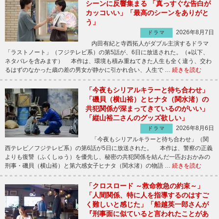
シーンに反響集まる 「真っすぐな告白が
カッコいい」「最高のシーンをありがと
う」
2026年8月7日
ドラマ
内田有紀と寺西拓人がダブル主演するドラマ
「ラストノート」（フジテレビ系）の第5話が、6日に放送された。（※以下、
ネタバレを含みます） 本作は、環境も積み重ねてきた人生も全く違う、交わ
るはずのなかった歳の差の男女が静かに引かれ合い、人生で …
続きを読む
「今夜もシリアルキラーと待ち合わせ」
「磯貝（横山裕）とヒナタ（関水渚）の
共犯関係が深まってきているのがいい」
「縦山裕二さんのグッズ欲しい」
2026年8月6日
ドラマ
「今夜もシリアルキラーと待ち合わせ」（関
西テレビ／フジテレビ系）の第6話が5日に放送された。 本作は、警察の正義
よりも復讐（ふくしゅう）を優先し、秘密の共犯関係を結んだ一匹おおかみの
刑事・磯貝（横山裕）と第六感女子ヒナタ（関水渚）の物語 …
続きを読む
「クロスロード ～救命救急の約束～」
「人間関係、特に人を指導するのはすご
く難しいと感じた」「船越英一郎さんが
『刑事面に似ていると言われたことがあ