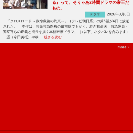
る』って、そりゃあ2時間ドラマの帝王だ
もの」
2026年8月6日
ドラマ
「クロスロード ～救命救急の約束～」（テレビ朝日系）の第5話が4日に放送
された。 本作は、救命救急医療の最前線でもがく、若き救命医・救急隊員・
警察官らの正義と成長を描く本格医療ドラマ。（※以下、ネタバレを含みます）
遥（今田美桜）や桐 …
続きを読む
more »