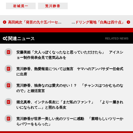
岩城滉一
荒川静香
高田純次「発言の九十五パーセントはうそ」 「５５歳以上は下着はＴバックに」
たんぽぽ白鳥「自分は美人要員」 アイドリング菊地「白鳥は四十点」
関連ニュース
RELATED NEWS
安藤美姫「大人っぽくなったなと思っていただけたら」 アイスシ
ョー制作発表会見で意気込みを
荒川静香、熱愛報道については無言 ヤマハのアンバサダー任命式
に出席
荒川静香、独身なのは愛犬のせい！？ 「チャンスはつかむものな
ので」と婚活宣言
堀北真希、インテル長友に「まだ私のファン？」 「より一層きれ
いになられて…」と照れる長友
荒川静香が世界一美しい光のツリーに感動 「素晴らしいツリーか
らパワーをもらった」