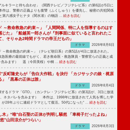
ルキラーと待ち合わせ」（関西テレビ／フジテレビ系）の第6話が5日に
本作は、警察の正義よりも復讐（ふくしゅう）を優先し、秘密の共犯関係
と第六感女子ヒナタ（関水渚）の物語 …
続きを読む
ド ～救命救急の約束～」「人間関係、特に人を指導するのはす
感じた」「船越英一郎さんが『刑事面に似ていると言われたこ
て、そりゃあ2時間ドラマの帝王だもの」
2026年8月6日
ドラマ
 ～救命救急の約束～」（テレビ朝日系）の第5話が4日に放送された。
急医療の最前線でもがく、若き救命医・救急隊員・警察官らの正義と成
を含みます） 遥（今田美桜）や桐 …
続きを読む
鬼塚”反町隆史らが「告白大作戦」を決行 「カジサックの娘・梶原
る」「黒幕の正体は誰」
2026年8月4日
ドラマ
するドラマ「GTO」（カンテレ・フジテレビ系）の第3話が、3日に放送
下、ネタバレを含みます） 本作は、1998年に放送されて人気を博した学
」が28年ぶりに連続ドラマとして復活。50代になった“ …
続きを読む
し木」“唯”白石聖の正体が判明し騒然 「車椅子だったよね」
“悠”山田涼介がつらい」
2026年8月3日
ドラマ