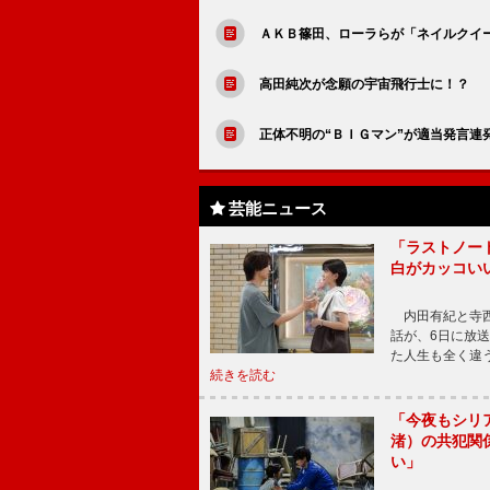
ＡＫＢ篠田、ローラらが「ネイルクイ
高田純次が念願の宇宙飛行士に！？ 
正体不明の“ＢＩＧマン”が適当発言連
芸能ニュース
「ラストノー
白がカッコい
内田有紀と寺西
話が、6日に放
た人生も全く違
続きを読む
「今夜もシリ
渚）の共犯関
い」