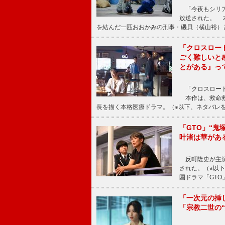
「今夜もシリア
放送された。 
を結んだ一匹おおかみの刑事・磯貝（横山裕）
「クロスロー
ごく難しいと
とがある』っ
「クロスロード
本作は、救命救
長を描く本格医療ドラマ。（※以下、ネタバレ
「GTO」“
叶渚は華があ
反町隆史が主演
された。（※以
園ドラマ「GTO
「一次元の挿
「宗教二世の