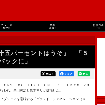
ニュース
音楽
特別企画
NEWS
MUSIC
PR
十五パーセントはうそ」 「５
バックに」
ポスト
シェア
送る
ＩＯＮ’Ｓ ＣＯＬＬＥＣＴＩＯＮ ｉｎ ＴＯＫＹＯ ２０
で行われ、高田純次と夏木マリが登場した。
ィブシニアを意味する「グランド・ジェネレーション（Ｇ．