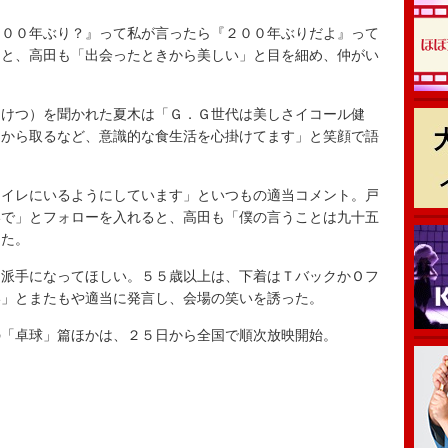
００年ぶり？』って私が言ったら『２００年ぶりだよ』って
ると、高田も「出会ったときから美しい」と目を細め、仲がい
けつ）を聞かれた夏木は「Ｇ．Ｇ世代は美しさイコール健
物から取るなど、意識的な食生活を心掛けてます」と笑顔で語
イレにいるようにしています」といつもの適当コメント。戸
いで」とフォローを入れると、高田も「僕の言うことは九十五
った。
派手になってほしい。５５歳以上は、下着はＴバックかＯフ
い」とまたもや適当に発言し、会場の笑いを誘った。
「卓球」篇ほかは、２５日から全国で順次放映開始。