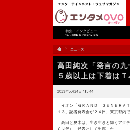
特集・インタビュー
FEATURE & INTERVIEW
ニュース
高田純次「発言の九
５歳以上は下着はＴ
2013年5月24日 / 15:44
イオン「ＧＲＡＮＤ ＧＥＮＥＲＡＴ
１３」記者発表会が２４日、東京都内
高田と夏木は、生き生きと輝くアクテ
Ｇ世代）」代表として出席した。