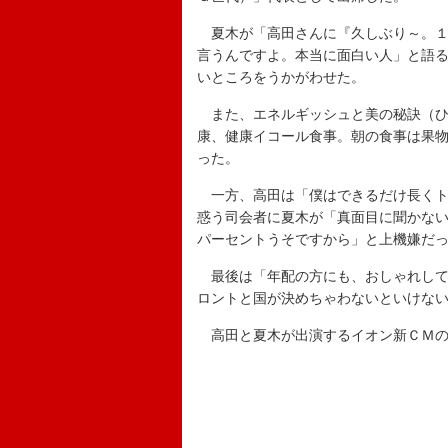
夏木が「高田さんに『久しぶり～。１
言うんですよ。本当に面白い人」と語
いところをうかがわせた。
また、エネルギッシュと美の秘訣（ひ
康、健康イコール食事。朝の食事は果
った。
一方、高田は「僕はできるだけ長くト
惑う司会者に夏木が「真面目に聞かな
パーセントうそですから」と上機嫌だ
最後は「年配の方にも、おしゃれして
ロントと国が決めちゃわないといけな
高田と夏木が出演するイオン新ＣＭの