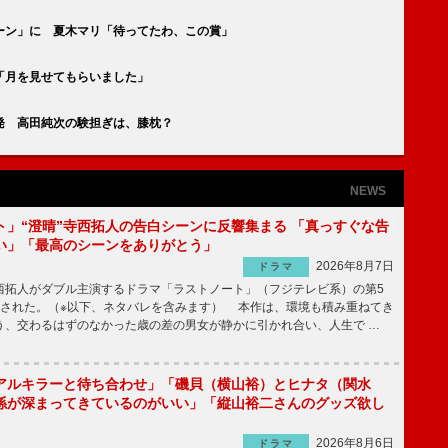
ーン」に 夏木マリ「待ってたわ、この賞」
「月を見せてもらいました」
発 高田純次の験担ぎは、膝枕？
NEWS
ト」“澄晴”寺西拓人の告白シーンに反響集まる 「真っすぐな告
い」「最高のシーンをありがとう」
2026年8月7日
ドラマ
拓人がダブル主演するドラマ「ラストノート」（フジテレビ系）の第5
送された。（※以下、ネタバレを含みます） 本作は、環境も積み重ねてき
う、交わるはずのなかった歳の差の男女が静かに引かれ合い、人生で …
アルキラーと待ち合わせ」「磯貝（横山裕）とヒナタ（関水
係が深まってきているのがいい」「縦山裕二さんのグッズ欲し
2026年8月6日
ドラマ