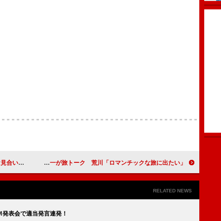
が来るなら」
荒川静香＆岩城滉一が旅トーク 荒川「ロマンチックな旅に出たい」
RELATED NEWS
Ｍ発表会で適当発言連発！