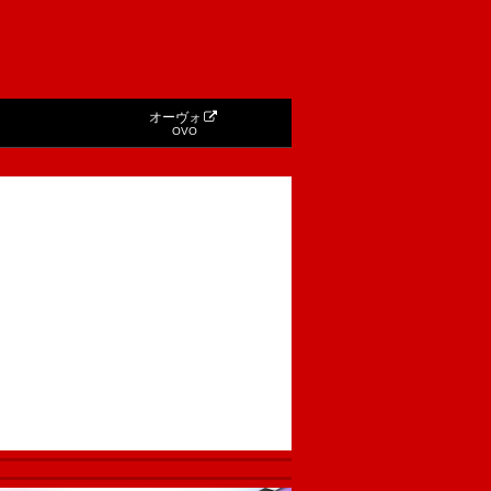
オーヴォ
OVO