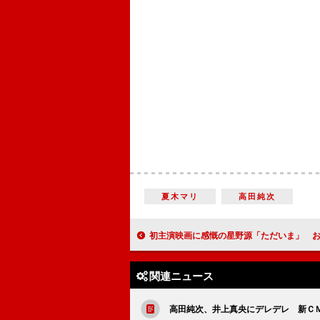
夏木マリ
高田純次
初主演映画に感慨の星野源「ただいま」 お見合いに興味「夏帆ちゃん
関連ニュース
高田純次、井上真央にデレデレ 新Ｃ