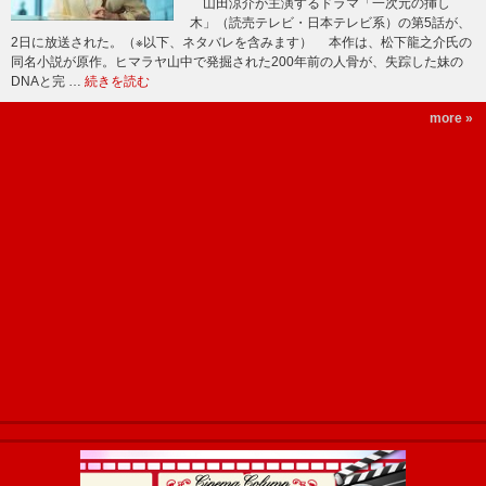
山田涼介が主演するドラマ「一次元の挿し
木」（読売テレビ・日本テレビ系）の第5話が、
2日に放送された。（※以下、ネタバレを含みます） 本作は、松下龍之介氏の
同名小説が原作。ヒマラヤ山中で発掘された200年前の人骨が、失踪した妹の
DNAと完 …
続きを読む
more »