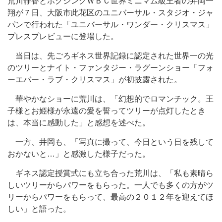
荒川静香とボクシングＷＢＣ世界ミニマム級王者の井岡一
翔が７日、大阪市此花区のユニバーサル・スタジオ・ジャ
パンで行われた「ユニバーサル・ワンダー・クリスマス」
プレスプレビューに登場した。
当日は、先ごろギネス世界記録に認定された世界一の光
のツリーとナイト・ファンタジー・ラグーンショー「フォ
ーエバー・ラブ・クリスマス」が初披露された。
華やかなショーに荒川は、「幻想的でロマンチック。王
子様とお姫様が永遠の愛を誓ってツリーが点灯したとき
は、本当に感動した」と感想を述べた。
一方、井岡も、「写真に撮って、今日という日を残して
おかないと…」と感激した様子だった。
ギネス認定授賞式にも立ち合った荒川は、「私も素晴ら
しいツリーからパワーをもらった。一人でも多くの方がツ
リーからパワーをもらって、最高の２０１２年を迎えてほ
しい」と語った。