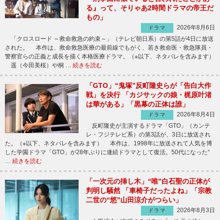
る』って、そりゃあ2時間ドラマの帝王だ
もの」
2026年8月6日
ドラマ
「クロスロード ～救命救急の約束～」（テレビ朝日系）の第5話が4日に放送
された。 本作は、救命救急医療の最前線でもがく、若き救命医・救急隊員・
警察官らの正義と成長を描く本格医療ドラマ。（※以下、ネタバレを含みます）
遥（今田美桜）や桐 …
続きを読む
「GTO」“鬼塚”反町隆史らが「告白大作
戦」を決行 「カジサックの娘・梶原叶渚
は華がある」「黒幕の正体は誰」
2026年8月4日
ドラマ
反町隆史が主演するドラマ「GTO」（カンテ
レ・フジテレビ系）の第3話が、3日に放送され
た。（※以下、ネタバレを含みます） 本作は、1998年に放送されて人気を博
した学園ドラマ「GTO」が28年ぶりに連続ドラマとして復活。50代になった“
…
続きを読む
「一次元の挿し木」“唯”白石聖の正体が
判明し騒然 「車椅子だったよね」「宗教
二世の“悠”山田涼介がつらい」
2026年8月3日
ドラマ