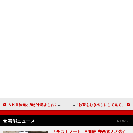
ＡＫＢ秋元才加が小島よしおに喝！ 「第７鉱区」ＰＲイベントにタンクトップ姿で登場
川島なお美と冨樫真が男子禁制のトークショー 「欲望をむき出しにして見て」
芸能ニュース
NEWS
「ラストノート」“澄晴”寺西拓人の告白