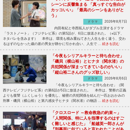
シーンに反響集まる 「真っすぐな告白が
カッコいい」「最高のシーンをありがと
う」
2026年8月7日
ドラマ
内田有紀と寺西拓人がダブル主演するドラマ
「ラストノート」（フジテレビ系）の第5話が、6日に放送された。（※以下、
ネタバレを含みます） 本作は、環境も積み重ねてきた人生も全く違う、交わ
るはずのなかった歳の差の男女が静かに引かれ合い、人生で …
続きを読む
「今夜もシリアルキラーと待ち合わせ」
「磯貝（横山裕）とヒナタ（関水渚）の
共犯関係が深まってきているのがいい」
「縦山裕二さんのグッズ欲しい」
2026年8月6日
ドラマ
「今夜もシリアルキラーと待ち合わせ」（関
西テレビ／フジテレビ系）の第6話が5日に放送された。 本作は、警察の正義
よりも復讐（ふくしゅう）を優先し、秘密の共犯関係を結んだ一匹おおかみの
刑事・磯貝（横山裕）と第六感女子ヒナタ（関水渚）の物語 …
続きを読む
「クロスロード ～救命救急の約束～」
「人間関係、特に人を指導するのはすご
く難しいと感じた」「船越英一郎さんが
『刑事面に似ていると言われたことがあ