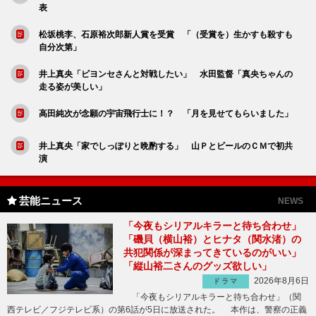
表
松坂桃李、石原裕次郎新人賞を受賞 「（受賞を）生かすも殺すも
自分次第」
井上真央「ビヨンセさんと対戦したい」 水田監督「真央ちゃんの
走る姿が美しい」
高田純次が念願の宇宙飛行士に！？ 「月を見せてもらいました」
井上真央「家でしっぽりと晩酌する」 山ＰとビールのＣＭで初共
演
芸能ニュース
NEWS
「今夜もシリアルキラーと待ち合わせ」
「磯貝（横山裕）とヒナタ（関水渚）の
共犯関係が深まってきているのがいい」
「縦山裕二さんのグッズ欲しい」
2026年8月6日
ドラマ
「今夜もシリアルキラーと待ち合わせ」（関
西テレビ／フジテレビ系）の第6話が5日に放送された。 本作は、警察の正義