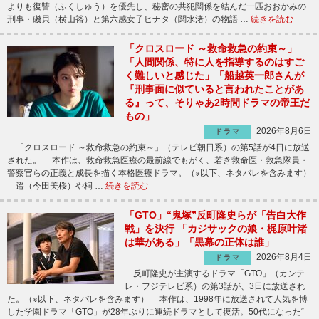
よりも復讐（ふくしゅう）を優先し、秘密の共犯関係を結んだ一匹おおかみの
刑事・磯貝（横山裕）と第六感女子ヒナタ（関水渚）の物語 …
続きを読む
「クロスロード ～救命救急の約束～」
「人間関係、特に人を指導するのはすご
く難しいと感じた」「船越英一郎さんが
『刑事面に似ていると言われたことがあ
る』って、そりゃあ2時間ドラマの帝王だ
もの」
2026年8月6日
ドラマ
「クロスロード ～救命救急の約束～」（テレビ朝日系）の第5話が4日に放送
された。 本作は、救命救急医療の最前線でもがく、若き救命医・救急隊員・
警察官らの正義と成長を描く本格医療ドラマ。（※以下、ネタバレを含みます）
遥（今田美桜）や桐 …
続きを読む
「GTO」“鬼塚”反町隆史らが「告白大作
戦」を決行 「カジサックの娘・梶原叶渚
は華がある」「黒幕の正体は誰」
2026年8月4日
ドラマ
反町隆史が主演するドラマ「GTO」（カンテ
レ・フジテレビ系）の第3話が、3日に放送され
た。（※以下、ネタバレを含みます） 本作は、1998年に放送されて人気を博
した学園ドラマ「GTO」が28年ぶりに連続ドラマとして復活。50代になった“