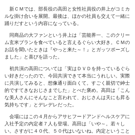
新ＣＭでは、部長役の高田と女性社員役の井上がコミカ
ルな掛け合いを展開。最後は、ほかの社員も交えて一緒に
踊りだすという内容になっている。
同商品の大ファンという井上は「芸能界一、このクリー
ム玄米ブランを食べていると言えるぐらい大好き。ＣＭの
お話を聞いたときは『やっと来た～！』とガッツポーズし
ました」と喜びを語った。
初共演の高田については「実はＤＶＤを持っているぐら
い好きだったので、今回共演できて本当にうれしい。実際
に共演してみると、想像通り面白くて。すごく親切で紳士
的ですてきなおじさまでした」とべた褒め。高田は「こん
な美人さんにそんなこと言われて、おじさんは天にも昇る
気持ちです」とデレデレだった。
会場にはこの４月からアサヒフードアンドヘルスケアに
入社予定の内定者７人も登場。高田は「いや～。若々し
い。さすがに４０代、５０代はいないね。内定ということ