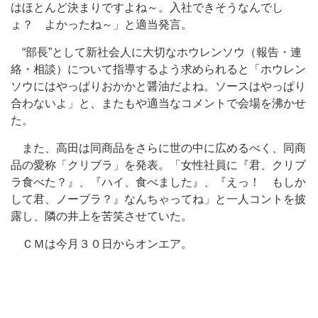
はほとんど決まりですよね～。入社できそうなんでし
ょ？ よかったね～」と適当発言。
“部長”として新社会人に大切なホウレンソウ（報告・連
絡・相談）について指導するよう求められると「ホウレン
ソウにはやっぱりおかかと醤油だよね。ソースはやっぱり
合わないよ」と、またもや適当なコメントで会場を沸かせ
た。
また、高田は同商品をさらに世の中に広めるべく、同商
品の愛称「クリブラ」を発表。「女性社員に『君、クリブ
ラ食べた？』、『ハイ、食べました』、『えっ！ もしか
して君、ノーブラ？』なんちゃってね」と一人コントを披
露し、隣の井上を苦笑させていた。
ＣＭは今月３０日からオンエア。