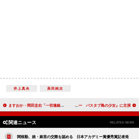
井上真央
高田純次
ますおか・岡田圭右「一切連絡取ってない」 同期・中島知子へのコメント濁す
クヮヴェンジャネ・ウォレスが来日 『ハッシュパピー バスタブ島の少女』に主演
関連ニュース
RELATED NEWS
関根勤、娘・麻里の交際を認める 日本アカデミー賞優秀賞記者発