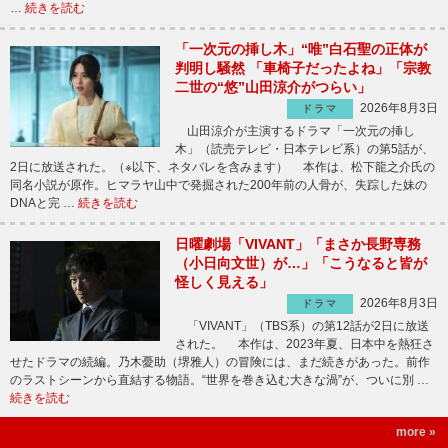
…
続きを読む
「一次元の挿し木」“唯”白石聖の正体が
判明し騒然 「車椅子だったよね」「宗教
二世の“悠”山田涼介がつらい」
2026年8月3日
ドラマ
山田涼介が主演するドラマ「一次元の挿し
木」（読売テレビ・日本テレビ系）の第5話が、
2日に放送された。（※以下、ネタバレを含みます） 本作は、松下龍之介氏の
同名小説が原作。ヒマラヤ山中で発掘された200年前の人骨が、失踪した妹の
DNAと完 …
続きを読む
日曜劇場「VIVANT」「まさか長野専務
（小日向文世）が…」「こうなると皆が
怪しく見える」
2026年8月3日
ドラマ
「VIVANT」（TBS系）の第12話が2日に放送
された。 本作は、2023年夏、日本中を熱狂さ
せたドラマの続編。乃木憂助（堺雅人）の冒険には、まだ続きがあった。前作
のラストシーンから直結する物語。“世界を巻き込む大きな渦”が、ついに別 …
続きを読む
more »