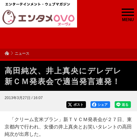
MENU
ニュース
高田純次、井上真央にデレデレ
新ＣＭ発表会で適当発言連発！
2013年3月27日 / 16:07
ポスト
シェア
送る
「クリーム玄米ブラン」新ＴＶＣＭ発表会が２７日、東
京都内で行われ、女優の井上真央とお笑いタレントの高田
純次が出席した。