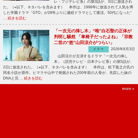
レ・フジテレビ系）の第3話が、3日に放送され
た。（※以下、ネタバレを含みます） 本作は、1998年に放送されて人気を博
した学園ドラマ「GTO」が28年ぶりに連続ドラマとして復活。50代になった“
…
続きを読む
「一次元の挿し木」“唯”白石聖の正体が
判明し騒然 「車椅子だったよね」「宗教
二世の“悠”山田涼介がつらい」
2026年8月3日
ドラマ
山田涼介が主演するドラマ「一次元の挿し
木」（読売テレビ・日本テレビ系）の第5話が、
2日に放送された。（※以下、ネタバレを含みます） 本作は、松下龍之介氏の
同名小説が原作。ヒマラヤ山中で発掘された200年前の人骨が、失踪した妹の
DNAと完 …
続きを読む
more »