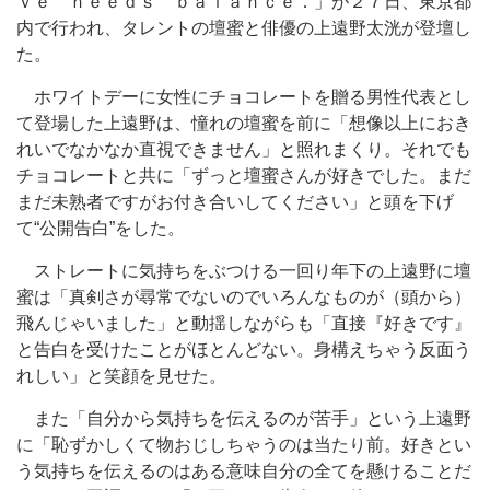
ｖｅ ｎｅｅｄｓ ｂａｌａｎｃｅ．」が２７日、東京都
内で行われ、タレントの壇蜜と俳優の上遠野太洸が登壇し
た。
ホワイトデーに女性にチョコレートを贈る男性代表とし
て登場した上遠野は、憧れの壇蜜を前に「想像以上におき
れいでなかなか直視できません」と照れまくり。それでも
チョコレートと共に「ずっと壇蜜さんが好きでした。まだ
まだ未熟者ですがお付き合いしてください」と頭を下げ
て“公開告白”をした。
ストレートに気持ちをぶつける一回り年下の上遠野に壇
蜜は「真剣さが尋常でないのでいろんなものが（頭から）
飛んじゃいました」と動揺しながらも「直接『好きです』
と告白を受けたことがほとんどない。身構えちゃう反面う
れしい」と笑顔を見せた。
また「自分から気持ちを伝えるのが苦手」という上遠野
に「恥ずかしくて物おじしちゃうのは当たり前。好きとい
う気持ちを伝えるのはある意味自分の全てを懸けることだ