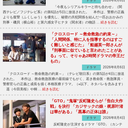
2026年8月6日
ドラマ
「今夜もシリアルキラーと待ち合わせ」（関
西テレビ／フジテレビ系）の第6話が5日に放送された。 本作は、警察の正義
よりも復讐（ふくしゅう）を優先し、秘密の共犯関係を結んだ一匹おおかみの
刑事・磯貝（横山裕）と第六感女子ヒナタ（関水渚）の物語 …
続きを読む
「クロスロード ～救命救急の約束～」
「人間関係、特に人を指導するのはすご
く難しいと感じた」「船越英一郎さんが
『刑事面に似ていると言われたことがあ
る』って、そりゃあ2時間ドラマの帝王だ
もの」
2026年8月6日
ドラマ
「クロスロード ～救命救急の約束～」（テレビ朝日系）の第5話が4日に放送
された。 本作は、救命救急医療の最前線でもがく、若き救命医・救急隊員・
警察官らの正義と成長を描く本格医療ドラマ。（※以下、ネタバレを含みます）
遥（今田美桜）や桐 …
続きを読む
「GTO」“鬼塚”反町隆史らが「告白大作
戦」を決行 「カジサックの娘・梶原叶渚
は華がある」「黒幕の正体は誰」
2026年8月4日
ドラマ
反町隆史が主演するドラマ「GTO」（カンテ