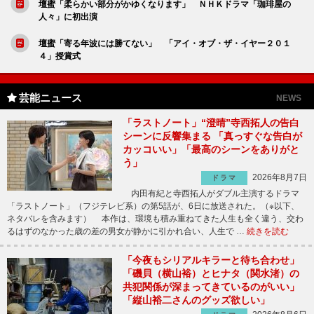
壇蜜「柔らかい部分がかゆくなります」 ＮＨＫドラマ「珈琲屋の
人々」に初出演
壇蜜「寄る年波には勝てない」 「アイ・オブ・ザ・イヤー２０１
４」授賞式
芸能ニュース
NEWS
「ラストノート」“澄晴”寺西拓人の告白
シーンに反響集まる 「真っすぐな告白が
カッコいい」「最高のシーンをありがと
う」
2026年8月7日
ドラマ
内田有紀と寺西拓人がダブル主演するドラマ
「ラストノート」（フジテレビ系）の第5話が、6日に放送された。（※以下、
ネタバレを含みます） 本作は、環境も積み重ねてきた人生も全く違う、交わ
るはずのなかった歳の差の男女が静かに引かれ合い、人生で …
続きを読む
「今夜もシリアルキラーと待ち合わせ」
「磯貝（横山裕）とヒナタ（関水渚）の
共犯関係が深まってきているのがいい」
「縦山裕二さんのグッズ欲しい」