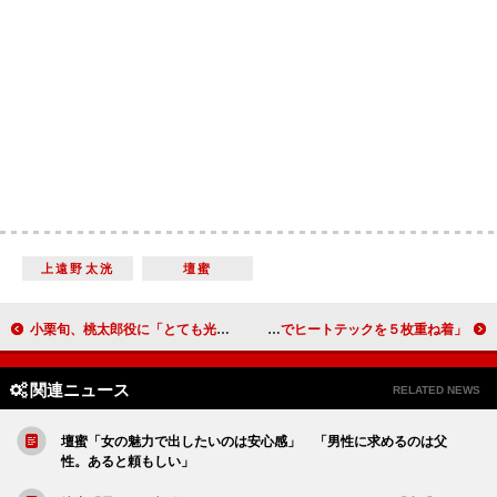
上遠野太洸
壇蜜
小栗旬、桃太郎役に「とても光栄です」 「毎日がチャレンジだった」
安藤美姫、驚きの練習ファッションを明かす 「寒がりなのでヒートテックを５枚重ね着」
関連ニュース
RELATED NEWS
壇蜜「女の魅力で出したいのは安心感」 「男性に求めるのは父
性。あると頼もしい」