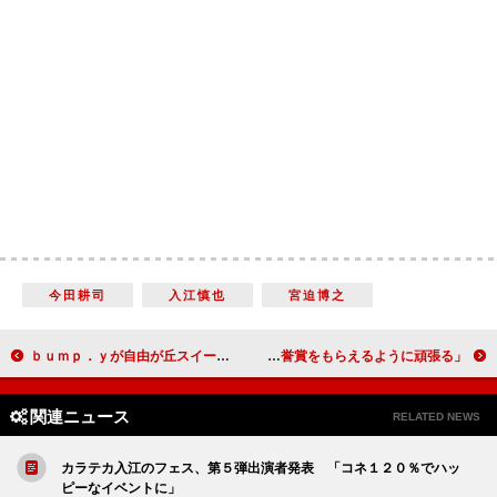
今田耕司
入江慎也
宮迫博之
ｂｕｍｐ．ｙが自由が丘スイーツ大使に 桜庭ななみ「女子力を高めたい」
霧矢大夢、女役に「不安と緊張でいっぱい」 寺脇康文、「日生栄誉賞をもらえるように頑張る」
関連ニュース
RELATED NEWS
カラテカ入江のフェス、第５弾出演者発表 「コネ１２０％でハッ
ピーなイベントに」