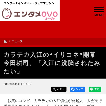
MENU
ニュース
カラテカ入江の“イリコネ”開幕
今田耕司、「入江に洗脳されたみ
たい」
2013年5月4日 / 14:12
ポスト
シェア
送る
お笑いコンビ、カラテカの入江慎也が発起人・大会実行