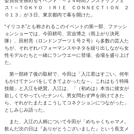
委員長を務めるイベント「～２４時間ノンストップフェ
ス！～ＴＯＫＹＯ ＩＲＩＥ ＣＯＮＮＥＣＴＩＯＮ ２
０１３」が３日、東京都内で幕を開けた。
“イリコネ”とも称されるこのイベントの第一部、ファッシ
ョンショーでは、今田耕司、宮迫博之（雨上がり決死
隊）、田村亮（ロンドンブーツ１号２号）ら多数の芸人た
ちが、それぞれパフォーマンスやネタを繰り出しながら女
性モデルたちと一緒にランウエーに登場、会場を盛り上げ
た。
第一部終了後の取材で、今田は「入江君はすごい。何年
もかけてナンパをしてきてよかったな～。これはもう特殊
技能」と入江を絶賛。入江は、「（初めは）本当に彼女が
欲しくてやっていたナンパ。男女問わず声を掛けてきた
ら、それがたまたまこうしてコネクションにつながった」
としみじみ語った。
また、入江の人柄について今田が「めちゃくちゃマメ。
飲んだ次の日は『ありがとうございました』という長文メ