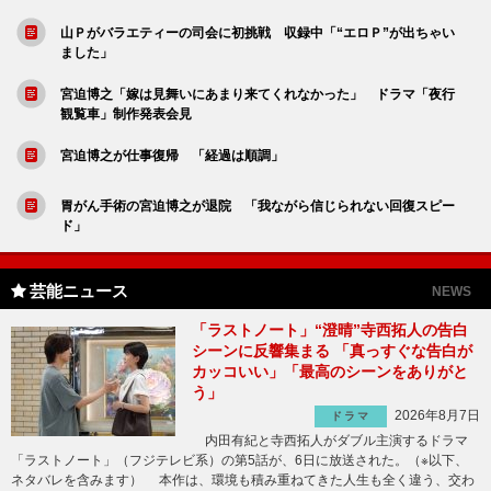
山Ｐがバラエティーの司会に初挑戦 収録中「“エロＰ”が出ちゃい
ました」
宮迫博之「嫁は見舞いにあまり来てくれなかった」 ドラマ「夜行
観覧車」制作発表会見
宮迫博之が仕事復帰 「経過は順調」
胃がん手術の宮迫博之が退院 「我ながら信じられない回復スピー
ド」
芸能ニュース
NEWS
「ラストノート」“澄晴”寺西拓人の告白
シーンに反響集まる 「真っすぐな告白が
カッコいい」「最高のシーンをありがと
う」
2026年8月7日
ドラマ
内田有紀と寺西拓人がダブル主演するドラマ
「ラストノート」（フジテレビ系）の第5話が、6日に放送された。（※以下、
ネタバレを含みます） 本作は、環境も積み重ねてきた人生も全く違う、交わ