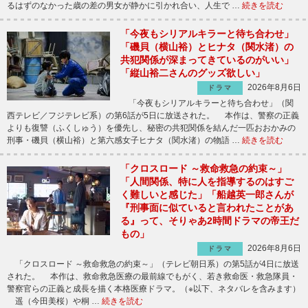
るはずのなかった歳の差の男女が静かに引かれ合い、人生で …
続きを読む
「今夜もシリアルキラーと待ち合わせ」
「磯貝（横山裕）とヒナタ（関水渚）の
共犯関係が深まってきているのがいい」
「縦山裕二さんのグッズ欲しい」
2026年8月6日
ドラマ
「今夜もシリアルキラーと待ち合わせ」（関
西テレビ／フジテレビ系）の第6話が5日に放送された。 本作は、警察の正義
よりも復讐（ふくしゅう）を優先し、秘密の共犯関係を結んだ一匹おおかみの
刑事・磯貝（横山裕）と第六感女子ヒナタ（関水渚）の物語 …
続きを読む
「クロスロード ～救命救急の約束～」
「人間関係、特に人を指導するのはすご
く難しいと感じた」「船越英一郎さんが
『刑事面に似ていると言われたことがあ
る』って、そりゃあ2時間ドラマの帝王だ
もの」
2026年8月6日
ドラマ
「クロスロード ～救命救急の約束～」（テレビ朝日系）の第5話が4日に放送
された。 本作は、救命救急医療の最前線でもがく、若き救命医・救急隊員・
警察官らの正義と成長を描く本格医療ドラマ。（※以下、ネタバレを含みます）
遥（今田美桜）や桐 …
続きを読む