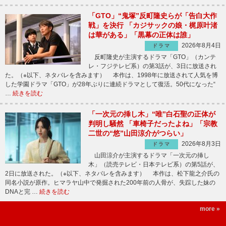
「GTO」“鬼塚”反町隆史らが「告白大作
戦」を決行 「カジサックの娘・梶原叶渚
は華がある」「黒幕の正体は誰」
2026年8月4日
ドラマ
反町隆史が主演するドラマ「GTO」（カンテ
レ・フジテレビ系）の第3話が、3日に放送され
た。（※以下、ネタバレを含みます） 本作は、1998年に放送されて人気を博
した学園ドラマ「GTO」が28年ぶりに連続ドラマとして復活。50代になった“
…
続きを読む
「一次元の挿し木」“唯”白石聖の正体が
判明し騒然 「車椅子だったよね」「宗教
二世の“悠”山田涼介がつらい」
2026年8月3日
ドラマ
山田涼介が主演するドラマ「一次元の挿し
木」（読売テレビ・日本テレビ系）の第5話が、
2日に放送された。（※以下、ネタバレを含みます） 本作は、松下龍之介氏の
同名小説が原作。ヒマラヤ山中で発掘された200年前の人骨が、失踪した妹の
DNAと完 …
続きを読む
more »