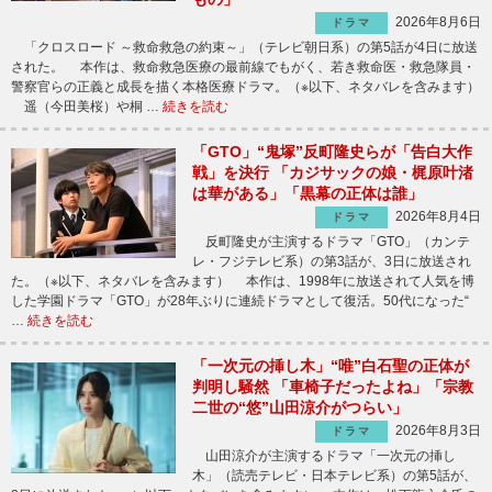
2026年8月6日
ドラマ
「クロスロード ～救命救急の約束～」（テレビ朝日系）の第5話が4日に放送
された。 本作は、救命救急医療の最前線でもがく、若き救命医・救急隊員・
警察官らの正義と成長を描く本格医療ドラマ。（※以下、ネタバレを含みます）
遥（今田美桜）や桐 …
続きを読む
「GTO」“鬼塚”反町隆史らが「告白大作
戦」を決行 「カジサックの娘・梶原叶渚
は華がある」「黒幕の正体は誰」
2026年8月4日
ドラマ
反町隆史が主演するドラマ「GTO」（カンテ
レ・フジテレビ系）の第3話が、3日に放送され
た。（※以下、ネタバレを含みます） 本作は、1998年に放送されて人気を博
した学園ドラマ「GTO」が28年ぶりに連続ドラマとして復活。50代になった“
…
続きを読む
「一次元の挿し木」“唯”白石聖の正体が
判明し騒然 「車椅子だったよね」「宗教
二世の“悠”山田涼介がつらい」
2026年8月3日
ドラマ
山田涼介が主演するドラマ「一次元の挿し
木」（読売テレビ・日本テレビ系）の第5話が、