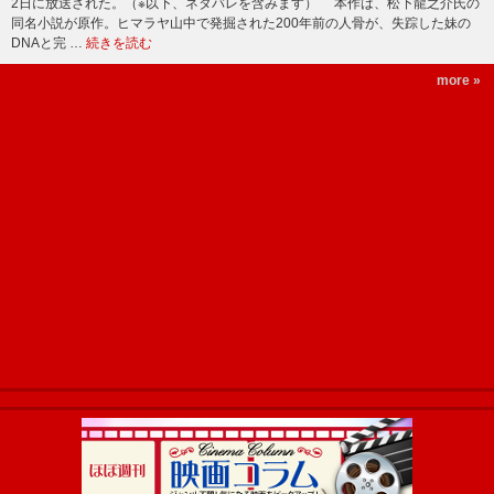
2日に放送された。（※以下、ネタバレを含みます） 本作は、松下龍之介氏の
同名小説が原作。ヒマラヤ山中で発掘された200年前の人骨が、失踪した妹の
DNAと完 …
続きを読む
more »