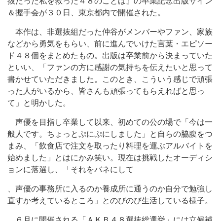
抜だった私を救った４８のことば』の卒業記念出版サイン
＆握手会が３０日、東京都内で開催された。
本作は、非選抜組だった仲谷がメンバーやファン、家族
などから勇気をもらい、前に進んでいけた言葉・エピソー
ド４８個をまとめたもの。出版は卒業前から決まっていた
といい、「ファンの方に感謝の気持ちを伝えたいと思って
書かせていただきました。このとき、こういう感じで頑張
った人がいるから、皆さんも頑張ってもらえればと思っ
て」と明かした。
声優を目指し卒業して以来、初めての公の場で「今は一
般人です。ちょっとぷにぷにしました」と自らの脇腹をつ
まみ、「飲食店で注文を取ったり料理を運ぶアルバイトを
始めました」とはにかみ笑い。現在は挑戦したオーディシ
ョンに落選し、「それをバネにして
、声優の事務所に入るのか養成所に通うのか自分で勉強し
直すか考えているところ」とのびのび生活している様子。
６月に開催される「ＡＫＢ４８選抜総選挙」には立候補