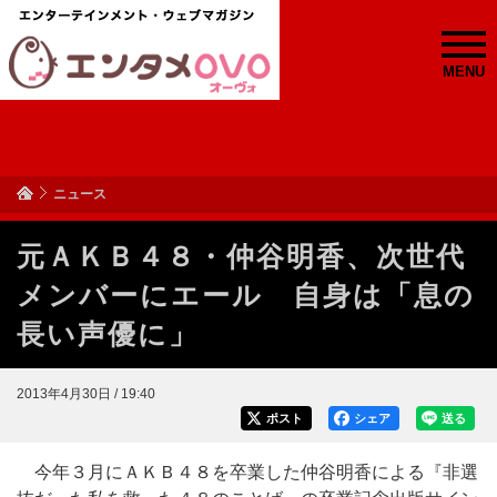
MENU
ニュース
元ＡＫＢ４８・仲谷明香、次世代
メンバーにエール 自身は「息の
長い声優に」
2013年4月30日 / 19:40
ポスト
シェア
送る
今年３月にＡＫＢ４８を卒業した仲谷明香による『非選