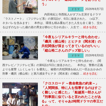
う」
2026年8月7日
ドラマ
内田有紀と寺西拓人がダブル主演するドラマ
「ラストノート」（フジテレビ系）の第5話が、6日に放送された。（※以下、
ネタバレを含みます） 本作は、環境も積み重ねてきた人生も全く違う、交わ
るはずのなかった歳の差の男女が静かに引かれ合い、人生で …
続きを読む
「今夜もシリアルキラーと待ち合わせ」
「磯貝（横山裕）とヒナタ（関水渚）の
共犯関係が深まってきているのがいい」
「縦山裕二さんのグッズ欲しい」
2026年8月6日
ドラマ
「今夜もシリアルキラーと待ち合わせ」（関
西テレビ／フジテレビ系）の第6話が5日に放送された。 本作は、警察の正義
よりも復讐（ふくしゅう）を優先し、秘密の共犯関係を結んだ一匹おおかみの
刑事・磯貝（横山裕）と第六感女子ヒナタ（関水渚）の物語 …
続きを読む
「クロスロード ～救命救急の約束～」
「人間関係、特に人を指導するのはすご
く難しいと感じた」「船越英一郎さんが
『刑事面に似ていると言われたことがあ
る』って、そりゃあ2時間ドラマの帝王だ
もの」