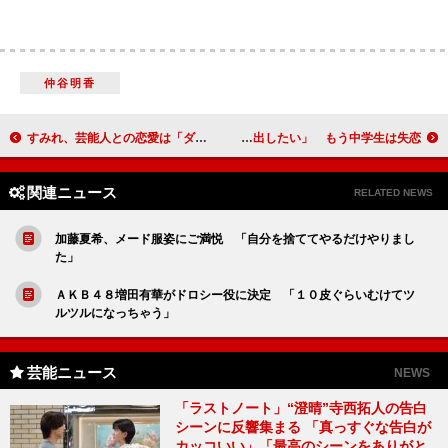
仲谷明香
すみれ、芸能人との恋愛は「ダメ」 父・石田純一をバッサリ
鉄拳「大町からアイドルを出したい」 もう中学生は失恋！？
関連ニュース
RELATED NEWS
加藤夏希、メード服姿にご満悦 「自分を捨ててやるだけやりまし
た」
ＡＫＢ４８増田有華がドロシー役に決定 「１０皮ぐらいむけてツ
ルツルになっちゃう」
芸能ニュース
NEWS
「ラストノート」“澄晴”寺西拓人の告白
シーンに反響集まる 「真っすぐな告白が
カッコいい」「最高のシーンをありがと