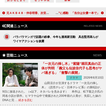
おかもとまり
もう中学生
鉄拳
元ＡＫＢ４８・仲谷明香、次世代メンバーにエール 自身は「息の長い声優に」
久本雅美“オカン社長”に感動 「当分は女優一本で」
関連ニュース
RELATED NEWS
パラパラマンガで話題の鉄拳、今年も漫画家活動 具志堅用高らが
ワイヤアクションを披露
芸能ニュース
NEWS
「一次元の挿し木」“紫陽”堀田真由の正
体が判明 「義父も仙波佳代子も思考がヤ
バ過ぎる」「衝撃の展開」
2026年8月10日
ドラマ
山田涼介が主演するドラマ「一次元の挿し
木」（読売テレビ・日本テレビ系）の第6話が、
9日に放送された。（※以下、ネタバレを含みます） 本作は、松下龍之介氏の
同名小説が原作。ヒマラヤ山中で発掘された200年前の人骨が、失踪した妹の
DNAと完 …
続きを読む