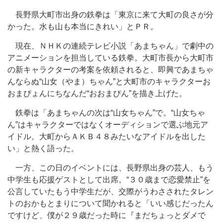
長野県大町市出身の鉄拳は「東京に来て大町の良さが分
かった。水も山も本当にきれい」とＰＲ。
現在、ＮＨＫの連続テレビ小説「あまちゃん」で劇中の
アニメーションを担当している鉄拳。大町市長から大町市
の新キャラクターの考案を依頼されると、即興であまちゃ
んならぬ“山女（やま）ちゃん”と大町市のキャラクターお
おまぴょんにちなんだ“おおまぴん”を描き上げた。
鉄拳は「あまちゃんの次は“山女ちゃん”で。“山女ちゃ
ん”はキャラクターではなくオーディションで選ぶ地元ア
イドル。大町からＡＫＢ４８みたいなアイドルを出した
い」と熱く語った。
一方、この日のイベントには、長野県出身の芸人、もう
中学生も応援ゲストとして出席。“３０歳まで恋愛禁止”を
公言していたもう中学生だが、交際がうわさされたタレン
トのおかもとまりについて聞かれると「いい感じだったん
ですけど、僕が２９歳だった時に『まだちょっとダメで