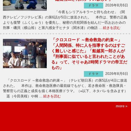
2026年8月6日
ドラマ
「今夜もシリアルキラーと待ち合わせ」（関
西テレビ／フジテレビ系）の第6話が5日に放送された。 本作は、警察の正義
よりも復讐（ふくしゅう）を優先し、秘密の共犯関係を結んだ一匹おおかみの
刑事・磯貝（横山裕）と第六感女子ヒナタ（関水渚）の物語 …
続きを読む
「クロスロード ～救命救急の約束～」
「人間関係、特に人を指導するのはすご
く難しいと感じた」「船越英一郎さんが
『刑事面に似ていると言われたことがあ
る』って、そりゃあ2時間ドラマの帝王だ
もの」
2026年8月6日
ドラマ
「クロスロード ～救命救急の約束～」（テレビ朝日系）の第5話が4日に放送
された。 本作は、救命救急医療の最前線でもがく、若き救命医・救急隊員・
警察官らの正義と成長を描く本格医療ドラマ。（※以下、ネタバレを含みます）
遥（今田美桜）や桐 …
続きを読む
more »