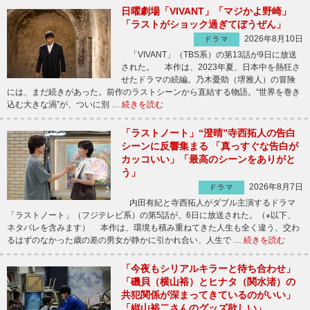
日曜劇場「VIVANT」「マジかよ野崎」
「ラストがショック過ぎてぼうぜん」
2026年8月10日
ドラマ
「VIVANT」（TBS系）の第13話が9日に放送
された。 本作は、2023年夏、日本中を熱狂さ
せたドラマの続編。乃木憂助（堺雅人）の冒険
には、まだ続きがあった。前作のラストシーンから直結する物語。“世界を巻き
込む大きな渦”が、ついに別 …
続きを読む
「ラストノート」“澄晴”寺西拓人の告白
シーンに反響集まる 「真っすぐな告白が
カッコいい」「最高のシーンをありがと
う」
2026年8月7日
ドラマ
内田有紀と寺西拓人がダブル主演するドラマ
「ラストノート」（フジテレビ系）の第5話が、6日に放送された。（※以下、
ネタバレを含みます） 本作は、環境も積み重ねてきた人生も全く違う、交わ
るはずのなかった歳の差の男女が静かに引かれ合い、人生で …
続きを読む
「今夜もシリアルキラーと待ち合わせ」
「磯貝（横山裕）とヒナタ（関水渚）の
共犯関係が深まってきているのがいい」
「縦山裕二さんのグッズ欲しい」