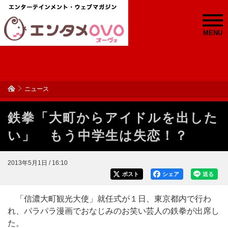
MENU
ニュース
鉄拳「大町からアイドルを出した
い」 もう中学生は失恋！？
2013年5月1日 / 16:10
ポスト
シェア
送る
「信濃大町観光大使」就任式が１日、東京都内で行わ
れ、パラパラ漫画でおなじみのお笑い芸人の鉄拳が出席し
た。