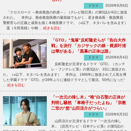
2026年8月6日
ドラマ
「クロスロード ～救命救急の約束～」（テレビ朝日系）の第5話が4日に放送
された。 本作は、救命救急医療の最前線でもがく、若き救命医・救急隊員・
警察官らの正義と成長を描く本格医療ドラマ。（※以下、ネタバレを含みます）
遥（今田美桜）や桐 …
続きを読む
「GTO」“鬼塚”反町隆史らが「告白大作
戦」を決行 「カジサックの娘・梶原叶渚
は華がある」「黒幕の正体は誰」
2026年8月4日
ドラマ
反町隆史が主演するドラマ「GTO」（カンテ
レ・フジテレビ系）の第3話が、3日に放送され
た。（※以下、ネタバレを含みます） 本作は、1998年に放送されて人気を博
した学園ドラマ「GTO」が28年ぶりに連続ドラマとして復活。50代になった“
…
続きを読む
「一次元の挿し木」“唯”白石聖の正体が
判明し騒然 「車椅子だったよね」「宗教
二世の“悠”山田涼介がつらい」
2026年8月3日
ドラマ
山田涼介が主演するドラマ「一次元の挿し
木」（読売テレビ・日本テレビ系）の第5話が、