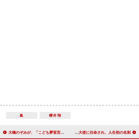
嵐
櫻井翔
大橋のぞみが、「こども夢宣言」 「家族と一緒に宇宙へ行きたい」
寺島しのぶ、児玉清さんの死亡に「整理がつかない」 フランス観光親善大使に任命され、人生初の名刺