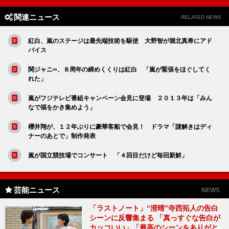
関連ニュース
RELATED NEWS
紅白、嵐のステージは最先端技術を駆使 大野智が堀北真希にアド
バイス
関ジャニ∞、８周年の締めくくりは紅白 「嵐が緊張をほぐしてく
れた」
嵐がフジテレビ番組キャンペーン会見に登場 ２０１３年は「みん
なで福をかき集めよう」
櫻井翔が、１２年ぶりに豪華客船で会見！ ドラマ「謎解きはディ
ナーのあとで」制作発表
嵐が国立競技場でコンサート 「４回目だけど毎回新鮮」
芸能ニュース
NEWS
「ラストノート」“澄晴”寺西拓人の告白
シーンに反響集まる 「真っすぐな告白が
カッコいい」「最高のシーンをありがと