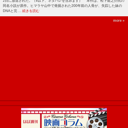
2日に放送された。（※以下、ネタバレを含みます） 本作は、松下龍之介氏の
同名小説が原作。ヒマラヤ山中で発掘された200年前の人骨が、失踪した妹の
DNAと完 …
続きを読む
more »