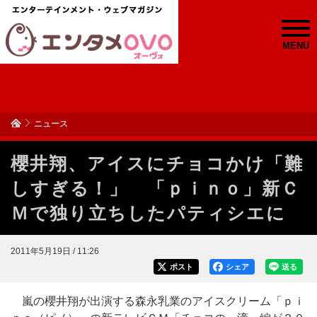
MENU
ニュース
櫻井翔、アイスにチョコかけ「難
しすぎる！」 「ｐｉｎｏ」新Ｃ
Ｍで独り立ちしたパティシエに
2011年5月19日 / 11:26
ポスト
シェア
送る
嵐の櫻井翔が出演する森永乳業のアイスクリーム「ｐｉ