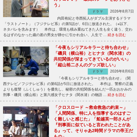
う」
2026年8月7日
ドラマ
内田有紀と寺西拓人がダブル主演するドラマ
「ラストノート」（フジテレビ系）の第5話が、6日に放送された。（※以下、
ネタバレを含みます） 本作は、環境も積み重ねてきた人生も全く違う、交わ
るはずのなかった歳の差の男女が静かに引かれ合い、人生で …
続きを読む
「今夜もシリアルキラーと待ち合わせ」
「磯貝（横山裕）とヒナタ（関水渚）の
共犯関係が深まってきているのがいい」
「縦山裕二さんのグッズ欲しい」
2026年8月6日
ドラマ
「今夜もシリアルキラーと待ち合わせ」（関
西テレビ／フジテレビ系）の第6話が5日に放送された。 本作は、警察の正義
よりも復讐（ふくしゅう）を優先し、秘密の共犯関係を結んだ一匹おおかみの
刑事・磯貝（横山裕）と第六感女子ヒナタ（関水渚）の物語 …
続きを読む
「クロスロード ～救命救急の約束～」
「人間関係、特に人を指導するのはすご
く難しいと感じた」「船越英一郎さんが
『刑事面に似ていると言われたことがあ
る』って、そりゃあ2時間ドラマの帝王だ
もの」