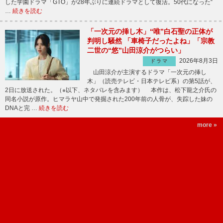
した学園ドラマ「GTO」が28年ぶりに連続ドラマとして復活。50代になった“
…
続きを読む
「一次元の挿し木」“唯”白石聖の正体が
判明し騒然 「車椅子だったよね」「宗教
二世の“悠”山田涼介がつらい」
2026年8月3日
ドラマ
山田涼介が主演するドラマ「一次元の挿し
木」（読売テレビ・日本テレビ系）の第5話が、
2日に放送された。（※以下、ネタバレを含みます） 本作は、松下龍之介氏の
同名小説が原作。ヒマラヤ山中で発掘された200年前の人骨が、失踪した妹の
DNAと完 …
続きを読む
more »