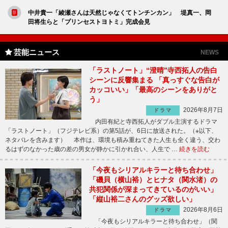
中井貴一「綾瀬さんは天然じゃなくてトンチンカン」 堤真一、岡
田将生らと「プリンセストヨトミ」完成会見
芸能ニュース
NEWS
「ラストノート」“澄晴”寺西拓人の告白
シーンに反響集まる 「真っすぐな告白が
カッコいい」「最高のシーンをありがと
う」
2026年8月7日
ドラマ
内田有紀と寺西拓人がダブル主演するドラマ
「ラストノート」（フジテレビ系）の第5話が、6日に放送された。（※以下、
ネタバレを含みます） 本作は、環境も積み重ねてきた人生も全く違う、交わ
るはずのなかった歳の差の男女が静かに引かれ合い、人生で …
続きを読む
「今夜もシリアルキラーと待ち合わせ」
「磯貝（横山裕）とヒナタ（関水渚）の
共犯関係が深まってきているのがいい」
「縦山裕二さんのグッズ欲しい」
2026年8月6日
ドラマ
「今夜もシリアルキラーと待ち合わせ」（関