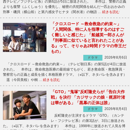
西テレビ／フジテレビ系）の第6話が5日に放送された。 本作は、警察の正義
よりも復讐（ふくしゅう）を優先し、秘密の共犯関係を結んだ一匹おおかみの
刑事・磯貝（横山裕）と第六感女子ヒナタ（関水渚）の物語 …
続きを読む
「クロスロード ～救命救急の約束～」
「人間関係、特に人を指導するのはすご
く難しいと感じた」「船越英一郎さんが
『刑事面に似ていると言われたことがあ
る』って、そりゃあ2時間ドラマの帝王だ
もの」
2026年8月6日
ドラマ
「クロスロード ～救命救急の約束～」（テレビ朝日系）の第5話が4日に放送
された。 本作は、救命救急医療の最前線でもがく、若き救命医・救急隊員・
警察官らの正義と成長を描く本格医療ドラマ。（※以下、ネタバレを含みます）
遥（今田美桜）や桐 …
続きを読む
「GTO」“鬼塚”反町隆史らが「告白大作
戦」を決行 「カジサックの娘・梶原叶渚
は華がある」「黒幕の正体は誰」
2026年8月4日
ドラマ
反町隆史が主演するドラマ「GTO」（カンテ
レ・フジテレビ系）の第3話が、3日に放送され
た。（※以下、ネタバレを含みます） 本作は、1998年に放送されて人気を博