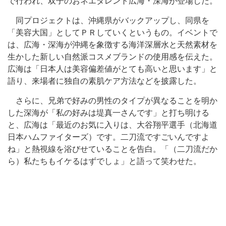
で行われ、双子のおネエタレント広海・深海が登場した。
同プロジェクトは、沖縄県がバックアップし、同県を
「美容大国」としてＰＲしていくというもの。イベントで
は、広海・深海が沖縄を象徴する海洋深層水と天然素材を
生かした新しい自然派コスメブランドの使用感を伝えた。
広海は「日本人は美容偏差値がとても高いと思います」と
語り、来場者に独自の素肌ケア方法などを披露した。
さらに、兄弟で好みの男性のタイプが異なることを明か
した深海が「私の好みは堤真一さんです」と打ち明ける
と、広海は「最近のお気に入りは、大谷翔平選手（北海道
日本ハムファイターズ）です。二刀流ですごいんですよ
ね」と熱視線を浴びせていることを告白。「（二刀流だか
ら）私たちもイケるはずでしょ」と語って笑わせた。