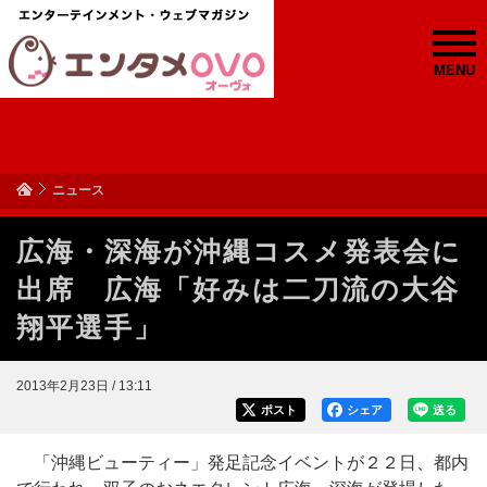
MENU
ニュース
広海・深海が沖縄コスメ発表会に
出席 広海「好みは二刀流の大谷
翔平選手」
2013年2月23日 / 13:11
ポスト
シェア
送る
「沖縄ビューティー」発足記念イベントが２２日、都内