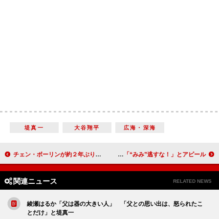
堤真一
大谷翔平
広海・深海
チェン・ボーリンが約２年ぶりの来日 「男女の友情が成立するかは状況次第」
オードリー＆鶴光がオールナイトニッポン 春日「“みみ”逃すな！」とアピール
関連ニュース
RELATED NEWS
綾瀬はるか「父は器の大きい人」 「父との思い出は、怒られたこ
とだけ」と堤真一