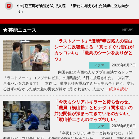
中村勘三郎が食道がんで入院 「新たに与えられた試練に立ち向か
う」
芸能ニュース
NEWS
「ラストノート」“澄晴”寺西拓人の告白
シーンに反響集まる 「真っすぐな告白が
カッコいい」「最高のシーンをありがと
う」
2026年8月7日
ドラマ
内田有紀と寺西拓人がダブル主演するドラマ
「ラストノート」（フジテレビ系）の第5話が、6日に放送された。（※以下、
ネタバレを含みます） 本作は、環境も積み重ねてきた人生も全く違う、交わ
るはずのなかった歳の差の男女が静かに引かれ合い、人生で …
続きを読む
「今夜もシリアルキラーと待ち合わせ」
「磯貝（横山裕）とヒナタ（関水渚）の
共犯関係が深まってきているのがいい」
「縦山裕二さんのグッズ欲しい」
2026年8月6日
ドラマ
「今夜もシリアルキラーと待ち合わせ」（関
西テレビ／フジテレビ系）の第6話が5日に放送された。 本作は、警察の正義