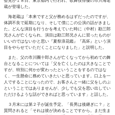
会見が１８日、東京都内で行われ、歌舞伎俳優の市川海老
蔵が登場した。
海老蔵は「本来ですと父が務めるはずだったのですが、
体調不良で延期になり、そして僕にこの公演の話がきまし
た。どんな演目を行うかを考えていた時に（中村）勘三郎
兄さんが亡くなられ、演目は勘三郎兄さんに習ったものが
いいのではないかと思い『夏祭浪花鑑』『高坏』という演
目をやらせていただくことになりました」と説明した。
また、父の市川團十郎さんが亡くなってから初めての舞
台となることについては「父を亡くしたのは大きなことで
すが、特別に何かが変わったということをするのではな
く、一生懸命に務めていきたいと思っています。口上を一
人ですることになったので、お客さんと一緒に父をしのぶ
ということではありませんが、少しでも父を思い出してい
ただけるような話ができればと思っています」と話した。
３月末には第２子が誕生予定。「長男は後継ぎに？」と
質問されると「それは彼が決めることですから。まだ生ま