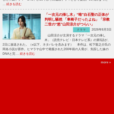
…
続きを読む
「一次元の挿し木」“唯”白石聖の正体が
判明し騒然 「車椅子だったよね」「宗教
二世の“悠”山田涼介がつらい」
2026年8月3日
ドラマ
山田涼介が主演するドラマ「一次元の挿し
木」（読売テレビ・日本テレビ系）の第5話が、
2日に放送された。（※以下、ネタバレを含みます） 本作は、松下龍之介氏の
同名小説が原作。ヒマラヤ山中で発掘された200年前の人骨が、失踪した妹の
DNAと完 …
続きを読む
more »