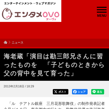
MENU
ニュース
海老蔵「演目は勘三郎兄さんに習
ったものを 「子どものときから
父の背中を見て育った」
2013年2月18日 / 18:29
ポスト
シェア
送る
「ル テアトル銀座 三月花形歌舞伎」の制作発表記者