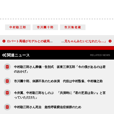
中村勘三郎
市川團十郎
市川海老蔵
ロバート馬場がモデルとの破局を報告 「東京タワーマラソン ６００段」記念イベント
スギちゃん、三浦マイルドにエール 「みんなのお兄ちゃんみたいになれたら…」
関連ニュース
RELATED NEWS
中村勘三郎さん葬儀・告別式 坂東三津五郎「今の僕があるのは君
のおかげ」
市川團十郎、体調不良のため休演 代役は中村翫雀、中村橋之助
今井翼、中村勘三郎をしのぶ 「共演時に『君の芝居は良い』と言
っていただけた」
中村勘三郎さん死去 急性呼吸窮迫症候群のため