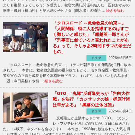
よりも復讐（ふくしゅう）を優先し、秘密の共犯関係を結んだ一匹おおかみの
刑事・磯貝（横山裕）と第六感女子ヒナタ（関水渚）の物語 …
続きを読む
「クロスロード ～救命救急の約束～」
「人間関係、特に人を指導するのはすご
く難しいと感じた」「船越英一郎さんが
『刑事面に似ていると言われたことがあ
る』って、そりゃあ2時間ドラマの帝王だ
もの」
2026年8月6日
ドラマ
「クロスロード ～救命救急の約束～」（テレビ朝日系）の第5話が4日に放送
された。 本作は、救命救急医療の最前線でもがく、若き救命医・救急隊員・
警察官らの正義と成長を描く本格医療ドラマ。（※以下、ネタバレを含みます）
遥（今田美桜）や桐 …
続きを読む
「GTO」“鬼塚”反町隆史らが「告白大作
戦」を決行 「カジサックの娘・梶原叶渚
は華がある」「黒幕の正体は誰」
2026年8月4日
ドラマ
反町隆史が主演するドラマ「GTO」（カンテ
レ・フジテレビ系）の第3話が、3日に放送され
た。（※以下、ネタバレを含みます） 本作は、1998年に放送されて人気を博
した学園ドラマ「GTO」が28年ぶりに連続ドラマとして復活。50代になった“