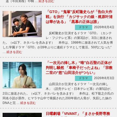
遥（今田美桜）や桐 …
続きを読む
「GTO」“鬼塚”反町隆史らが「告白大作
戦」を決行 「カジサックの娘・梶原叶渚
は華がある」「黒幕の正体は誰」
2026年8月4日
ドラマ
反町隆史が主演するドラマ「GTO」（カンテ
レ・フジテレビ系）の第3話が、3日に放送され
た。（※以下、ネタバレを含みます） 本作は、1998年に放送されて人気を博
した学園ドラマ「GTO」が28年ぶりに連続ドラマとして復活。50代になった“
…
続きを読む
「一次元の挿し木」“唯”白石聖の正体が
判明し騒然 「車椅子だったよね」「宗教
二世の“悠”山田涼介がつらい」
2026年8月3日
ドラマ
山田涼介が主演するドラマ「一次元の挿し
木」（読売テレビ・日本テレビ系）の第5話が、
2日に放送された。（※以下、ネタバレを含みます） 本作は、松下龍之介氏の
同名小説が原作。ヒマラヤ山中で発掘された200年前の人骨が、失踪した妹の
DNAと完 …
続きを読む
日曜劇場「VIVANT」「まさか長野専務