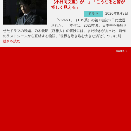
（小日向文世）が…」「こうなると皆が
怪しく見える」
2026年8月3日
ドラマ
「VIVANT」（TBS系）の第12話が2日に放送
された。 本作は、2023年夏、日本中を熱狂さ
せたドラマの続編。乃木憂助（堺雅人）の冒険には、まだ続きがあった。前作
のラストシーンから直結する物語。“世界を巻き込む大きな渦”が、ついに別 …
続きを読む
more »