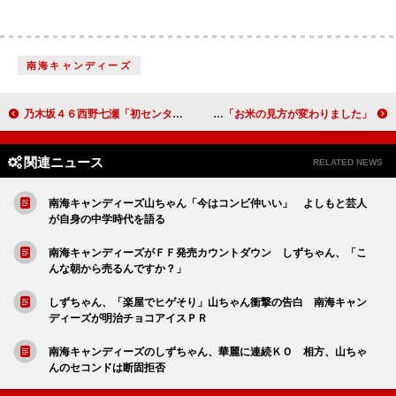
南海キャンディーズ
乃木坂４６西野七瀬「初センターに燃えてます」 農林水産省でまきストーブに火入れ
木村佳乃、日本食のイメージキャラクターに ２児の母として「お米の見方が変わりました」
関連ニュース
RELATED NEWS
南海キャンディーズ山ちゃん「今はコンビ仲いい」 よしもと芸人
が自身の中学時代を語る
南海キャンディーズがＦＦ発売カウントダウン しずちゃん、「こ
んな朝から売るんですか？」
しずちゃん、「楽屋でヒゲそり」山ちゃん衝撃の告白 南海キャン
ディーズが明治チョコアイスＰＲ
南海キャンディーズのしずちゃん、華麗に連続ＫＯ 相方、山ちゃ
んのセコンドは断固拒否