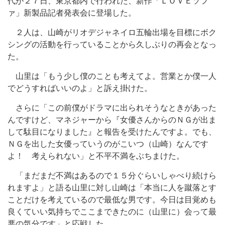
代が２７日、東京都内で行われた、新作「ＬＯＶＥソフ
ァ」新製品記者発表会に登場した。
２人は、山崎がリオデジャネイロ五輪出場を目標にボク
シングの活動を行っていることから久しぶりの再会となっ
た。
山里は「もう少し僕のことも考えてよ。営業とか僕一人
でどうすればいいのよ」と訴え掛けた。
さらに「この前僕がドラマに出られそうなときがあった
んですけど、マネジャーから『女優さんからのＮＧが出ま
して駄目になりました』と報告を受けたんですよ。でも、
ＮＧを出した女優っていうのがこいつ（山崎）なんです
よ！ 考えられない」と不平不満をぶちまけた。
「まだまだ不満はあるので１５分ぐらいしゃべり続けら
れますよ」と語る山里に対し山崎は「本当に人を蹴落とす
ことだけを考えているので最低な男です。今日は目覚めも
良くていい気持ちでここまできたのに（山里に）会って最
悪の気分です」と応戦した。