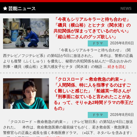
芸能ニュース
NEWS
「今夜もシリアルキラーと待ち合わせ」
「磯貝（横山裕）とヒナタ（関水渚）の
共犯関係が深まってきているのがいい」
「縦山裕二さんのグッズ欲しい」
2026年8月6日
ドラマ
「今夜もシリアルキラーと待ち合わせ」（関
西テレビ／フジテレビ系）の第6話が5日に放送された。 本作は、警察の正義
よりも復讐（ふくしゅう）を優先し、秘密の共犯関係を結んだ一匹おおかみの
刑事・磯貝（横山裕）と第六感女子ヒナタ（関水渚）の物語 …
続きを読む
「クロスロード ～救命救急の約束～」
「人間関係、特に人を指導するのはすご
く難しいと感じた」「船越英一郎さんが
『刑事面に似ていると言われたことがあ
る』って、そりゃあ2時間ドラマの帝王だ
もの」
2026年8月6日
ドラマ
「クロスロード ～救命救急の約束～」（テレビ朝日系）の第5話が4日に放送
された。 本作は、救命救急医療の最前線でもがく、若き救命医・救急隊員・
警察官らの正義と成長を描く本格医療ドラマ。（※以下、ネタバレを含みます）