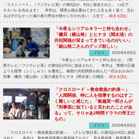
「ラストノート」（フジテレビ系）の第5話が、6日に放送された。（※以下、
ネタバレを含みます） 本作は、環境も積み重ねてきた人生も全く違う、交わ
るはずのなかった歳の差の男女が静かに引かれ合い、人生で …
続きを読む
「今夜もシリアルキラーと待ち合わせ」
「磯貝（横山裕）とヒナタ（関水渚）の
共犯関係が深まってきているのがいい」
「縦山裕二さんのグッズ欲しい」
2026年8月6日
ドラマ
「今夜もシリアルキラーと待ち合わせ」（関
西テレビ／フジテレビ系）の第6話が5日に放送された。 本作は、警察の正義
よりも復讐（ふくしゅう）を優先し、秘密の共犯関係を結んだ一匹おおかみの
刑事・磯貝（横山裕）と第六感女子ヒナタ（関水渚）の物語 …
続きを読む
「クロスロード ～救命救急の約束～」
「人間関係、特に人を指導するのはすご
く難しいと感じた」「船越英一郎さんが
『刑事面に似ていると言われたことがあ
る』って、そりゃあ2時間ドラマの帝王だ
もの」
2026年8月6日
ドラマ
「クロスロード ～救命救急の約束～」（テレビ朝日系）の第5話が4日に放送
された。 本作は、救命救急医療の最前線でもがく、若き救命医・救急隊員・