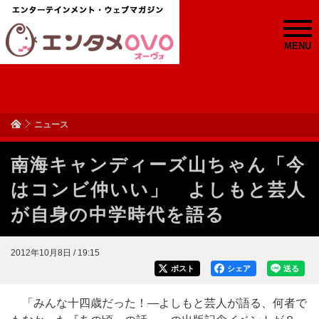
MENU
ニュース
南海キャンディーズ山ちゃん「今
はコンビ仲いい」 よしもと芸人
が自身の中学時代を語る
2012年10月8日 / 19:15
ポスト
シェア
送る
「みんな十四歳だった！―よしもと芸人が語る、何者で