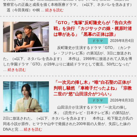
警察官らの正義と成長を描く本格医療ドラマ。（※以下、ネタバレを含みます）
遥（今田美桜）や桐 …
続きを読む
「GTO」“鬼塚”反町隆史らが「告白大作
戦」を決行 「カジサックの娘・梶原叶渚
は華がある」「黒幕の正体は誰」
2026年8月4日
ドラマ
反町隆史が主演するドラマ「GTO」（カンテ
レ・フジテレビ系）の第3話が、3日に放送され
た。（※以下、ネタバレを含みます） 本作は、1998年に放送されて人気を博
した学園ドラマ「GTO」が28年ぶりに連続ドラマとして復活。50代になった“
…
続きを読む
「一次元の挿し木」“唯”白石聖の正体が
判明し騒然 「車椅子だったよね」「宗教
二世の“悠”山田涼介がつらい」
2026年8月3日
ドラマ
山田涼介が主演するドラマ「一次元の挿し
木」（読売テレビ・日本テレビ系）の第5話が、
2日に放送された。（※以下、ネタバレを含みます） 本作は、松下龍之介氏の
同名小説が原作。ヒマラヤ山中で発掘された200年前の人骨が、失踪した妹の
DNAと完 …
続きを読む