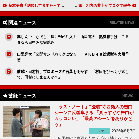
藤本美貴「結婚して３年たっても好き」 千秋と共に“ママ友トーク”
ノンスタ石田明が結婚 相方の井上がブログで報告
関連ニュース
RELATED NEWS
楽しんご、なでしこ澤に“金”注入！ 山里亮太、熱愛相手は「ＴＢ
Ｓなら田中みな実以外」
山里亮太「公開サンドバッグになる」 ＡＫＢ４８総選挙も大胆予
想
麒麟・田村裕、プロポーズの言葉を明かす 「村田をひっくり返し
て、田村にしませんか？」
芸能ニュース
NEWS
「ラストノート」“澄晴”寺西拓人の告白
シーンに反響集まる 「真っすぐな告白が
カッコいい」「最高のシーンをありがと
う」
2026年8月7日
ドラマ
内田有紀と寺西拓人がダブル主演するドラマ