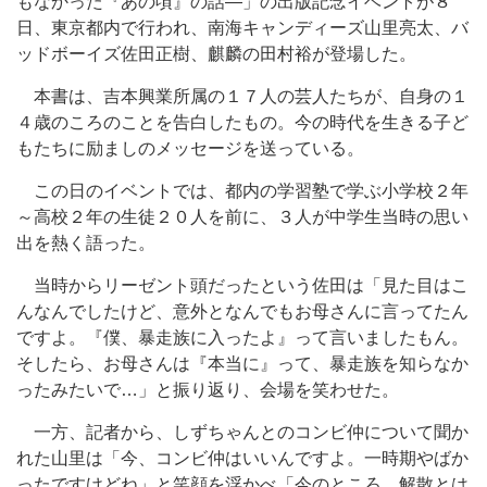
もなかった『あの頃』の話―」の出版記念イベントが８
日、東京都内で行われ、南海キャンディーズ山里亮太、バ
ッドボーイズ佐田正樹、麒麟の田村裕が登場した。
本書は、吉本興業所属の１７人の芸人たちが、自身の１
４歳のころのことを告白したもの。今の時代を生きる子ど
もたちに励ましのメッセージを送っている。
この日のイベントでは、都内の学習塾で学ぶ小学校２年
～高校２年の生徒２０人を前に、３人が中学生当時の思い
出を熱く語った。
当時からリーゼント頭だったという佐田は「見た目はこ
んなんでしたけど、意外となんでもお母さんに言ってたん
ですよ。『僕、暴走族に入ったよ』って言いましたもん。
そしたら、お母さんは『本当に』って、暴走族を知らなか
ったみたいで…」と振り返り、会場を笑わせた。
一方、記者から、しずちゃんとのコンビ仲について聞か
れた山里は「今、コンビ仲はいいんですよ。一時期やばか
ったですけどね」と笑顔を浮かべ「今のところ、解散とは