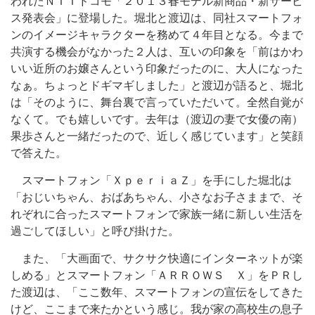
われたＮＴＴドコモ「２０１３春モデル新商品・新サービ
ス発表会」に登場した。堀北と渡辺は、同社スマートフォ
ンのイメージキャラクターを務めて４年目となる。今まで
共演する機会がなかった２人は、互いの印象を「前はかわ
いい近所のお嬢さんという印象だったのに、大人になった
なぁ。ちょっとドギマギしました」と渡辺が語ると、堀北
は「そのように、舞台裏で言っていただいて。全然自覚が
なくて。でも嬉しいです。去年は（渡辺の妻で女優の南）
果歩さんと一緒だったので、近しく感じています」と笑顔
で答えた。
スマートフォン「ＸｐｅｒｉａＺ」を手にした堀北は
「おじいちゃん、おばあちゃん、小さなお子さままで、そ
れぞれに合ったスマートフォンで家族一緒に新しい生活を
過ごしてほしい」と呼び掛けた。
また、「大画面で、サクサク快適にインターネットが楽
しめる」とスマートフォン「ＡＲＲＯＷＳ Ｘ」をＰＲし
た渡辺は、「ここ数年、スマートフォンの宣伝をしてきた
けど、ここまで来たかという感じ。我が家の高校生の息子