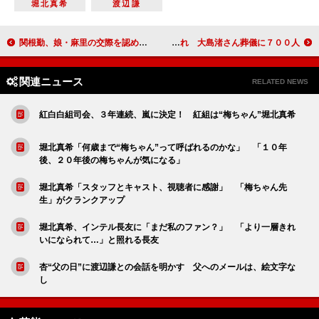
堀北真希
渡辺謙
関根勤、娘・麻里の交際を認める 日本アカデミー賞優秀賞記者発表
偉大な監督に最後の別れ 大島渚さん葬儀に７００人
関連ニュース
RELATED NEWS
紅白白組司会、３年連続、嵐に決定！ 紅組は“梅ちゃん”堀北真希
堀北真希「何歳まで“梅ちゃん”って呼ばれるのかな」 「１０年
後、２０年後の梅ちゃんが気になる」
堀北真希「スタッフとキャスト、視聴者に感謝」 「梅ちゃん先
生」がクランクアップ
堀北真希、インテル長友に「まだ私のファン？」 「より一層きれ
いになられて…」と照れる長友
杏“父の日”に渡辺謙との会話を明かす 父へのメールは、絵文字な
し