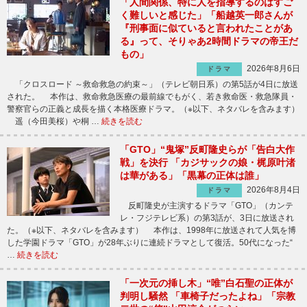
「人間関係、特に人を指導するのはすご
く難しいと感じた」「船越英一郎さんが
『刑事面に似ていると言われたことがあ
る』って、そりゃあ2時間ドラマの帝王だ
もの」
2026年8月6日
ドラマ
「クロスロード ～救命救急の約束～」（テレビ朝日系）の第5話が4日に放送
された。 本作は、救命救急医療の最前線でもがく、若き救命医・救急隊員・
警察官らの正義と成長を描く本格医療ドラマ。（※以下、ネタバレを含みます）
遥（今田美桜）や桐 …
続きを読む
「GTO」“鬼塚”反町隆史らが「告白大作
戦」を決行 「カジサックの娘・梶原叶渚
は華がある」「黒幕の正体は誰」
2026年8月4日
ドラマ
反町隆史が主演するドラマ「GTO」（カンテ
レ・フジテレビ系）の第3話が、3日に放送され
た。（※以下、ネタバレを含みます） 本作は、1998年に放送されて人気を博
した学園ドラマ「GTO」が28年ぶりに連続ドラマとして復活。50代になった“
…
続きを読む
「一次元の挿し木」“唯”白石聖の正体が
判明し騒然 「車椅子だったよね」「宗教