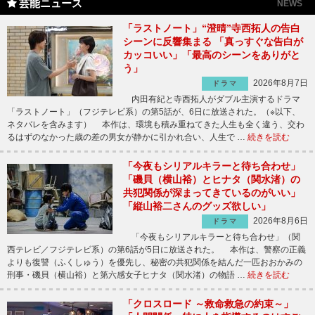
芸能ニュース
NEWS
「ラストノート」“澄晴”寺西拓人の告白
シーンに反響集まる 「真っすぐな告白が
カッコいい」「最高のシーンをありがと
う」
2026年8月7日
ドラマ
内田有紀と寺西拓人がダブル主演するドラマ
「ラストノート」（フジテレビ系）の第5話が、6日に放送された。（※以下、
ネタバレを含みます） 本作は、環境も積み重ねてきた人生も全く違う、交わ
るはずのなかった歳の差の男女が静かに引かれ合い、人生で …
続きを読む
「今夜もシリアルキラーと待ち合わせ」
「磯貝（横山裕）とヒナタ（関水渚）の
共犯関係が深まってきているのがいい」
「縦山裕二さんのグッズ欲しい」
2026年8月6日
ドラマ
「今夜もシリアルキラーと待ち合わせ」（関
西テレビ／フジテレビ系）の第6話が5日に放送された。 本作は、警察の正義
よりも復讐（ふくしゅう）を優先し、秘密の共犯関係を結んだ一匹おおかみの
刑事・磯貝（横山裕）と第六感女子ヒナタ（関水渚）の物語 …
続きを読む
「クロスロード ～救命救急の約束～」