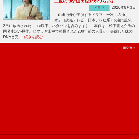
二世の“悠”山田涼介がつらい」
2026年8月3日
ドラマ
山田涼介が主演するドラマ「一次元の挿し
木」（読売テレビ・日本テレビ系）の第5話が、
2日に放送された。（※以下、ネタバレを含みます） 本作は、松下龍之介氏の
同名小説が原作。ヒマラヤ山中で発掘された200年前の人骨が、失踪した妹の
DNAと完 …
続きを読む
more »