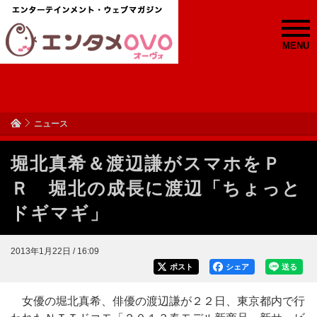
MENU
ニュース
堀北真希＆渡辺謙がスマホをＰ
Ｒ 堀北の成長に渡辺「ちょっと
ドギマギ」
2013年1月22日 / 16:09
ポスト
シェア
送る
女優の堀北真希、俳優の渡辺謙が２２日、東京都内で行