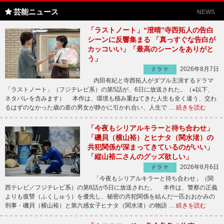
芸能ニュース
NEWS
「ラストノート」“澄晴”寺西拓人の告白
シーンに反響集まる 「真っすぐな告白が
カッコいい」「最高のシーンをありがと
う」
2026年8月7日
ドラマ
内田有紀と寺西拓人がダブル主演するドラマ
「ラストノート」（フジテレビ系）の第5話が、6日に放送された。（※以下、
ネタバレを含みます） 本作は、環境も積み重ねてきた人生も全く違う、交わ
るはずのなかった歳の差の男女が静かに引かれ合い、人生で …
続きを読む
「今夜もシリアルキラーと待ち合わせ」
「磯貝（横山裕）とヒナタ（関水渚）の
共犯関係が深まってきているのがいい」
「縦山裕二さんのグッズ欲しい」
2026年8月6日
ドラマ
「今夜もシリアルキラーと待ち合わせ」（関
西テレビ／フジテレビ系）の第6話が5日に放送された。 本作は、警察の正義
よりも復讐（ふくしゅう）を優先し、秘密の共犯関係を結んだ一匹おおかみの
刑事・磯貝（横山裕）と第六感女子ヒナタ（関水渚）の物語 …
続きを読む