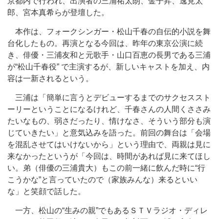
京都内で行われ、出演者の三浦祐太朗、金子昇、逸見太
郎、宮本真希らが登壇した。
本作は、フォークシンガー・松山千春の自伝的小説を舞
台化したもの。再演となる今回は、昨年の東京公演に続
き、俳優・三浦友和と元歌手・山口百恵の長男である三浦
が“松山千春役” で主演するが、新しいキャストを加え、内
容は一新されるという。
三浦は「簡単に言うとデビューするまでのサクセススト
ーリーということになるけれど、千春さんの人間くささみ
たいなもの、弱さだったり、情けなさ、そういう部分も演
じていきたい」と意気込みを語った。前回の舞台は「会場
を混乱させてはいけないから」という理由で、両親は見に
来なかったというが「今回は、時間があれば見に来てほし
い。弟（俳優の三浦貴大）もこの前一緒に飲んだ時に“行
こうかな”と言っていたので（家族みんな）来るといい
な」と笑顔で話した。
一方、松山の“生みの親”でもあるＳＴＶラジオ・ディレ