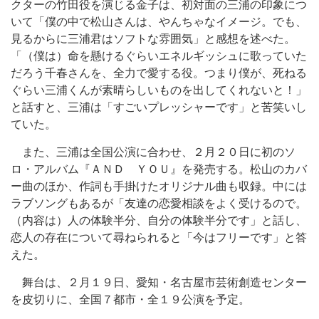
クターの竹田役を演じる金子は、初対面の三浦の印象につ
いて「僕の中で松山さんは、やんちゃなイメージ。でも、
見るからに三浦君はソフトな雰囲気」と感想を述べた。
「（僕は）命を懸けるぐらいエネルギッシュに歌っていた
だろう千春さんを、全力で愛する役。つまり僕が、死ねる
ぐらい三浦くんが素晴らしいものを出してくれないと！」
と話すと、三浦は「すごいプレッシャーです」と苦笑いし
ていた。
また、三浦は全国公演に合わせ、２月２０日に初のソ
ロ・アルバム『ＡＮＤ ＹＯＵ』を発売する。松山のカバ
ー曲のほか、作詞も手掛けたオリジナル曲も収録。中には
ラブソングもあるが「友達の恋愛相談をよく受けるので。
（内容は）人の体験半分、自分の体験半分です」と話し、
恋人の存在について尋ねられると「今はフリーです」と答
えた。
舞台は、２月１９日、愛知・名古屋市芸術創造センター
を皮切りに、全国７都市・全１９公演を予定。