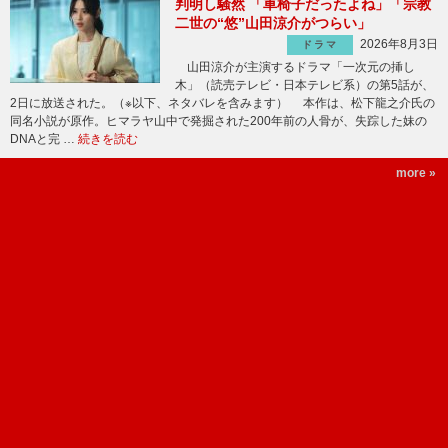
判明し騒然 「車椅子だったよね」「宗教
二世の“悠”山田涼介がつらい」
2026年8月3日
ドラマ
山田涼介が主演するドラマ「一次元の挿し
木」（読売テレビ・日本テレビ系）の第5話が、
2日に放送された。（※以下、ネタバレを含みます） 本作は、松下龍之介氏の
同名小説が原作。ヒマラヤ山中で発掘された200年前の人骨が、失踪した妹の
DNAと完 …
続きを読む
more »