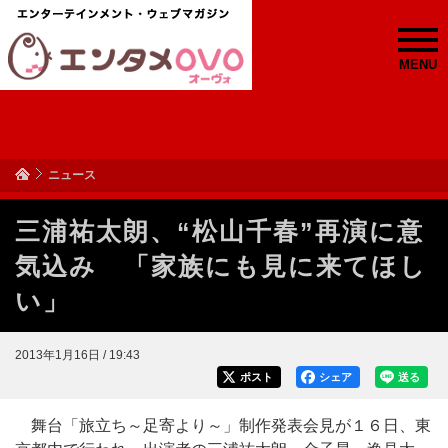
MENU
ニュース
三浦祐太朗、“松山千春”再演に意
気込み 「家族にも見に来てほし
い」
2013年1月16日 / 19:43
ポスト
シェア
送る
舞台「旅立ち～足寄より～」制作発表会見が１６日、東