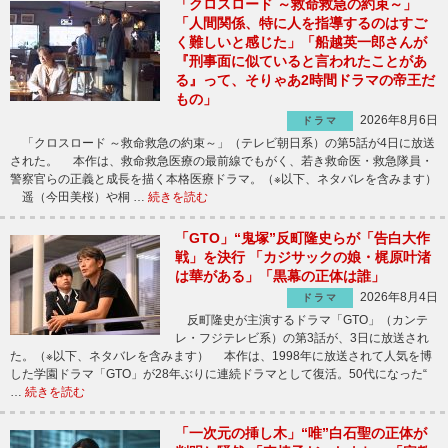
「クロスロード ～救命救急の約束～」
「人間関係、特に人を指導するのはすご
く難しいと感じた」「船越英一郎さんが
『刑事面に似ていると言われたことがあ
る』って、そりゃあ2時間ドラマの帝王だ
もの」
2026年8月6日
ドラマ
「クロスロード ～救命救急の約束～」（テレビ朝日系）の第5話が4日に放送
された。 本作は、救命救急医療の最前線でもがく、若き救命医・救急隊員・
警察官らの正義と成長を描く本格医療ドラマ。（※以下、ネタバレを含みます）
遥（今田美桜）や桐 …
続きを読む
「GTO」“鬼塚”反町隆史らが「告白大作
戦」を決行 「カジサックの娘・梶原叶渚
は華がある」「黒幕の正体は誰」
2026年8月4日
ドラマ
反町隆史が主演するドラマ「GTO」（カンテ
レ・フジテレビ系）の第3話が、3日に放送され
た。（※以下、ネタバレを含みます） 本作は、1998年に放送されて人気を博
した学園ドラマ「GTO」が28年ぶりに連続ドラマとして復活。50代になった“
…
続きを読む
「一次元の挿し木」“唯”白石聖の正体が