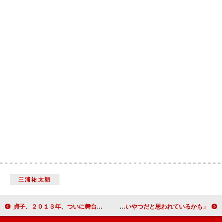
三浦祐太朗
貞子、２０１３年、ついに舞台化 男性陣、「貞子は彼女として“アリ”」
ビートたけし、８メートルの巨大アート披露 「たけしはひどいやつだと思われているかも」