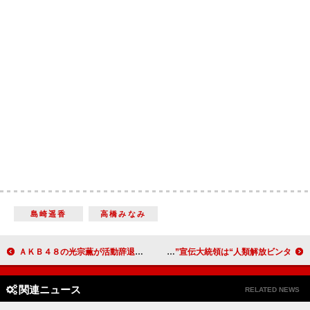
島崎遥香
高橋みなみ
ＡＫＢ４８の光宗薫が活動辞退を発表 「自分の思う万全の状態で皆さんの前に立つ事が難しく」
相武紗季、結婚の予定は「だいぶさき」 リンカーン“猪木”宣伝大統領は“人類解放ビンタ”
関連ニュース
RELATED NEWS