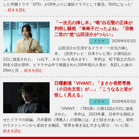
した学園ドラマ「GTO」が28年ぶりに連続ドラマとして復活。50代になった“
…
続きを読む
「一次元の挿し木」“唯”白石聖の正体が
判明し騒然 「車椅子だったよね」「宗教
二世の“悠”山田涼介がつらい」
2026年8月3日
ドラマ
山田涼介が主演するドラマ「一次元の挿し
木」（読売テレビ・日本テレビ系）の第5話が、
2日に放送された。（※以下、ネタバレを含みます） 本作は、松下龍之介氏の
同名小説が原作。ヒマラヤ山中で発掘された200年前の人骨が、失踪した妹の
DNAと完 …
続きを読む
日曜劇場「VIVANT」「まさか長野専務
（小日向文世）が…」「こうなると皆が
怪しく見える」
2026年8月3日
ドラマ
「VIVANT」（TBS系）の第12話が2日に放送
された。 本作は、2023年夏、日本中を熱狂さ
せたドラマの続編。乃木憂助（堺雅人）の冒険には、まだ続きがあった。前作
のラストシーンから直結する物語。“世界を巻き込む大きな渦”が、ついに別 …
続きを読む