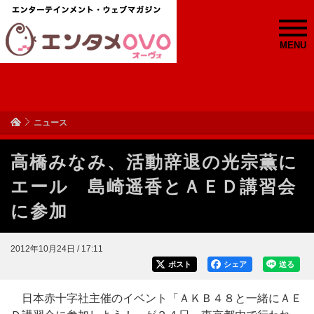
MENU
ニュース
高橋みなみ、活動辞退の光宗薫に
エール 島崎遥香とＡＥＤ講習会
に参加
2012年10月24日 / 17:11
ポスト
シェア
送る
日本赤十字社主催のイベント「ＡＫＢ４８と一緒にＡＥ