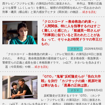
西テレビ／フジテレビ系）の第6話が5日に放送された。 本作は、警察の正義
よりも復讐（ふくしゅう）を優先し、秘密の共犯関係を結んだ一匹おおかみの
刑事・磯貝（横山裕）と第六感女子ヒナタ（関水渚）の物語 …
続きを読む
「クロスロード ～救命救急の約束～」
「人間関係、特に人を指導するのはすご
く難しいと感じた」「船越英一郎さんが
『刑事面に似ていると言われたことがあ
る』って、そりゃあ2時間ドラマの帝王だ
もの」
2026年8月6日
ドラマ
「クロスロード ～救命救急の約束～」（テレビ朝日系）の第5話が4日に放送
された。 本作は、救命救急医療の最前線でもがく、若き救命医・救急隊員・
警察官らの正義と成長を描く本格医療ドラマ。（※以下、ネタバレを含みます）
遥（今田美桜）や桐 …
続きを読む
「GTO」“鬼塚”反町隆史らが「告白大作
戦」を決行 「カジサックの娘・梶原叶渚
は華がある」「黒幕の正体は誰」
2026年8月4日
ドラマ
反町隆史が主演するドラマ「GTO」（カンテ
レ・フジテレビ系）の第3話が、3日に放送され
た。（※以下、ネタバレを含みます） 本作は、1998年に放送されて人気を博