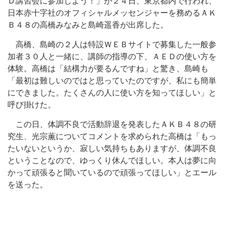
Ｄ講習会に参加しよう！」が２４日、東京都内で行われ、
日本赤十字社のオフィシャルメッセンジャーを務めるＡＫ
Ｂ４８の高橋みなみと島崎遥香が出席した。
高橋、島崎の２人は特設ＷＥＢサイトで募集した一般参
加者３０人と一緒に、講師の指導の下、ＡＥＤの使い方を
体験。高橋は「結構力が要るんですね」と驚き、島崎も
「最初は難しいのではと思っていたのですが、私にも簡単
にできました。たくさんの人に使い方を知ってほしい」と
呼び掛けた。
この日、体調不良で活動辞退を発表したＡＫＢ４８の研
究生、光宗薫についてコメントを求められた高橋は「もっ
たいないというか、寂しい気持ちもありますが、体調不良
ということなので、ゆっくり休んでほしい。本人は夢に向
かって頑張ると聞いているので頑張ってほしい」とエール
を送った。