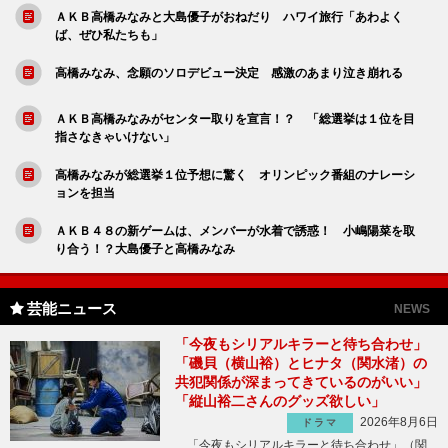
ＡＫＢ高橋みなみと大島優子がおねだり ハワイ旅行「あわよく
ば、ぜひ私たちも」
高橋みなみ、念願のソロデビュー決定 感激のあまり泣き崩れる
ＡＫＢ高橋みなみがセンター取りを宣言！？ 「総選挙は１位を目
指さなきゃいけない」
高橋みなみが総選挙１位予想に驚く オリンピック番組のナレーシ
ョンを担当
ＡＫＢ４８の新ゲームは、メンバーが水着で誘惑！ 小嶋陽菜を取
り合う！？大島優子と高橋みなみ
芸能ニュース
NEWS
「今夜もシリアルキラーと待ち合わせ」
「磯貝（横山裕）とヒナタ（関水渚）の
共犯関係が深まってきているのがいい」
「縦山裕二さんのグッズ欲しい」
2026年8月6日
ドラマ
「今夜もシリアルキラーと待ち合わせ」（関