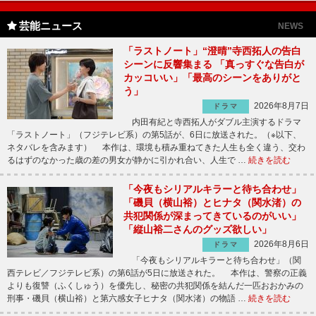
芸能ニュース
NEWS
「ラストノート」“澄晴”寺西拓人の告白
シーンに反響集まる 「真っすぐな告白が
カッコいい」「最高のシーンをありがと
う」
2026年8月7日
ドラマ
内田有紀と寺西拓人がダブル主演するドラマ
「ラストノート」（フジテレビ系）の第5話が、6日に放送された。（※以下、
ネタバレを含みます） 本作は、環境も積み重ねてきた人生も全く違う、交わ
るはずのなかった歳の差の男女が静かに引かれ合い、人生で …
続きを読む
「今夜もシリアルキラーと待ち合わせ」
「磯貝（横山裕）とヒナタ（関水渚）の
共犯関係が深まってきているのがいい」
「縦山裕二さんのグッズ欲しい」
2026年8月6日
ドラマ
「今夜もシリアルキラーと待ち合わせ」（関
西テレビ／フジテレビ系）の第6話が5日に放送された。 本作は、警察の正義
よりも復讐（ふくしゅう）を優先し、秘密の共犯関係を結んだ一匹おおかみの
刑事・磯貝（横山裕）と第六感女子ヒナタ（関水渚）の物語 …
続きを読む