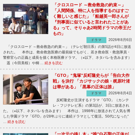
「クロスロード ～救命救急の約束～」
「人間関係、特に人を指導するのはすご
く難しいと感じた」「船越英一郎さんが
『刑事面に似ていると言われたことがあ
る』って、そりゃあ2時間ドラマの帝王だ
もの」
2026年8月6日
ドラマ
「クロスロード ～救命救急の約束～」（テレビ朝日系）の第5話が4日に放送
された。 本作は、救命救急医療の最前線でもがく、若き救命医・救急隊員・
警察官らの正義と成長を描く本格医療ドラマ。（※以下、ネタバレを含みます）
遥（今田美桜）や桐 …
続きを読む
「GTO」“鬼塚”反町隆史らが「告白大作
戦」を決行 「カジサックの娘・梶原叶渚
は華がある」「黒幕の正体は誰」
2026年8月4日
ドラマ
反町隆史が主演するドラマ「GTO」（カンテ
レ・フジテレビ系）の第3話が、3日に放送され
た。（※以下、ネタバレを含みます） 本作は、1998年に放送されて人気を博
した学園ドラマ「GTO」が28年ぶりに連続ドラマとして復活。50代になった“
…
続きを読む
「一次元の挿し木」“唯”白石聖の正体が