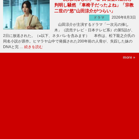
判明し騒然 「車椅子だったよね」「宗教
二世の“悠”山田涼介がつらい」
2026年8月3日
ドラマ
山田涼介が主演するドラマ「一次元の挿し
木」（読売テレビ・日本テレビ系）の第5話が、
2日に放送された。（※以下、ネタバレを含みます） 本作は、松下龍之介氏の
同名小説が原作。ヒマラヤ山中で発掘された200年前の人骨が、失踪した妹の
DNAと完 …
続きを読む
more »