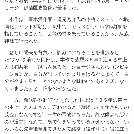
東京・新橋の烏森神社で行われ、出演者の阿部寛、村上シ
ョージ、伊藤匡史監督が登場した。
本作は、直木賞作家・道尾秀介氏の本格ミステリーの映
画化。ヒット祈願は、劇中で、カラスが“プロの詐欺師”を
指していることと、芸能の神を祭っていることから、烏森
神社で行われた。
悲しい過去を背負い、詐欺師になることを選択をし
た“タケ”を演じた阿部は、本作で芸歴３５年を迎える村上
とは初共演。「試写を見ると、ショージさんとのコンビネ
ーションが、自分が思っていたよりもはるかによくて。自
分が今まで見たことのないような味わいのある芝居になっ
ていました」と自信をのぞかせた。
一方、新米詐欺師“テツ”を演じた村上は「３５年の芸歴
の中で、さんまさんに言わせると『凝縮して１年足らずの
芸歴』なんですが、一生の宝物になった。詐欺師より悪い
のが漫才師なんで。裏で何をやっているか分からない。い
ろいろな先輩後輩見てきたんで結構（役作りに）役に立っ