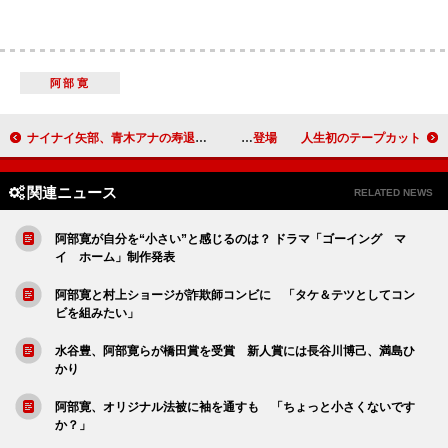
阿部寛
ナイナイ矢部、青木アナの寿退社説を否定 「パパラッチと向かい合っていこう」と覚悟
安室奈美恵、２年半ぶりにイベントに登場 人生初のテープカット
関連ニュース
RELATED NEWS
阿部寛が自分を“小さい”と感じるのは？ ドラマ「ゴーイング マ
イ ホーム」制作発表
阿部寛と村上ショージが詐欺師コンビに 「タケ＆テツとしてコン
ビを組みたい」
水谷豊、阿部寛らが橋田賞を受賞 新人賞には長谷川博己、満島ひ
かり
阿部寛、オリジナル法被に袖を通すも 「ちょっと小さくないです
か？」