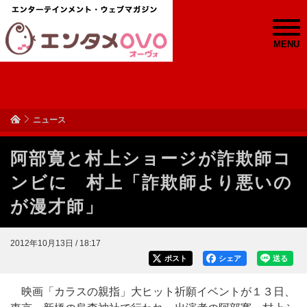
MENU
ニュース
阿部寛と村上ショージが詐欺師コ
ンビに 村上「詐欺師より悪いの
が漫才師」
2012年10月13日 / 18:17
ポスト
シェア
送る
映画「カラスの親指」大ヒット祈願イベントが１３日、