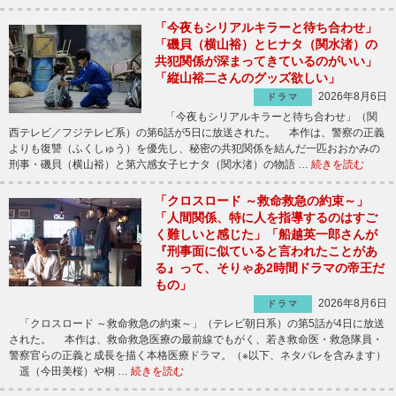
「今夜もシリアルキラーと待ち合わせ」
「磯貝（横山裕）とヒナタ（関水渚）の
共犯関係が深まってきているのがいい」
「縦山裕二さんのグッズ欲しい」
2026年8月6日
ドラマ
「今夜もシリアルキラーと待ち合わせ」（関
西テレビ／フジテレビ系）の第6話が5日に放送された。 本作は、警察の正義
よりも復讐（ふくしゅう）を優先し、秘密の共犯関係を結んだ一匹おおかみの
刑事・磯貝（横山裕）と第六感女子ヒナタ（関水渚）の物語 …
続きを読む
「クロスロード ～救命救急の約束～」
「人間関係、特に人を指導するのはすご
く難しいと感じた」「船越英一郎さんが
『刑事面に似ていると言われたことがあ
る』って、そりゃあ2時間ドラマの帝王だ
もの」
2026年8月6日
ドラマ
「クロスロード ～救命救急の約束～」（テレビ朝日系）の第5話が4日に放送
された。 本作は、救命救急医療の最前線でもがく、若き救命医・救急隊員・
警察官らの正義と成長を描く本格医療ドラマ。（※以下、ネタバレを含みます）
遥（今田美桜）や桐 …
続きを読む