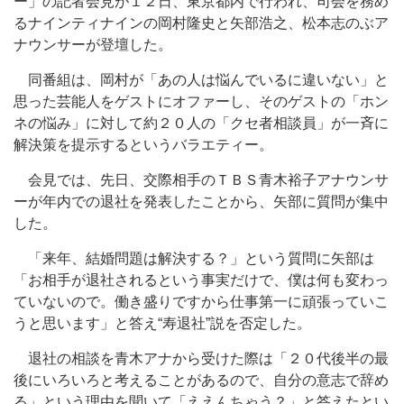
ー」の記者会見が１２日、東京都内で行われ、司会を務め
るナインティナインの岡村隆史と矢部浩之、松本志のぶア
ナウンサーが登壇した。
同番組は、岡村が「あの人は悩んでいるに違いない」と
思った芸能人をゲストにオファーし、そのゲストの「ホン
ネの悩み」に対して約２０人の「クセ者相談員」が一斉に
解決策を提示するというバラエティー。
会見では、先日、交際相手のＴＢＳ青木裕子アナウンサ
ーが年内での退社を発表したことから、矢部に質問が集中
した。
「来年、結婚問題は解決する？」という質問に矢部は
「お相手が退社されるという事実だけで、僕は何も変わっ
ていないので。働き盛りですから仕事第一に頑張っていこ
うと思います」と答え“寿退社”説を否定した。
退社の相談を青木アナから受けた際は「２０代後半の最
後にいろいろと考えることがあるので、自分の意志で辞め
る」という理由を聞いて「ええんちゃう？」と答えたとい