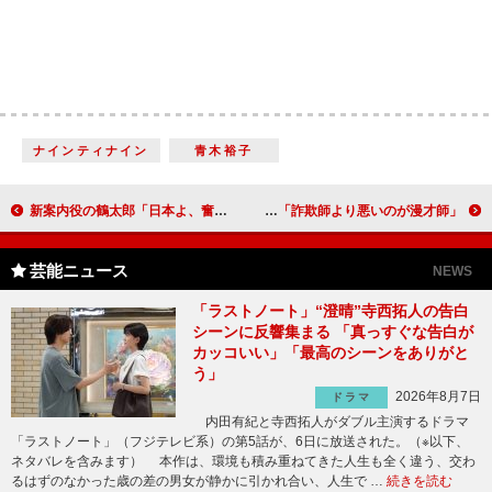
ナインティナイン
青木裕子
新案内役の鶴太郎「日本よ、奮い立て！」 「江戸時代の日本人の顔を描いてみたい」
阿部寛と村上ショージが詐欺師コンビに 村上「詐欺師より悪いのが漫才師」
芸能ニュース
NEWS
「ラストノート」“澄晴”寺西拓人の告白
シーンに反響集まる 「真っすぐな告白が
カッコいい」「最高のシーンをありがと
う」
2026年8月7日
ドラマ
内田有紀と寺西拓人がダブル主演するドラマ
「ラストノート」（フジテレビ系）の第5話が、6日に放送された。（※以下、
ネタバレを含みます） 本作は、環境も積み重ねてきた人生も全く違う、交わ
るはずのなかった歳の差の男女が静かに引かれ合い、人生で …
続きを読む