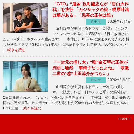
「GTO」“鬼塚”反町隆史らが「告白大作
戦」を決行 「カジサックの娘・梶原叶渚
は華がある」「黒幕の正体は誰」
2026年8月4日
ドラマ
反町隆史が主演するドラマ「GTO」（カンテ
レ・フジテレビ系）の第3話が、3日に放送され
た。（※以下、ネタバレを含みます） 本作は、1998年に放送されて人気を博
した学園ドラマ「GTO」が28年ぶりに連続ドラマとして復活。50代になった“
…
続きを読む
「一次元の挿し木」“唯”白石聖の正体が
判明し騒然 「車椅子だったよね」「宗教
二世の“悠”山田涼介がつらい」
2026年8月3日
ドラマ
山田涼介が主演するドラマ「一次元の挿し
木」（読売テレビ・日本テレビ系）の第5話が、
2日に放送された。（※以下、ネタバレを含みます） 本作は、松下龍之介氏の
同名小説が原作。ヒマラヤ山中で発掘された200年前の人骨が、失踪した妹の
DNAと完 …
続きを読む
more »