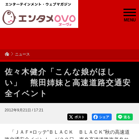
MENU
ニュース
佐々木健介「こんな娘がほし
い」 熊田姉妹と高速道路交通安
全イベント
2012年9月21日 / 17:21
ポスト
シェア
送る
「ＪＡＦ×ロッテ“ＢＬＡＣＫ ＢＬＡＣＫ”秋の高速道