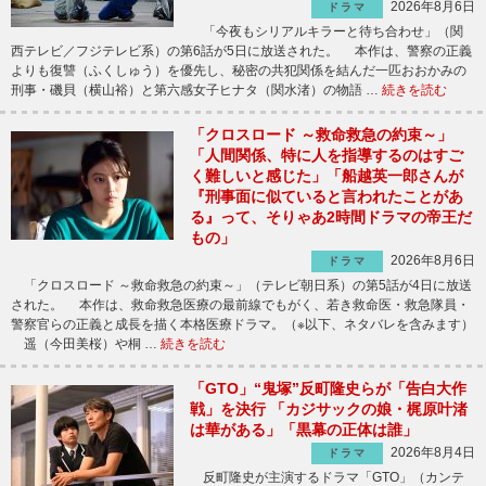
2026年8月6日
ドラマ
「今夜もシリアルキラーと待ち合わせ」（関
西テレビ／フジテレビ系）の第6話が5日に放送された。 本作は、警察の正義
よりも復讐（ふくしゅう）を優先し、秘密の共犯関係を結んだ一匹おおかみの
刑事・磯貝（横山裕）と第六感女子ヒナタ（関水渚）の物語 …
続きを読む
「クロスロード ～救命救急の約束～」
「人間関係、特に人を指導するのはすご
く難しいと感じた」「船越英一郎さんが
『刑事面に似ていると言われたことがあ
る』って、そりゃあ2時間ドラマの帝王だ
もの」
2026年8月6日
ドラマ
「クロスロード ～救命救急の約束～」（テレビ朝日系）の第5話が4日に放送
された。 本作は、救命救急医療の最前線でもがく、若き救命医・救急隊員・
警察官らの正義と成長を描く本格医療ドラマ。（※以下、ネタバレを含みます）
遥（今田美桜）や桐 …
続きを読む
「GTO」“鬼塚”反町隆史らが「告白大作
戦」を決行 「カジサックの娘・梶原叶渚
は華がある」「黒幕の正体は誰」
2026年8月4日
ドラマ
反町隆史が主演するドラマ「GTO」（カンテ