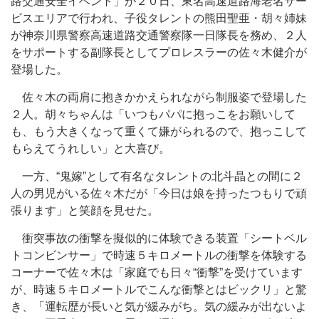
路交通安全イベント」が２０日、東名高速道路海老名サー
ビスエリアで行われ、子役タレントの熊田聖亜・胡々姉妹
が神奈川県警察高速道路交通警察隊一日隊長を務め、２人
をサポートする副隊長としてプロレスラーの佐々木健介が
登場した。
佐々木の両肩に抱きかかえられながら制服姿で登場した
２人。胡々ちゃんは「いつもパパに抱っこをお願いして
も、もう大きくなって重くて嫌がられるので、抱っこして
もらえてうれしい」と大喜び。
一方、“鬼嫁”として有名なタレントの北斗晶との間に２
人の男児がいる佐々木だが「今日は娘を持ったつもりで頑
張ります」と笑顔を見せた。
衝突事故の衝撃を擬似的に体験できる装置「シートベル
トコンビンサー」で時速５キロメートルの衝撃を体験する
コーナーで佐々木は「家庭でも日々“衝撃”を受けています
が、時速５キロメートルでこんな衝撃とはビックリ」と驚
き、「運転歴が長いと気が緩みがち。気の緩みが出ないよ