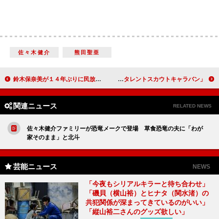
佐々木健介
熊田聖亜
鈴木保奈美が１４年ぶりに民放ドラマ出演 「ママ友との会話がそのまませりふに」
「ホリプロタレントスカウトキャラバン」 感動のプロセスをＤｌｉｆｅで放送
関連ニュース
RELATED NEWS
佐々木健介ファミリーが恐竜メークで登場 草食恐竜の夫に「わが
家そのまま」と北斗
芸能ニュース
NEWS
「今夜もシリアルキラーと待ち合わせ」
「磯貝（横山裕）とヒナタ（関水渚）の
共犯関係が深まってきているのがいい」
「縦山裕二さんのグッズ欲しい」