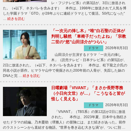
レ・フジテレビ系）の第3話が、3日に放送され
た。（※以下、ネタバレを含みます） 本作は、1998年に放送されて人気を博
した学園ドラマ「GTO」が28年ぶりに連続ドラマとして復活。50代になった“
…
続きを読む
「一次元の挿し木」“唯”白石聖の正体が
判明し騒然 「車椅子だったよね」「宗教
二世の“悠”山田涼介がつらい」
2026年8月3日
ドラマ
山田涼介が主演するドラマ「一次元の挿し
木」（読売テレビ・日本テレビ系）の第5話が、
2日に放送された。（※以下、ネタバレを含みます） 本作は、松下龍之介氏の
同名小説が原作。ヒマラヤ山中で発掘された200年前の人骨が、失踪した妹の
DNAと完 …
続きを読む
日曜劇場「VIVANT」「まさか長野専務
（小日向文世）が…」「こうなると皆が
怪しく見える」
2026年8月3日
ドラマ
「VIVANT」（TBS系）の第12話が2日に放送
された。 本作は、2023年夏、日本中を熱狂さ
せたドラマの続編。乃木憂助（堺雅人）の冒険には、まだ続きがあった。前作
のラストシーンから直結する物語。“世界を巻き込む大きな渦”が、ついに別 …