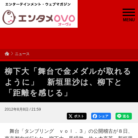
MENU
ニュース
柳下大「舞台で金メダルが取れる
ように」 新垣里沙は、柳下と
「距離を感じる」
2012年8月8日 / 21:59
ポスト
シェア
送る
舞台「タンブリング ｖｏｌ．３」の公開稽古が８日、