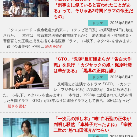
『刑事面に似ていると言われたことがあ
る』って、そりゃあ2時間ドラマの帝王だ
もの」
2026年8月6日
ドラマ
「クロスロード ～救命救急の約束～」（テレビ朝日系）の第5話が4日に放送
された。 本作は、救命救急医療の最前線でもがく、若き救命医・救急隊員・
警察官らの正義と成長を描く本格医療ドラマ。（※以下、ネタバレを含みます）
遥（今田美桜）や桐 …
続きを読む
「GTO」“鬼塚”反町隆史らが「告白大作
戦」を決行 「カジサックの娘・梶原叶渚
は華がある」「黒幕の正体は誰」
2026年8月4日
ドラマ
反町隆史が主演するドラマ「GTO」（カンテ
レ・フジテレビ系）の第3話が、3日に放送され
た。（※以下、ネタバレを含みます） 本作は、1998年に放送されて人気を博
した学園ドラマ「GTO」が28年ぶりに連続ドラマとして復活。50代になった“
…
続きを読む
「一次元の挿し木」“唯”白石聖の正体が
判明し騒然 「車椅子だったよね」「宗教
二世の“悠”山田涼介がつらい」
2026年8月3日
ドラマ