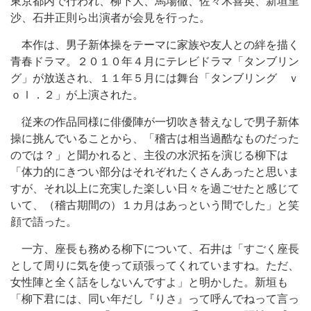
東京都内で行われ、柳下大、馬場徹、佐々木喜英、新垣里
沙、石井正則ら出演者が会見を行った。
本作は、男子新体操をテーマに家族や友人との絆を描く
青春ドラマ。２０１０年４月にテレビドラマ「タンブリン
グ」が放送され、１１年５月には舞台「タンブリング ｖ
ｏｌ．２」が上演された。
従来の作品同様に俳優陣が一切吹き替えなしで男子新体
操に挑んでいることから、「稽古は相当過酷なものだった
のでは？」と聞かれると、主役の水沢拓を演じる柳下は
「体力的にきつい部分はそれぞれたくさんあったと思いま
すが、それ以上に充実した楽しい日々を過ごせたと感じて
いて、（稽古期間の）１カ月はあっという間でした」と笑
顔で語った。
一方、座長も務める柳下について、石井は「すごく座長
として周りに気を使って頑張ってくれていますね。ただ、
女性陣と全く話をしないんですよ」と明かした。新垣も
「柳下君には、同い年だし『りさ』って呼んでねって言っ