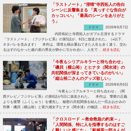
「ラストノート」“澄晴”寺西拓人の告白
シーンに反響集まる 「真っすぐな告白が
カッコいい」「最高のシーンをありがと
う」
2026年8月7日
ドラマ
内田有紀と寺西拓人がダブル主演するドラマ
「ラストノート」（フジテレビ系）の第5話が、6日に放送された。（※以下、
ネタバレを含みます） 本作は、環境も積み重ねてきた人生も全く違う、交わ
るはずのなかった歳の差の男女が静かに引かれ合い、人生で …
続きを読む
「今夜もシリアルキラーと待ち合わせ」
「磯貝（横山裕）とヒナタ（関水渚）の
共犯関係が深まってきているのがいい」
「縦山裕二さんのグッズ欲しい」
2026年8月6日
ドラマ
「今夜もシリアルキラーと待ち合わせ」（関
西テレビ／フジテレビ系）の第6話が5日に放送された。 本作は、警察の正義
よりも復讐（ふくしゅう）を優先し、秘密の共犯関係を結んだ一匹おおかみの
刑事・磯貝（横山裕）と第六感女子ヒナタ（関水渚）の物語 …
続きを読む
「クロスロード ～救命救急の約束～」
「人間関係、特に人を指導するのはすご
く難しいと感じた」「船越英一郎さんが