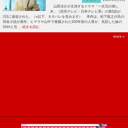
山田涼介が主演するドラマ「一次元の挿し
木」（読売テレビ・日本テレビ系）の第5話が、
2日に放送された。（※以下、ネタバレを含みます） 本作は、松下龍之介氏の
同名小説が原作。ヒマラヤ山中で発掘された200年前の人骨が、失踪した妹の
DNAと完 …
続きを読む
more »