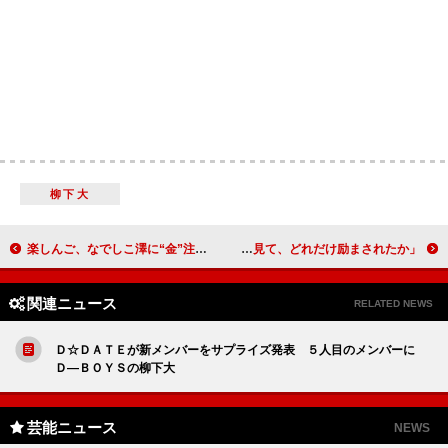
柳下大
楽しんご、なでしこ澤に“金”注入！ 山里亮太、熱愛相手は「ＴＢＳなら田中みな実以外」
高橋優、ロンドンで入江選手の両親と食事 「彼の背中を見て、どれだけ励まされたか」
関連ニュース
RELATED NEWS
Ｄ☆ＤＡＴＥが新メンバーをサプライズ発表 ５人目のメンバーに
Ｄ―ＢＯＹＳの柳下大
芸能ニュース
NEWS