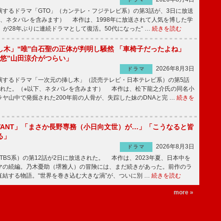
するドラマ「GTO」（カンテレ・フジテレビ系）の第3話が、3日に放送
下、ネタバレを含みます） 本作は、1998年に放送されて人気を博した学
」が28年ぶりに連続ドラマとして復活。50代になった“ …
続きを読む
し木」“唯”白石聖の正体が判明し騒然 「車椅子だったよね」
“悠”山田涼介がつらい」
2026年8月3日
ドラマ
するドラマ「一次元の挿し木」（読売テレビ・日本テレビ系）の第5話
された。（※以下、ネタバレを含みます） 本作は、松下龍之介氏の同名小
ヤ山中で発掘された200年前の人骨が、失踪した妹のDNAと完 …
続きを
IVANT」「まさか長野専務（小日向文世）が…」「こうなると皆
る」
2026年8月3日
ドラマ
（TBS系）の第12話が2日に放送された。 本作は、2023年夏、日本中を
マの続編。乃木憂助（堺雅人）の冒険には、まだ続きがあった。前作のラ
結する物語。“世界を巻き込む大きな渦”が、ついに別 …
続きを読む
more »