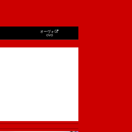
オーヴォ
OVO