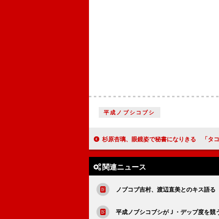
平成ノブシコブシ
杉原杏璃、眼鏡姿で秘書になりきる 「タコは広島の名産
関連ニュース
ノブコブ吉村、渡辺直美とのキス語る
平成ノブシコブシがＪ・デップ度を競