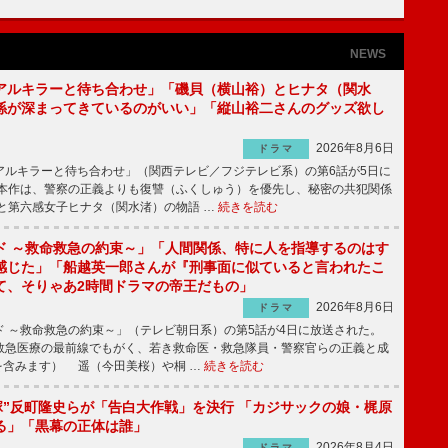
NEWS
アルキラーと待ち合わせ」「磯貝（横山裕）とヒナタ（関水
係が深まってきているのがいい」「縦山裕二さんのグッズ欲し
2026年8月6日
ドラマ
ルキラーと待ち合わせ」（関西テレビ／フジテレビ系）の第6話が5日に
本作は、警察の正義よりも復讐（ふくしゅう）を優先し、秘密の共犯関係
と第六感女子ヒナタ（関水渚）の物語 …
続きを読む
ド ～救命救急の約束～」「人間関係、特に人を指導するのはす
感じた」「船越英一郎さんが『刑事面に似ていると言われたこ
て、そりゃあ2時間ドラマの帝王だもの」
2026年8月6日
ドラマ
 ～救命救急の約束～」（テレビ朝日系）の第5話が4日に放送された。
急医療の最前線でもがく、若き救命医・救急隊員・警察官らの正義と成
を含みます） 遥（今田美桜）や桐 …
続きを読む
鬼塚”反町隆史らが「告白大作戦」を決行 「カジサックの娘・梶原
る」「黒幕の正体は誰」
2026年8月4日
ドラマ