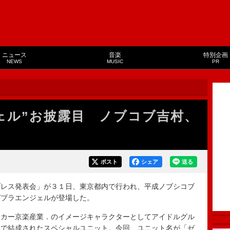
ニュース
音楽
特別企画
NEWS
MUSIC
PR
ェル”お披露目 ノブコブ吉村、
ポスト
シェア
送る
レス発表会」が３１日、東京都内で行われ、平成ノブシコブ
ゼブラエンジェルが登場した。
カー京楽産業．のイメージキャラクターとしてアイドルグル
ーで結成されたスペシャルユニット。今回、ユニット名が「ゼ