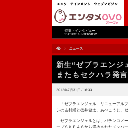
特集・インタビュー
FEATURE & INTERVIEW
ニュース
新生“ゼブラエンジ
またもセクハラ発言
2012年7月31日 / 16:33
「ゼブラエンジェル リニューアルプ
シの吉村崇と徳井健太、あべこうじ、
ゼブラエンジェルとは、パチンコメー
ープＳＫＥ４８から選抜されたメンバ