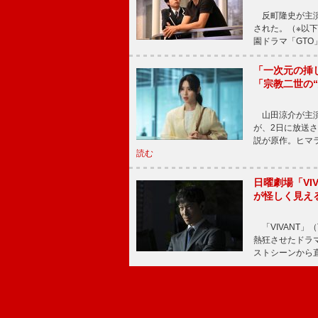
反町隆史が主演
された。（※以
園ドラマ「GTO
「一次元の挿
「宗教二世の
山田涼介が主演
が、2日に放送
説が原作。ヒマラ
読む
日曜劇場「V
が怪しく見え
「VIVANT」
熱狂させたドラ
ストシーンから直