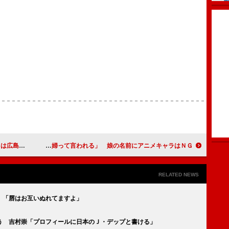
なんだよ」
フジモン、「ＤＱＮ夫婦って言われる」 娘の名前にアニメキャラはＮＧ？
RELATED NEWS
 「唇はお互いぬれてますよ」
う 吉村崇「プロフィールに日本のＪ・デップと書ける」