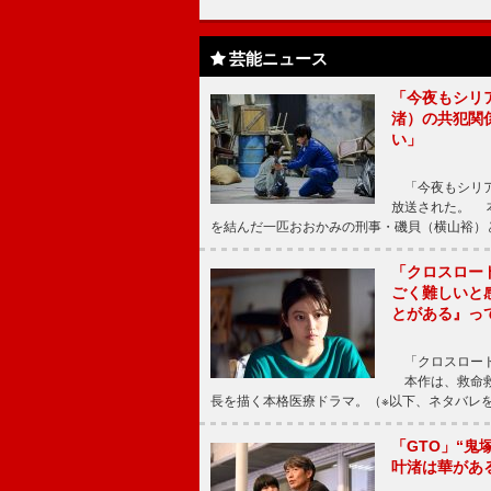
芸能ニュース
「今夜もシリ
渚）の共犯関
い」
「今夜もシリア
放送された。 
を結んだ一匹おおかみの刑事・磯貝（横山裕）
「クロスロー
ごく難しいと
とがある』っ
「クロスロード
本作は、救命救
長を描く本格医療ドラマ。（※以下、ネタバレ
「GTO」“
叶渚は華があ