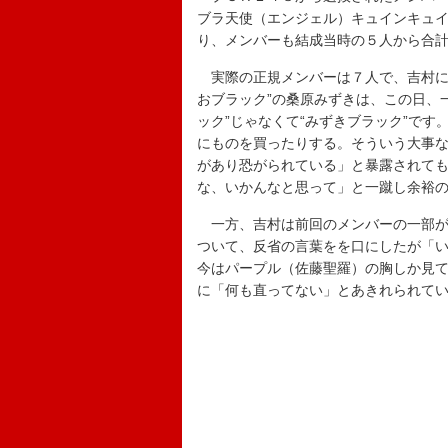
ブラ天使（エンジェル）キュインキュ
り、メンバーも結成当時の５人から合
実際の正規メンバーは７人で、吉村に「
おブラック”の桑原みずきは、この日、
ック”じゃなくて“みずきブラック”で
にものを買ったりする。そういう大事
があり恐がられている」と暴露されて
な、いかんなと思って」と一蹴し余裕
一方、吉村は前回のメンバーの一部が自
ついて、反省の言葉をを口にしたが「
今はパープル（佐藤聖羅）の胸しか見
に「何も直ってない」とあきれられて