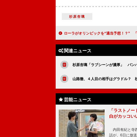
杉原杏璃
ローラがオリンピックを“適当予想！？” 「ＯＫ～！ってやってる
関連ニュース
杉原杏璃「ラブシーンが濃厚」 バン
山路徹、４人目の相手はグラドル？ 
芸能ニュース
「ラストノー
白がカッコい
内田有紀と寺西
話が、6日に放