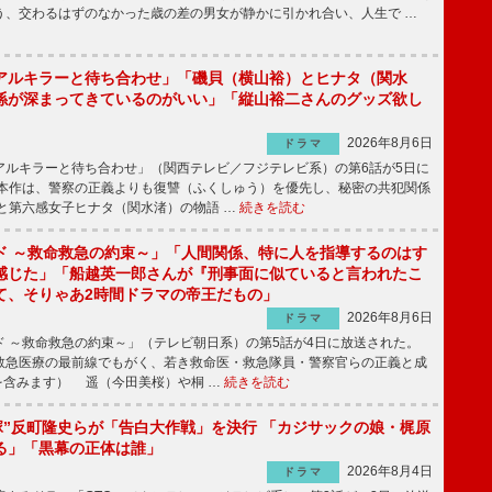
う、交わるはずのなかった歳の差の男女が静かに引かれ合い、人生で …
アルキラーと待ち合わせ」「磯貝（横山裕）とヒナタ（関水
係が深まってきているのがいい」「縦山裕二さんのグッズ欲し
2026年8月6日
ドラマ
ルキラーと待ち合わせ」（関西テレビ／フジテレビ系）の第6話が5日に
本作は、警察の正義よりも復讐（ふくしゅう）を優先し、秘密の共犯関係
と第六感女子ヒナタ（関水渚）の物語 …
続きを読む
ド ～救命救急の約束～」「人間関係、特に人を指導するのはす
感じた」「船越英一郎さんが『刑事面に似ていると言われたこ
て、そりゃあ2時間ドラマの帝王だもの」
2026年8月6日
ドラマ
 ～救命救急の約束～」（テレビ朝日系）の第5話が4日に放送された。
急医療の最前線でもがく、若き救命医・救急隊員・警察官らの正義と成
を含みます） 遥（今田美桜）や桐 …
続きを読む
鬼塚”反町隆史らが「告白大作戦」を決行 「カジサックの娘・梶原
る」「黒幕の正体は誰」
2026年8月4日
ドラマ