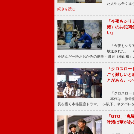
た人生も全く違
続きを読む
「今夜もシリ
渚）の共犯関
い」
「今夜もシリア
放送された。 
を結んだ一匹おおかみの刑事・磯貝（横山裕）
「クロスロー
ごく難しいと
とがある』っ
「クロスロード
本作は、救命救
長を描く本格医療ドラマ。（※以下、ネタバレ
「GTO」“
叶渚は華があ