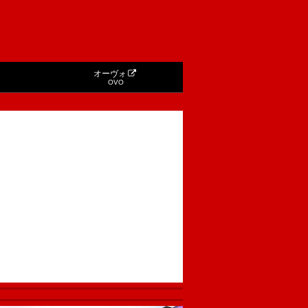
オーヴォ
OVO