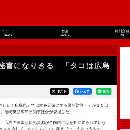
ニュース
音楽
特別企画
NEWS
MUSIC
PR
秘書になりきる 「タコは広島
ポスト
シェア
送る
おしい！広島県』で日本を元気にする緊急対談！」が３０日、
璃、湯崎英彦広島県知事ほかが登場した。
、広島の豊富な観光資源が全国的には意外に知られていな
ションを通して「おいしい！」に変えていこうというもの。