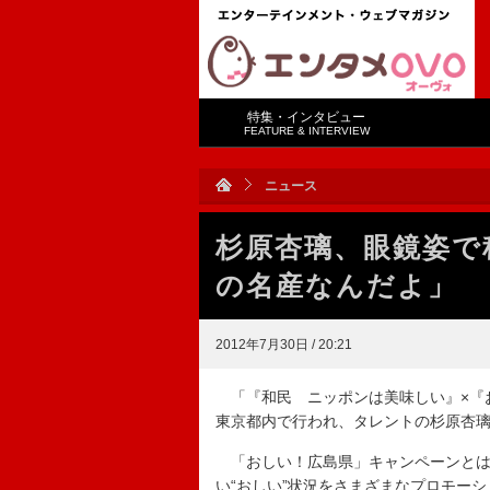
特集・インタビュー
FEATURE & INTERVIEW
ニュース
杉原杏璃、眼鏡姿で
の名産なんだよ」
2012年7月30日 / 20:21
「『和民 ニッポンは美味しい』×『
東京都内で行われ、タレントの杉原杏
「おしい！広島県」キャンペーンとは
い“おしい”状況をさまざまなプロモー