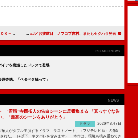
からかな」
新生“ゼブラエンジェル”お披露目 ノブコブ吉村、またもセクハラ発言
RELATED NEWS
パイアを意識したドレスで登場
杉原杏璃、「ペタペタ触って」
NEWS
ト」“澄晴”寺西拓人の告白シーンに反響集まる 「真っすぐな告
い」「最高のシーンをありがとう」
2026年8月7日
ドラマ
拓人がダブル主演するドラマ「ラストノート」（フジテレビ系）の第5
送された。（※以下、ネタバレを含みます） 本作は、環境も積み重ねてき