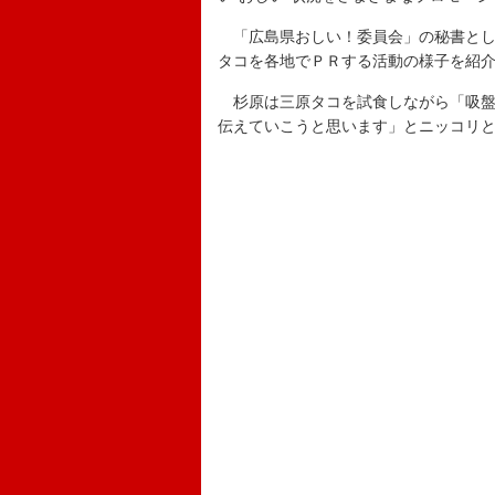
「広島県おしい！委員会」の秘書とし
タコを各地でＰＲする活動の様子を紹
杉原は三原タコを試食しながら「吸盤
伝えていこうと思います」とニッコリ