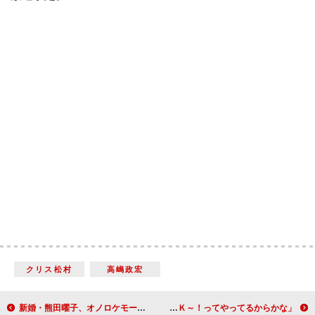
クリス松村
高嶋政宏
新婚・熊田曜子、オノロケモード全開 夫は「佑ちゃんよりカッコいい」
ローラがオリンピックを“適当予想！？” 「ＯＫ～！ってやってるからかな」