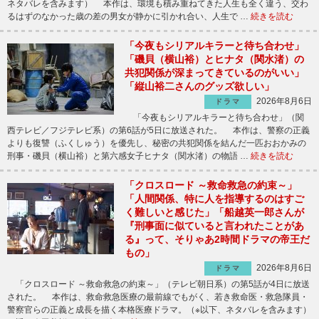
ネタバレを含みます） 本作は、環境も積み重ねてきた人生も全く違う、交わ
るはずのなかった歳の差の男女が静かに引かれ合い、人生で …
続きを読む
「今夜もシリアルキラーと待ち合わせ」
「磯貝（横山裕）とヒナタ（関水渚）の
共犯関係が深まってきているのがいい」
「縦山裕二さんのグッズ欲しい」
2026年8月6日
ドラマ
「今夜もシリアルキラーと待ち合わせ」（関
西テレビ／フジテレビ系）の第6話が5日に放送された。 本作は、警察の正義
よりも復讐（ふくしゅう）を優先し、秘密の共犯関係を結んだ一匹おおかみの
刑事・磯貝（横山裕）と第六感女子ヒナタ（関水渚）の物語 …
続きを読む
「クロスロード ～救命救急の約束～」
「人間関係、特に人を指導するのはすご
く難しいと感じた」「船越英一郎さんが
『刑事面に似ていると言われたことがあ
る』って、そりゃあ2時間ドラマの帝王だ
もの」
2026年8月6日
ドラマ
「クロスロード ～救命救急の約束～」（テレビ朝日系）の第5話が4日に放送
された。 本作は、救命救急医療の最前線でもがく、若き救命医・救急隊員・
警察官らの正義と成長を描く本格医療ドラマ。（※以下、ネタバレを含みます）