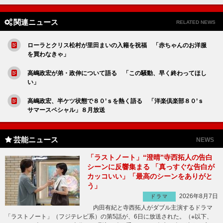
関連ニュース
RELATED NEWS
ローラとクリス松村が里田まいの入籍を祝福 「赤ちゃんのお洋服
を買わなきゃ」
高嶋政宏が弟・政伸について語る 「この騒動、早く終わってほし
い」
高嶋政宏、半ケツ状態で８０’ｓを熱く語る 「洋楽倶楽部８０’ｓ
サマースペシャル」８月放送
芸能ニュース
NEWS
「ラストノート」“澄晴”寺西拓人の告白
シーンに反響集まる 「真っすぐな告白が
カッコいい」「最高のシーンをありがと
う」
2026年8月7日
ドラマ
内田有紀と寺西拓人がダブル主演するドラマ
「ラストノート」（フジテレビ系）の第5話が、6日に放送された。（※以下、