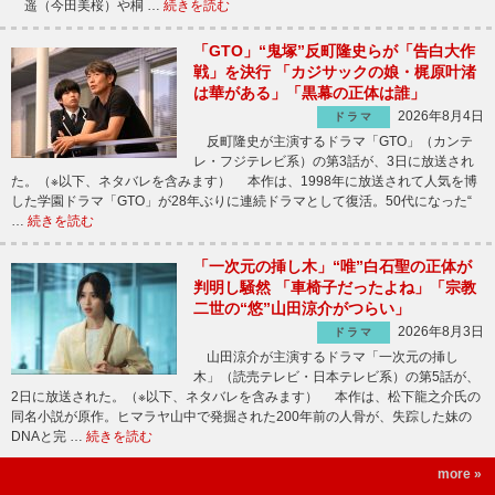
遥（今田美桜）や桐 …
続きを読む
「GTO」“鬼塚”反町隆史らが「告白大作
戦」を決行 「カジサックの娘・梶原叶渚
は華がある」「黒幕の正体は誰」
2026年8月4日
ドラマ
反町隆史が主演するドラマ「GTO」（カンテ
レ・フジテレビ系）の第3話が、3日に放送され
た。（※以下、ネタバレを含みます） 本作は、1998年に放送されて人気を博
した学園ドラマ「GTO」が28年ぶりに連続ドラマとして復活。50代になった“
…
続きを読む
「一次元の挿し木」“唯”白石聖の正体が
判明し騒然 「車椅子だったよね」「宗教
二世の“悠”山田涼介がつらい」
2026年8月3日
ドラマ
山田涼介が主演するドラマ「一次元の挿し
木」（読売テレビ・日本テレビ系）の第5話が、
2日に放送された。（※以下、ネタバレを含みます） 本作は、松下龍之介氏の
同名小説が原作。ヒマラヤ山中で発掘された200年前の人骨が、失踪した妹の
DNAと完 …
続きを読む
more »