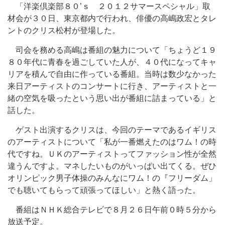
「洋楽倶楽部８０’ｓ ２０１２サマースペシャル」取
材会が３０日、東京都内で行われ、俳優の高嶋政宏とタレ
ントのクリス松村が登場した。
司会を務める高嶋は番組の魅力について「ちょうど１９
８０年代に青春を過ごしていた人が、４０代になってキャ
リアを積んで自由に作っている番組。当時は数少なかった
来日アーティストのコンサートに行き、アーティストと一
緒の空気を吸ったという思い出が番組に詰まっている」と
話した。
ゲスト出演するクリスは、今回のテーマであるイギリス
のアーティストについて「私が一番燃えたのはワム！の時
代ですね。ＵＫのアーティストってファッション性が全然
違うんですよ。マネしたいものがいっぱい出てくる。ぜひ
オリンピック男子体操のみんなにワム！の『フリーダム」
でも聴いてもらって頑張ってほしい」と熱く語った。
番組はＮＨＫ総合テレビで８月２６日午前０時５分から
放送予定。