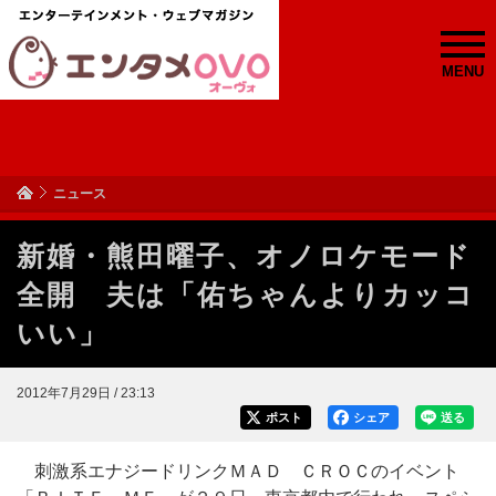
MENU
ニュース
新婚・熊田曜子、オノロケモード
全開 夫は「佑ちゃんよりカッコ
いい」
2012年7月29日 / 23:13
ポスト
シェア
送る
刺激系エナジードリンクＭＡＤ ＣＲＯＣのイベント