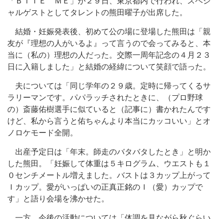
「ＢＩＴＥ ＭＥ」が２９日、東京都内で行われ、スペシ
ャルゲストとしてタレントの熊田曜子が出席した。
結婚・妊娠発表後、初めて公の場に登場した熊田は「親
友が『理想の人がいるよ』って言うので会ってみると、本
当に（私の）理想の人だった。交際一周年記念の４月２３
日に入籍しました」と結婚の経緯について笑顔で語った。
夫については「同じ学年の２９歳。定時に帰ってくるサ
ラリーマンです。パパラッチされたときに、（プロ野球
の）斎藤佑樹選手に似ていると（記事に）書かれたんです
けど、私から言うと佑ちゃんより本当にカッコいい」とオ
ノロケモード全開。
出産予定日は「年末。師走のバタバタしたとき」と明か
した熊田。「妊娠して体重は５キログラム、ウエストも１
０センチメートル増えました。バストは３カップ上がって
Ｉカップ。愛がいっぱいの正真正銘のＩ（愛）カップで
す」と語り会場を沸かせた。
一方、今後の活動については「体調を見ながら秋ぐらい