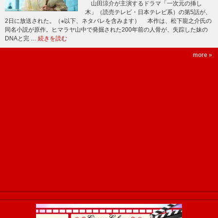
山田涼介が主演するドラマ「一次元の挿し
木」（読売テレビ・日本テレビ系）の第5話が、
2日に放送された。（※以下、ネタバレを含みます） 本作は、松下龍之介氏の
同名小説が原作。ヒマラヤ山中で発掘された200年前の人骨が、失踪した妹の
DNAと完 …
続きを読む
more »