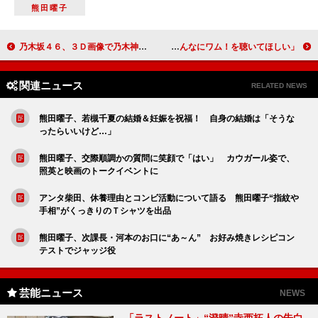
熊田曜子
乃木坂４６、３Ｄ画像で乃木神社に出現 “分身”にそれぞれの思いを託す！？
高嶋政宏とクリス松村が８０年代の洋楽を語る クリス「男子体操のみんなにワム！を聴いてほしい」
関連ニュース
RELATED NEWS
熊田曜子、若槻千夏の結婚＆妊娠を祝福！ 自身の結婚は「そうな
ったらいいけど…」
熊田曜子、交際順調かの質問に笑顔で「はい」 カウガール姿で、
照英と映画のトークイベントに
アンタ柴田、休養理由とコンビ活動について語る 熊田曜子“指紋や
手相”がくっきりのＴシャツを出品
熊田曜子、次課長・河本のお口に“あ～ん” お好み焼きレシピコン
テストでジャッジ役
芸能ニュース
NEWS