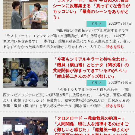
「ラストノート」“澄晴”寺西拓人の告白
シーンに反響集まる 「真っすぐな告白が
カッコいい」「最高のシーンをありがと
う」
2026年8月7日
ドラマ
内田有紀と寺西拓人がダブル主演するドラマ
「ラストノート」（フジテレビ系）の第5話が、6日に放送された。（※以下、
ネタバレを含みます） 本作は、環境も積み重ねてきた人生も全く違う、交わ
るはずのなかった歳の差の男女が静かに引かれ合い、人生で …
続きを読む
「今夜もシリアルキラーと待ち合わせ」
「磯貝（横山裕）とヒナタ（関水渚）の
共犯関係が深まってきているのがいい」
「縦山裕二さんのグッズ欲しい」
2026年8月6日
ドラマ
「今夜もシリアルキラーと待ち合わせ」（関
西テレビ／フジテレビ系）の第6話が5日に放送された。 本作は、警察の正義
よりも復讐（ふくしゅう）を優先し、秘密の共犯関係を結んだ一匹おおかみの
刑事・磯貝（横山裕）と第六感女子ヒナタ（関水渚）の物語 …
続きを読む
「クロスロード ～救命救急の約束～」
「人間関係、特に人を指導するのはすご
く難しいと感じた」「船越英一郎さんが