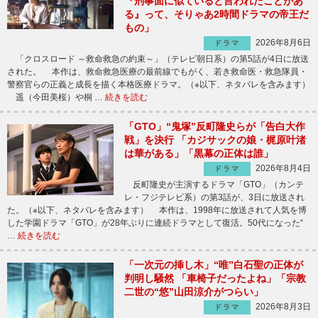
『刑事面に似ていると言われたことがあ
る』って、そりゃあ2時間ドラマの帝王だ
もの」
2026年8月6日
ドラマ
「クロスロード ～救命救急の約束～」（テレビ朝日系）の第5話が4日に放送
された。 本作は、救命救急医療の最前線でもがく、若き救命医・救急隊員・
警察官らの正義と成長を描く本格医療ドラマ。（※以下、ネタバレを含みます）
遥（今田美桜）や桐 …
続きを読む
「GTO」“鬼塚”反町隆史らが「告白大作
戦」を決行 「カジサックの娘・梶原叶渚
は華がある」「黒幕の正体は誰」
2026年8月4日
ドラマ
反町隆史が主演するドラマ「GTO」（カンテ
レ・フジテレビ系）の第3話が、3日に放送され
た。（※以下、ネタバレを含みます） 本作は、1998年に放送されて人気を博
した学園ドラマ「GTO」が28年ぶりに連続ドラマとして復活。50代になった“
…
続きを読む
「一次元の挿し木」“唯”白石聖の正体が
判明し騒然 「車椅子だったよね」「宗教
二世の“悠”山田涼介がつらい」
2026年8月3日
ドラマ