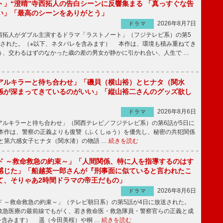
ト」“澄晴”寺西拓人の告白シーンに反響集まる 「真っすぐな告
い」「最高のシーンをありがとう」
2026年8月7日
ドラマ
拓人がダブル主演するドラマ「ラストノート」（フジテレビ系）の第5
送された。（※以下、ネタバレを含みます） 本作は、環境も積み重ねてき
う、交わるはずのなかった歳の差の男女が静かに引かれ合い、人生で …
アルキラーと待ち合わせ」「磯貝（横山裕）とヒナタ（関水
係が深まってきているのがいい」「縦山裕二さんのグッズ欲し
2026年8月6日
ドラマ
ルキラーと待ち合わせ」（関西テレビ／フジテレビ系）の第6話が5日に
本作は、警察の正義よりも復讐（ふくしゅう）を優先し、秘密の共犯関係
と第六感女子ヒナタ（関水渚）の物語 …
続きを読む
ド ～救命救急の約束～」「人間関係、特に人を指導するのはす
感じた」「船越英一郎さんが『刑事面に似ていると言われたこ
て、そりゃあ2時間ドラマの帝王だもの」
2026年8月6日
ドラマ
 ～救命救急の約束～」（テレビ朝日系）の第5話が4日に放送された。
急医療の最前線でもがく、若き救命医・救急隊員・警察官らの正義と成
を含みます） 遥（今田美桜）や桐 …
続きを読む