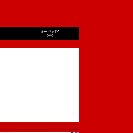
オーヴォ
OVO