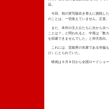
品。
今回、初の実写版吹き替えに挑戦した
のことは、一切覚えていません。正直
また、本作の主人公たちに次から次へ
ことは？」と問われると、中尾は「数
を回避できませんでした」と仰天告白
これには、芸能界の先輩である寺脇も
け）にとられていた。
映画は９月８日から全国ロードショ