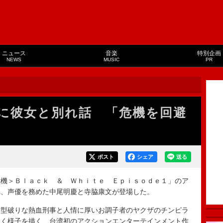
ニュース
音楽
特別企画
NEWS
MUSIC
PR
に彼女と別れ話 「危機を回避
ポスト
シェア
送る
機＞Ｂｌａｃｋ ＆ Ｗｈｉｔｅ Ｅｐｉｓｏｄｅ１」のア
れ、声優を務めた中尾明慶と寺脇康文が登場した。
型破りな熱血刑事と人情に厚いお調子者のヤクザのチンピラ
いく様子を描く、台湾初のアクションエンターテインメント作