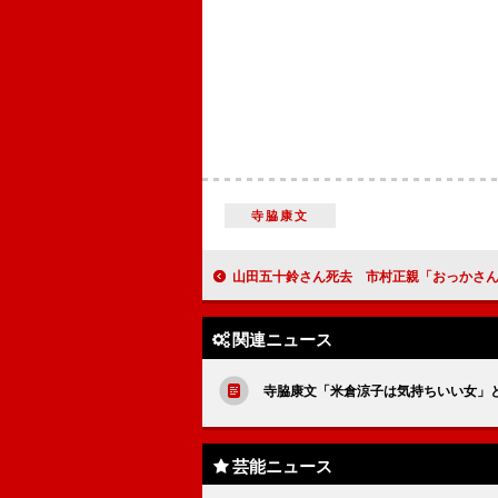
寺脇康文
山田五十鈴さん死去 市村正親「おっかさん、安
関連ニュース
寺脇康文「米倉涼子は気持ちいい女」
芸能ニュース