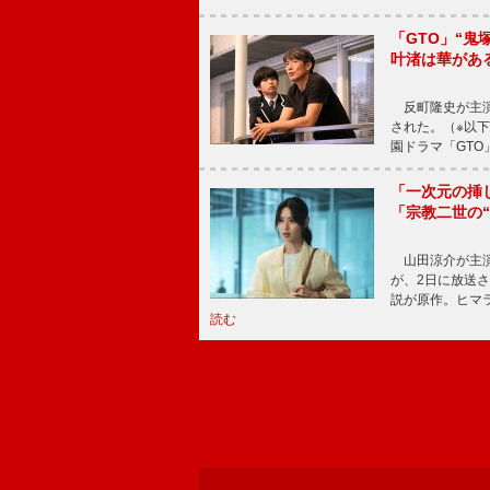
「GTO」“
叶渚は華があ
反町隆史が主演
された。（※以
園ドラマ「GTO
「一次元の挿
「宗教二世の
山田涼介が主演
が、2日に放送
説が原作。ヒマラ
読む