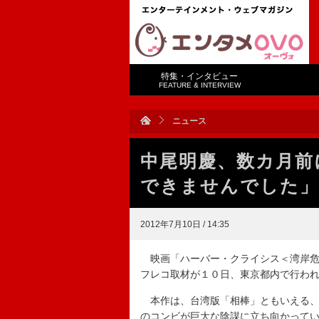
特集・インタビュー
FEATURE & INTERVIEW
ニュース
中尾明慶、数カ月前
できませんでした」
2012年7月10日 / 14:35
映画「ハーバー・クライシス＜湾岸危
フレコ取材が１０日、東京都内で行わ
本作は、台湾版「相棒」ともいえる、
のコンビが巨大な陰謀に立ち向かって