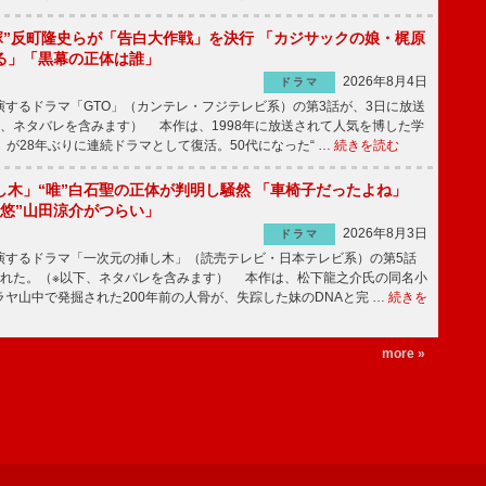
鬼塚”反町隆史らが「告白大作戦」を決行 「カジサックの娘・梶原
る」「黒幕の正体は誰」
2026年8月4日
ドラマ
するドラマ「GTO」（カンテレ・フジテレビ系）の第3話が、3日に放送
下、ネタバレを含みます） 本作は、1998年に放送されて人気を博した学
」が28年ぶりに連続ドラマとして復活。50代になった“ …
続きを読む
し木」“唯”白石聖の正体が判明し騒然 「車椅子だったよね」
“悠”山田涼介がつらい」
2026年8月3日
ドラマ
するドラマ「一次元の挿し木」（読売テレビ・日本テレビ系）の第5話
された。（※以下、ネタバレを含みます） 本作は、松下龍之介氏の同名小
ヤ山中で発掘された200年前の人骨が、失踪した妹のDNAと完 …
続きを
more »