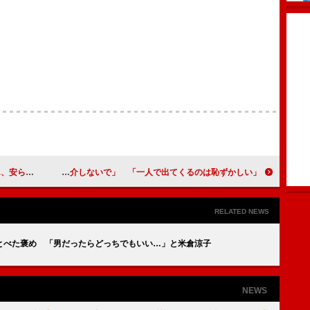
らかに」
雨上がり宮迫「“最強芸人”と紹介しないで」 「一人で出てくるのは恥ずかしい」
RELATED NEWS
とべた褒め 「男だったらどっちでもいい…」と米倉涼子
NEWS