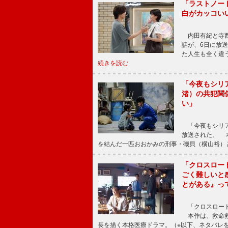
「ラストノー
白がカッコい
内田有紀と寺西
話が、6日に放
た人生も全く違
続きを読む
「今夜もシリ
渚）の共犯関
い」
「今夜もシリア
放送された。 
を結んだ一匹おおかみの刑事・磯貝（横山裕）
「クロスロー
ごく難しいと
とがある』っ
「クロスロード
本作は、救命救
長を描く本格医療ドラマ。（※以下、ネタバレ