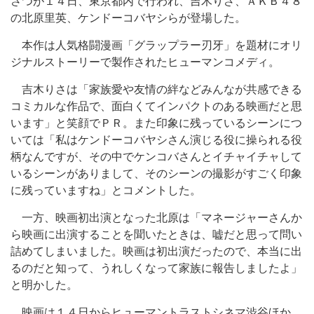
さつが１４日、東京都内で行われ、吉木りさ、ＡＫＢ４８
の北原里英、ケンドーコバヤシらが登場した。
本作は人気格闘漫画「グラップラー刃牙」を題材にオリ
ジナルストーリーで製作されたヒューマンコメディ。
吉木りさは「家族愛や友情の絆などみんなが共感できる
コミカルな作品で、面白くてインパクトのある映画だと思
います」と笑顔でＰＲ。また印象に残っているシーンにつ
いては「私はケンドーコバヤシさん演じる役に操られる役
柄なんですが、その中でケンコバさんとイチャイチャして
いるシーンがありまして、そのシーンの撮影がすごく印象
に残っていますね」とコメントした。
一方、映画初出演となった北原は「マネージャーさんか
ら映画に出演することを聞いたときは、嘘だと思って問い
詰めてしまいました。映画は初出演だったので、本当に出
るのだと知って、うれしくなって家族に報告しましたよ」
と明かした。
映画は１４日からヒューマントラストシネマ渋谷ほか、