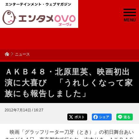
MENU
ニュース
ＡＫＢ４８・北原里英、映画初出
演に大喜び 「うれしくなって家
族にも報告しました」
2012年7月14日 / 16:27
ポスト
シェア
送る
映画「グラッフリーター刀牙（とき）」の初日舞台あい