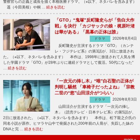
警察官らの正義と成長を描く本格医療ドラマ。（※以下、ネタバレを含みます）
遥（今田美桜）や桐 …
続きを読む
「GTO」“鬼塚”反町隆史らが「告白大作
戦」を決行 「カジサックの娘・梶原叶渚
は華がある」「黒幕の正体は誰」
2026年8月4日
ドラマ
反町隆史が主演するドラマ「GTO」（カンテ
レ・フジテレビ系）の第3話が、3日に放送され
た。（※以下、ネタバレを含みます） 本作は、1998年に放送されて人気を博
した学園ドラマ「GTO」が28年ぶりに連続ドラマとして復活。50代になった“
…
続きを読む
「一次元の挿し木」“唯”白石聖の正体が
判明し騒然 「車椅子だったよね」「宗教
二世の“悠”山田涼介がつらい」
2026年8月3日
ドラマ
山田涼介が主演するドラマ「一次元の挿し
木」（読売テレビ・日本テレビ系）の第5話が、
2日に放送された。（※以下、ネタバレを含みます） 本作は、松下龍之介氏の
同名小説が原作。ヒマラヤ山中で発掘された200年前の人骨が、失踪した妹の
DNAと完 …
続きを読む
more »