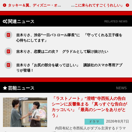
タッキー＆翼、ディズニー・オン・アイスにサプライズ登場！ 今井翼「今年、初めて彼が僕の家に来た」
沢尻エリカが、金髪のショートカットで仕事復帰 「超緊張してる。ここに来られてすごくうれしい」
関連ニュース
RELATED NEWS
吉木りさ、渋谷“一日パトロール隊長”に 「守ってくれる王子様を
心待ちにしてます」
吉木りさ、恋愛は二の次？ グラドルとして駆け抜けたい
吉木りさ「お尻の部分を破ってほしい」 講談社のスマホ専用アプ
リが登場！
芸能ニュース
NEWS
「ラストノート」“澄晴”寺西拓人の告白
シーンに反響集まる 「真っすぐな告白が
カッコいい」「最高のシーンをありがと
う」
2026年8月7日
ドラマ
内田有紀と寺西拓人がダブル主演するドラマ