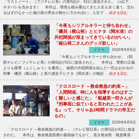
「ラストノート」（フジテレビ系）の第5話が、6日に放送された。（※以下、
ネタバレを含みます） 本作は、環境も積み重ねてきた人生も全く違う、交わ
るはずのなかった歳の差の男女が静かに引かれ合い、人生で …
続きを読む
「今夜もシリアルキラーと待ち合わせ」
「磯貝（横山裕）とヒナタ（関水渚）の
共犯関係が深まってきているのがいい」
「縦山裕二さんのグッズ欲しい」
2026年8月6日
ドラマ
「今夜もシリアルキラーと待ち合わせ」（関
西テレビ／フジテレビ系）の第6話が5日に放送された。 本作は、警察の正義
よりも復讐（ふくしゅう）を優先し、秘密の共犯関係を結んだ一匹おおかみの
刑事・磯貝（横山裕）と第六感女子ヒナタ（関水渚）の物語 …
続きを読む
「クロスロード ～救命救急の約束～」
「人間関係、特に人を指導するのはすご
く難しいと感じた」「船越英一郎さんが
『刑事面に似ていると言われたことがあ
る』って、そりゃあ2時間ドラマの帝王だ
もの」
2026年8月6日
ドラマ
「クロスロード ～救命救急の約束～」（テレビ朝日系）の第5話が4日に放送
された。 本作は、救命救急医療の最前線でもがく、若き救命医・救急隊員・