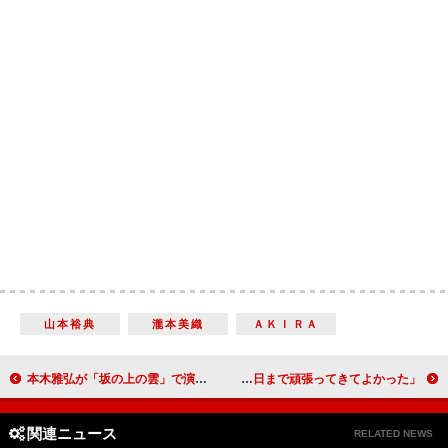
山本裕典
瀧本美織
ＡＫＩＲＡ
本木雅弘が「坂の上の雲」で演技賞を受賞 「阿部さんはローマ人に変身しているとか…」
香取慎吾、広末の手作り弁当に大喜び 「今日まで頑張ってきてよかった」
関連ニュース
RELATED NEWS