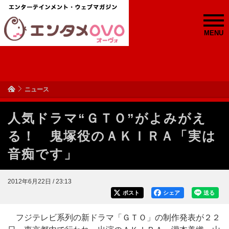
MENU
ニュース
人気ドラマ“ＧＴＯ”がよみがえ
る！ 鬼塚役のＡＫＩＲＡ「実は
音痴です」
2012年6月22日 / 23:13
ポスト
シェア
送る
フジテレビ系列の新ドラマ「ＧＴＯ」の制作発表が２２