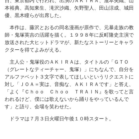
日、東京都内で行われ、出演のＡＫＩＲＡ、瀧本美織、山
本裕典、高知東生、滝沢沙織、矢野聖人、田山涼成、城田
優、黒木瞳らが出席した。
本作は、藤沢とおるの同名漫画が原作で、元暴走族の教
師・鬼塚英吉の活躍を描く。１９９８年に反町隆史主演で
放送された大ヒットドラマが、新たなストーリーとキャラ
クターを得てよみがえる。
主人公・鬼塚役のＡＫＩＲＡは、タイトルの「ＧＴＯ
（グレートなティーチャー、鬼塚）」にちなんで、自分を
アルファベット３文字で表してほしいというリクエストに
対し「ＪＯＡ＝実は、音痴な、ＡＫＩＲＡです」と答え、
「よく『Ｃｈｏｏ Ｃｈｏｏ ＴＲＡＩＮ』を歌ってと言
われるけど、僕には歌えないから踊りをやっているんで
す」と語り、会場を笑わせた。
ドラマは７月３日火曜日午後１０時スタート。