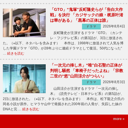
「GTO」“鬼塚”反町隆史らが「告白大作
戦」を決行 「カジサックの娘・梶原叶渚
は華がある」「黒幕の正体は誰」
2026年8月4日
ドラマ
反町隆史が主演するドラマ「GTO」（カンテ
レ・フジテレビ系）の第3話が、3日に放送され
た。（※以下、ネタバレを含みます） 本作は、1998年に放送されて人気を博
した学園ドラマ「GTO」が28年ぶりに連続ドラマとして復活。50代になった“
…
続きを読む
「一次元の挿し木」“唯”白石聖の正体が
判明し騒然 「車椅子だったよね」「宗教
二世の“悠”山田涼介がつらい」
2026年8月3日
ドラマ
山田涼介が主演するドラマ「一次元の挿し
木」（読売テレビ・日本テレビ系）の第5話が、
2日に放送された。（※以下、ネタバレを含みます） 本作は、松下龍之介氏の
同名小説が原作。ヒマラヤ山中で発掘された200年前の人骨が、失踪した妹の
DNAと完 …
続きを読む
more »