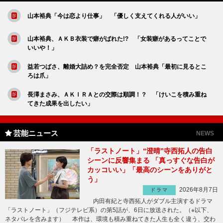
山本裕典「今は恋より仕事」 「優しく支えてくれる人がいい」
山本裕典、ＡＫＢ衣装で癖がばれた!? 「女装癖があるってことで
いいや！」
益若つばさ、離婚大詰め？を完全否定 山本裕典「最初に見るとこ
ろは爪」
長澤まさみ、ＡＫＩＲＡとの交際は順調！？ 「けいこを積み重ね
てきた成果を出したい」
芸能ニュース
NEWS
「ラストノート」“澄晴”寺西拓人の告白
シーンに反響集まる 「真っすぐな告白が
カッコいい」「最高のシーンをありがと
う」
2026年8月7日
ドラマ
内田有紀と寺西拓人がダブル主演するドラマ
「ラストノート」（フジテレビ系）の第5話が、6日に放送された。（※以下、
ネタバレを含みます） 本作は、環境も積み重ねてきた人生も全く違う、交わ