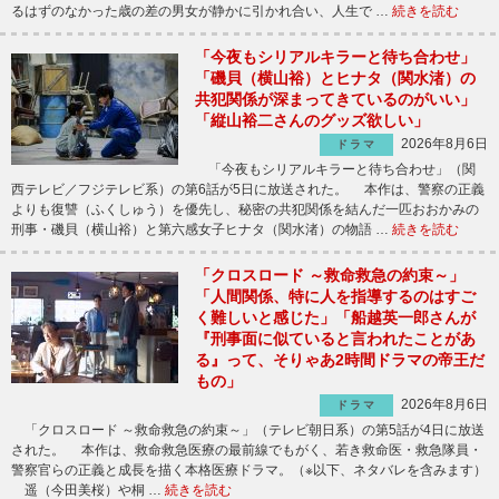
るはずのなかった歳の差の男女が静かに引かれ合い、人生で …
続きを読む
「今夜もシリアルキラーと待ち合わせ」
「磯貝（横山裕）とヒナタ（関水渚）の
共犯関係が深まってきているのがいい」
「縦山裕二さんのグッズ欲しい」
2026年8月6日
ドラマ
「今夜もシリアルキラーと待ち合わせ」（関
西テレビ／フジテレビ系）の第6話が5日に放送された。 本作は、警察の正義
よりも復讐（ふくしゅう）を優先し、秘密の共犯関係を結んだ一匹おおかみの
刑事・磯貝（横山裕）と第六感女子ヒナタ（関水渚）の物語 …
続きを読む
「クロスロード ～救命救急の約束～」
「人間関係、特に人を指導するのはすご
く難しいと感じた」「船越英一郎さんが
『刑事面に似ていると言われたことがあ
る』って、そりゃあ2時間ドラマの帝王だ
もの」
2026年8月6日
ドラマ
「クロスロード ～救命救急の約束～」（テレビ朝日系）の第5話が4日に放送
された。 本作は、救命救急医療の最前線でもがく、若き救命医・救急隊員・
警察官らの正義と成長を描く本格医療ドラマ。（※以下、ネタバレを含みます）
遥（今田美桜）や桐 …
続きを読む