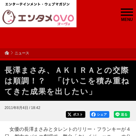
MENU
ニュース
長澤まさみ、ＡＫＩＲＡとの交際
は順調！？ 「けいこを積み重ね
てきた成果を出したい」
2011年8月4日 / 18:42
ポスト
シェア
送る
女優の長澤まさみとタレントのリリー・フランキーが４