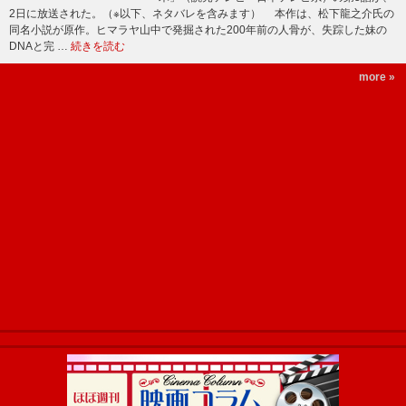
2日に放送された。（※以下、ネタバレを含みます） 本作は、松下龍之介氏の
同名小説が原作。ヒマラヤ山中で発掘された200年前の人骨が、失踪した妹の
DNAと完 …
続きを読む
more »