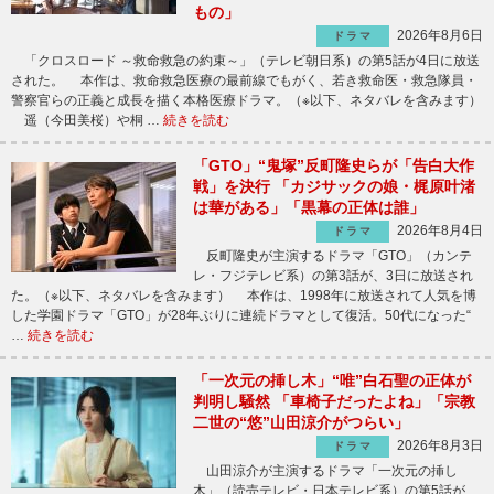
もの」
2026年8月6日
ドラマ
「クロスロード ～救命救急の約束～」（テレビ朝日系）の第5話が4日に放送
された。 本作は、救命救急医療の最前線でもがく、若き救命医・救急隊員・
警察官らの正義と成長を描く本格医療ドラマ。（※以下、ネタバレを含みます）
遥（今田美桜）や桐 …
続きを読む
「GTO」“鬼塚”反町隆史らが「告白大作
戦」を決行 「カジサックの娘・梶原叶渚
は華がある」「黒幕の正体は誰」
2026年8月4日
ドラマ
反町隆史が主演するドラマ「GTO」（カンテ
レ・フジテレビ系）の第3話が、3日に放送され
た。（※以下、ネタバレを含みます） 本作は、1998年に放送されて人気を博
した学園ドラマ「GTO」が28年ぶりに連続ドラマとして復活。50代になった“
…
続きを読む
「一次元の挿し木」“唯”白石聖の正体が
判明し騒然 「車椅子だったよね」「宗教
二世の“悠”山田涼介がつらい」
2026年8月3日
ドラマ
山田涼介が主演するドラマ「一次元の挿し
木」（読売テレビ・日本テレビ系）の第5話が、