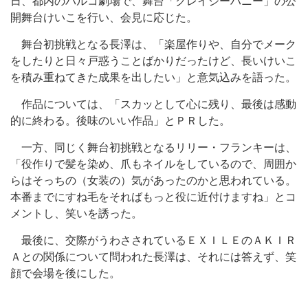
日、都内のパルコ劇場で、舞台「クレイジーハニー」の公
開舞台けいこを行い、会見に応じた。
舞台初挑戦となる長澤は、「楽屋作りや、自分でメーク
をしたりと日々戸惑うことばかりだったけど、長いけいこ
を積み重ねてきた成果を出したい」と意気込みを語った。
作品については、「スカッとして心に残り、最後は感動
的に終わる。後味のいい作品」とＰＲした。
一方、同じく舞台初挑戦となるリリー・フランキーは、
「役作りで髪を染め、爪もネイルをしているので、周囲か
らはそっちの（女装の）気があったのかと思われている。
本番までにすね毛をそればもっと役に近付けますね」とコ
メントし、笑いを誘った。
最後に、交際がうわさされているＥＸＩＬＥのＡＫＩＲ
Ａとの関係について問われた長澤は、それには答えず、笑
顔で会場を後にした。