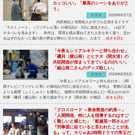
カッコいい」「最高のシーンをありがと
う」
2026年8月7日
ドラマ
内田有紀と寺西拓人がダブル主演するドラマ
「ラストノート」（フジテレビ系）の第5話が、6日に放送された。（※以下、
ネタバレを含みます） 本作は、環境も積み重ねてきた人生も全く違う、交わ
るはずのなかった歳の差の男女が静かに引かれ合い、人生で …
続きを読む
「今夜もシリアルキラーと待ち合わせ」
「磯貝（横山裕）とヒナタ（関水渚）の
共犯関係が深まってきているのがいい」
「縦山裕二さんのグッズ欲しい」
2026年8月6日
ドラマ
「今夜もシリアルキラーと待ち合わせ」（関
西テレビ／フジテレビ系）の第6話が5日に放送された。 本作は、警察の正義
よりも復讐（ふくしゅう）を優先し、秘密の共犯関係を結んだ一匹おおかみの
刑事・磯貝（横山裕）と第六感女子ヒナタ（関水渚）の物語 …
続きを読む
「クロスロード ～救命救急の約束～」
「人間関係、特に人を指導するのはすご
く難しいと感じた」「船越英一郎さんが
『刑事面に似ていると言われたことがあ
る』って、そりゃあ2時間ドラマの帝王だ