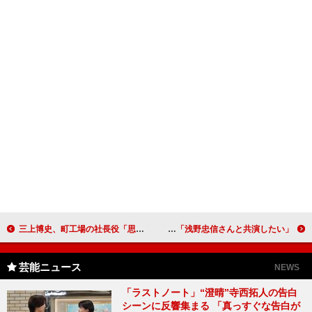
三上博史、町工場の社長役「思いっきり演じた」 寺島しのぶ、渡部篤郎と連続ドラマＷ「下町ロケット」
イ・ジュンヒョク、「恋愛したいけど時間がない」 「浅野忠信さんと共演したい」
芸能ニュース
NEWS
「ラストノート」“澄晴”寺西拓人の告白
シーンに反響集まる 「真っすぐな告白が