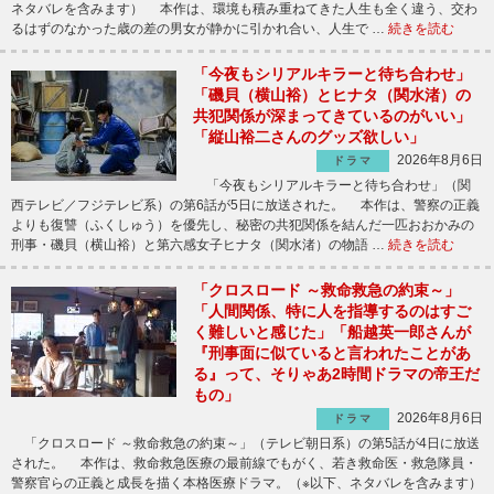
ネタバレを含みます） 本作は、環境も積み重ねてきた人生も全く違う、交わ
るはずのなかった歳の差の男女が静かに引かれ合い、人生で …
続きを読む
「今夜もシリアルキラーと待ち合わせ」
「磯貝（横山裕）とヒナタ（関水渚）の
共犯関係が深まってきているのがいい」
「縦山裕二さんのグッズ欲しい」
2026年8月6日
ドラマ
「今夜もシリアルキラーと待ち合わせ」（関
西テレビ／フジテレビ系）の第6話が5日に放送された。 本作は、警察の正義
よりも復讐（ふくしゅう）を優先し、秘密の共犯関係を結んだ一匹おおかみの
刑事・磯貝（横山裕）と第六感女子ヒナタ（関水渚）の物語 …
続きを読む
「クロスロード ～救命救急の約束～」
「人間関係、特に人を指導するのはすご
く難しいと感じた」「船越英一郎さんが
『刑事面に似ていると言われたことがあ
る』って、そりゃあ2時間ドラマの帝王だ
もの」
2026年8月6日
ドラマ
「クロスロード ～救命救急の約束～」（テレビ朝日系）の第5話が4日に放送
された。 本作は、救命救急医療の最前線でもがく、若き救命医・救急隊員・
警察官らの正義と成長を描く本格医療ドラマ。（※以下、ネタバレを含みます）