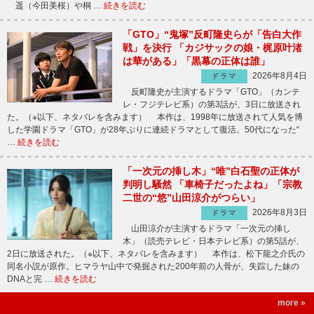
遥（今田美桜）や桐 …
続きを読む
「GTO」“鬼塚”反町隆史らが「告白大作
戦」を決行 「カジサックの娘・梶原叶渚
は華がある」「黒幕の正体は誰」
2026年8月4日
ドラマ
反町隆史が主演するドラマ「GTO」（カンテ
レ・フジテレビ系）の第3話が、3日に放送され
た。（※以下、ネタバレを含みます） 本作は、1998年に放送されて人気を博
した学園ドラマ「GTO」が28年ぶりに連続ドラマとして復活。50代になった“
…
続きを読む
「一次元の挿し木」“唯”白石聖の正体が
判明し騒然 「車椅子だったよね」「宗教
二世の“悠”山田涼介がつらい」
2026年8月3日
ドラマ
山田涼介が主演するドラマ「一次元の挿し
木」（読売テレビ・日本テレビ系）の第5話が、
2日に放送された。（※以下、ネタバレを含みます） 本作は、松下龍之介氏の
同名小説が原作。ヒマラヤ山中で発掘された200年前の人骨が、失踪した妹の
DNAと完 …
続きを読む
more »