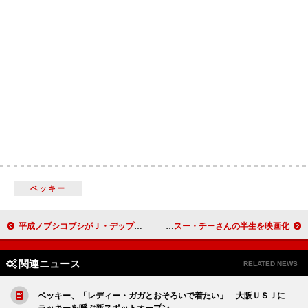
ベッキー
平成ノブシコブシがＪ・デップ度を競う 吉村崇「プロフィールに日本のＪ・デップと書ける」
ミシェル・ヨー「愛だけで作った映画」 アウン・サン・スー・チーさんの半生を映画化
関連ニュース
RELATED NEWS
ベッキー、「レディー・ガガとおそろいで着たい」 大阪ＵＳＪに
ラッキーを呼ぶ新スポットオープン