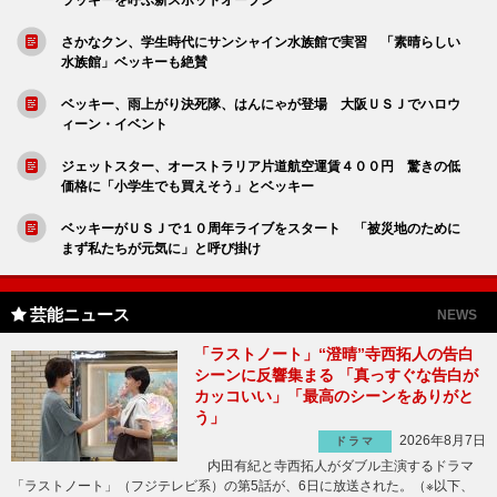
さかなクン、学生時代にサンシャイン水族館で実習 「素晴らしい
水族館」ベッキーも絶賛
ベッキー、雨上がり決死隊、はんにゃが登場 大阪ＵＳＪでハロウ
ィーン・イベント
ジェットスター、オーストラリア片道航空運賃４００円 驚きの低
価格に「小学生でも買えそう」とベッキー
ベッキーがＵＳＪで１０周年ライブをスタート 「被災地のために
まず私たちが元気に」と呼び掛け
芸能ニュース
NEWS
「ラストノート」“澄晴”寺西拓人の告白
シーンに反響集まる 「真っすぐな告白が
カッコいい」「最高のシーンをありがと
う」
2026年8月7日
ドラマ
内田有紀と寺西拓人がダブル主演するドラマ
「ラストノート」（フジテレビ系）の第5話が、6日に放送された。（※以下、