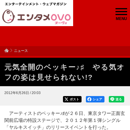
MENU
ニュース
元気全開のベッキー♪♯ やる気オ
フの姿は見せられない!?
2012年6月26日 / 20:03
ポスト
シェア
送る
アーティストのベッキー♪♯が２６日、東京タワー正面玄
関前広場の特設ステージで、２０１２年第１弾シングル
「ヤルキスイッチ」のリリースイベントを行った。