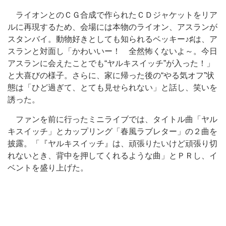
ライオンとのＣＧ合成で作られたＣＤジャケットをリア
ルに再現するため、会場には本物のライオン、アスランが
スタンバイ。動物好きとしても知られるベッキー♪♯は、ア
スランと対面し「かわいいー！ 全然怖くないよ～。今日
アスランに会えたことでも“ヤルキスイッチ”が入った！」
と大喜びの様子。さらに、家に帰った後の“やる気オフ”状
態は「ひど過ぎて、とても見せられない」と話し、笑いを
誘った。
ファンを前に行ったミニライブでは、タイトル曲「ヤル
キスイッチ」とカップリング「春風ラブレター」の２曲を
披露。「『ヤルキスイッチ』は、頑張りたいけど頑張り切
れないとき、背中を押してくれるような曲」とＰＲし、イ
ベントを盛り上げた。