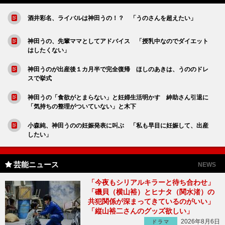
酒井彩名、ライバルは神田うの！？ 「うのさんを超えたい」
神田うの、先輩ママとしてアドバイス 「授乳中なのでダイエット
はしたくない」
神田うのが出産後１カ月半で完全復帰 ほしのあきは、うののドレ
スで挙式
神田うの「食欲がとまらない」と妊婦生活明かす 紳助さん引退に
「気持ちの整理がついていない」と木下
小森純、神田うのの妊娠発表に叫ぶ 「私も早目に妊娠して、出産
したい」
芸能ニュース
NEWS
「今夜もシリアルキラーと待ち合わせ」
「磯貝（横山裕）とヒナタ（関水渚）の
共犯関係が深まってきているのがいい」
「縦山裕二さんのグッズ欲しい」
2026年8月6日
ドラマ