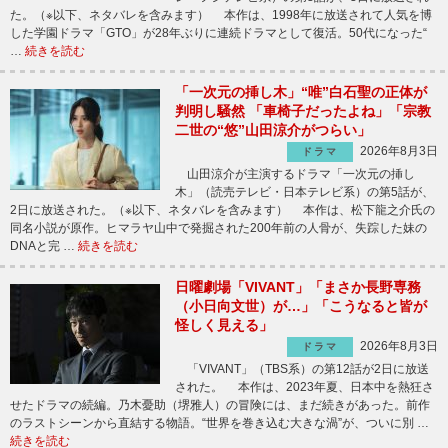
た。（※以下、ネタバレを含みます） 本作は、1998年に放送されて人気を博
した学園ドラマ「GTO」が28年ぶりに連続ドラマとして復活。50代になった“
…
続きを読む
「一次元の挿し木」“唯”白石聖の正体が
判明し騒然 「車椅子だったよね」「宗教
二世の“悠”山田涼介がつらい」
2026年8月3日
ドラマ
山田涼介が主演するドラマ「一次元の挿し
木」（読売テレビ・日本テレビ系）の第5話が、
2日に放送された。（※以下、ネタバレを含みます） 本作は、松下龍之介氏の
同名小説が原作。ヒマラヤ山中で発掘された200年前の人骨が、失踪した妹の
DNAと完 …
続きを読む
日曜劇場「VIVANT」「まさか長野専務
（小日向文世）が…」「こうなると皆が
怪しく見える」
2026年8月3日
ドラマ
「VIVANT」（TBS系）の第12話が2日に放送
された。 本作は、2023年夏、日本中を熱狂さ
せたドラマの続編。乃木憂助（堺雅人）の冒険には、まだ続きがあった。前作
のラストシーンから直結する物語。“世界を巻き込む大きな渦”が、ついに別 …
続きを読む