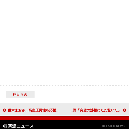
神田うの
優木まおみ、高血圧男性を応援 「私は血圧低過ぎて…」と苦笑い
「突然の訃報にただ驚いた」と織田裕二 「微熱が続く中の撮影続行を叱った」と小野
関連ニュース
RELATED NEWS