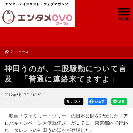
MENU
ニュース
神田うのが、二股騒動について言
及 「普通に連絡来てますよ」
2012年5月17日 / 18:50
ポスト
シェア
送る
映画「ファミリー・ツリー」の日本公開を記念した「ア
ロハキャンペーン大使就任式」が１７日、東京都内で行わ
れ、タレントの神田うのほかが登場した。