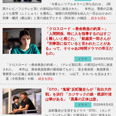
「今夜もシリアルキラーと待ち合わせ」（関
西テレビ／フジテレビ系）の第6話が5日に放送された。 本作は、警察の正義
よりも復讐（ふくしゅう）を優先し、秘密の共犯関係を結んだ一匹おおかみの
刑事・磯貝（横山裕）と第六感女子ヒナタ（関水渚）の物語 …
続きを読む
「クロスロード ～救命救急の約束～」
「人間関係、特に人を指導するのはすご
く難しいと感じた」「船越英一郎さんが
『刑事面に似ていると言われたことがあ
る』って、そりゃあ2時間ドラマの帝王だ
もの」
2026年8月6日
ドラマ
「クロスロード ～救命救急の約束～」（テレビ朝日系）の第5話が4日に放送
された。 本作は、救命救急医療の最前線でもがく、若き救命医・救急隊員・
警察官らの正義と成長を描く本格医療ドラマ。（※以下、ネタバレを含みます）
遥（今田美桜）や桐 …
続きを読む
「GTO」“鬼塚”反町隆史らが「告白大作
戦」を決行 「カジサックの娘・梶原叶渚
は華がある」「黒幕の正体は誰」
2026年8月4日
ドラマ
反町隆史が主演するドラマ「GTO」（カンテ
レ・フジテレビ系）の第3話が、3日に放送され