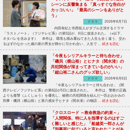
シーンに反響集まる 「真っすぐな告白が
カッコいい」「最高のシーンをありがと
う」
2026年8月7日
ドラマ
内田有紀と寺西拓人がダブル主演するドラマ
「ラストノート」（フジテレビ系）の第5話が、6日に放送された。（※以下、
ネタバレを含みます） 本作は、環境も積み重ねてきた人生も全く違う、交わ
るはずのなかった歳の差の男女が静かに引かれ合い、人生で …
続きを読む
「今夜もシリアルキラーと待ち合わせ」
「磯貝（横山裕）とヒナタ（関水渚）の
共犯関係が深まってきているのがいい」
「縦山裕二さんのグッズ欲しい」
2026年8月6日
ドラマ
「今夜もシリアルキラーと待ち合わせ」（関
西テレビ／フジテレビ系）の第6話が5日に放送された。 本作は、警察の正義
よりも復讐（ふくしゅう）を優先し、秘密の共犯関係を結んだ一匹おおかみの
刑事・磯貝（横山裕）と第六感女子ヒナタ（関水渚）の物語 …
続きを読む
「クロスロード ～救命救急の約束～」
「人間関係、特に人を指導するのはすご
く難しいと感じた」「船越英一郎さんが
『刑事面に似ていると言われたことがあ