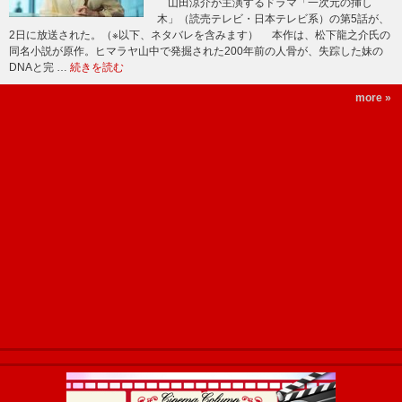
山田涼介が主演するドラマ「一次元の挿し
木」（読売テレビ・日本テレビ系）の第5話が、
2日に放送された。（※以下、ネタバレを含みます） 本作は、松下龍之介氏の
同名小説が原作。ヒマラヤ山中で発掘された200年前の人骨が、失踪した妹の
DNAと完 …
続きを読む
more »