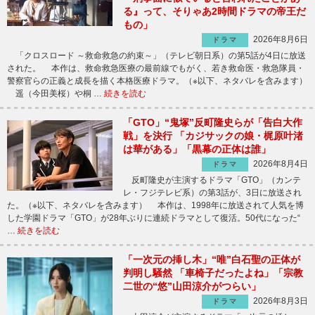
る』って、そりゃあ2時間ドラマの帝王だ
もの」
2026年8月6日
ドラマ
「クロスロード ～救命救急の約束～」（テレビ朝日系）の第5話が4日に放送
された。 本作は、救命救急医療の最前線でもがく、若き救命医・救急隊員・
警察官らの正義と成長を描く本格医療ドラマ。（※以下、ネタバレを含みます）
遥（今田美桜）や桐 …
続きを読む
「GTO」“鬼塚”反町隆史らが「告白大作
戦」を決行 「カジサックの娘・梶原叶渚
は華がある」「黒幕の正体は誰」
2026年8月4日
ドラマ
反町隆史が主演するドラマ「GTO」（カンテ
レ・フジテレビ系）の第3話が、3日に放送され
た。（※以下、ネタバレを含みます） 本作は、1998年に放送されて人気を博
した学園ドラマ「GTO」が28年ぶりに連続ドラマとして復活。50代になった“
…
続きを読む
「一次元の挿し木」“唯”白石聖の正体が
判明し騒然 「車椅子だったよね」「宗教
二世の“悠”山田涼介がつらい」
2026年8月3日
ドラマ