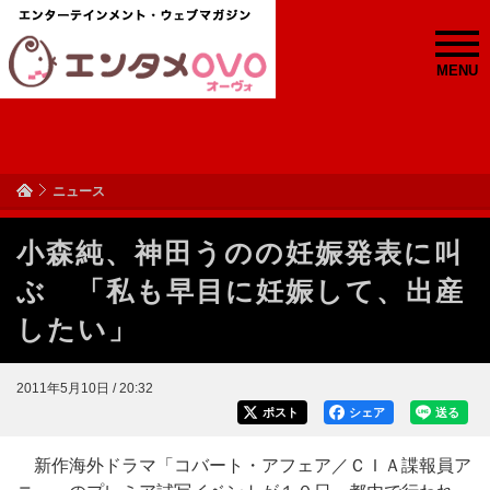
MENU
ニュース
小森純、神田うのの妊娠発表に叫
ぶ 「私も早目に妊娠して、出産
したい」
2011年5月10日 / 20:32
ポスト
シェア
送る
新作海外ドラマ「コバート・アフェア／ＣＩＡ諜報員ア