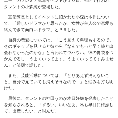
ニー」のプレミア試写イベントが１０日、都内で行われ、
タレントの小森純が登場した。
宣伝隊長としてイベントに招かれた小森は本作につい
て、「難しいドラマかと思ったが、女性が主人公で恋愛も
絡んできて面白いドラマ」とＰＲした。
自身の恋愛については、「こう見えて料理もするので、
そのギャップを見せると彼から『なんでもっと早く純と出
会わなかったのかな』と言われてウハウハ。彼の胃袋をつ
かんでるし、うまくいってます。うまくいっててすみませ
ん」と笑顔で話した。
また、芸能活動については、「とりあえず消えないこ
と。自分で見ていても消えそうなので…」と悩みを打ち明
けた。
最後に、タレントの神田うのが本日妊娠を発表したこと
を知らされると、「ずるい。いいなあ。私も早目に妊娠し
て、出産したい」と叫んだ。