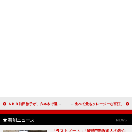
ＡＫＢ前田敦子が、六本木で選手宣誓 「お芝居になると女優の顔になる」
荒井萌が舞台あいさつ中、恐怖で号泣 仲村みう、「過去と比べて最もクレージーな富江」
芸能ニュース
NEWS
「ラストノート」“澄晴”寺西拓人の告白