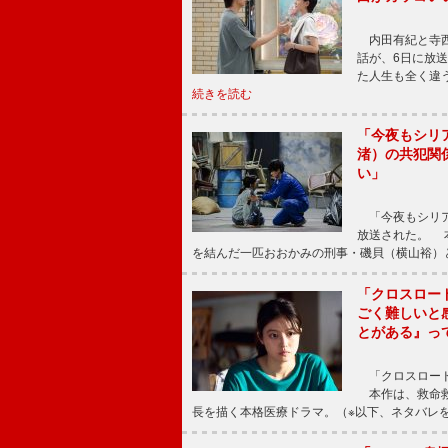
内田有紀と寺西
話が、6日に放
た人生も全く違
続きを読む
「今夜もシリ
渚）の共犯関
い」
「今夜もシリア
放送された。 
を結んだ一匹おおかみの刑事・磯貝（横山裕）
「クロスロー
ごく難しいと
とがある』っ
「クロスロード
本作は、救命救
長を描く本格医療ドラマ。（※以下、ネタバレ