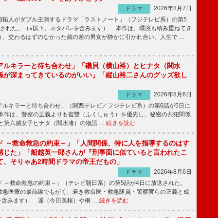
2026年8月7日
ドラマ
拓人がダブル主演するドラマ「ラストノート」（フジテレビ系）の第5
送された。（※以下、ネタバレを含みます） 本作は、環境も積み重ねてき
う、交わるはずのなかった歳の差の男女が静かに引かれ合い、人生で …
アルキラーと待ち合わせ」「磯貝（横山裕）とヒナタ（関水
係が深まってきているのがいい」「縦山裕二さんのグッズ欲し
2026年8月6日
ドラマ
ルキラーと待ち合わせ」（関西テレビ／フジテレビ系）の第6話が5日に
本作は、警察の正義よりも復讐（ふくしゅう）を優先し、秘密の共犯関係
と第六感女子ヒナタ（関水渚）の物語 …
続きを読む
ド ～救命救急の約束～」「人間関係、特に人を指導するのはす
感じた」「船越英一郎さんが『刑事面に似ていると言われたこ
て、そりゃあ2時間ドラマの帝王だもの」
2026年8月6日
ドラマ
 ～救命救急の約束～」（テレビ朝日系）の第5話が4日に放送された。
急医療の最前線でもがく、若き救命医・救急隊員・警察官らの正義と成
を含みます） 遥（今田美桜）や桐 …
続きを読む