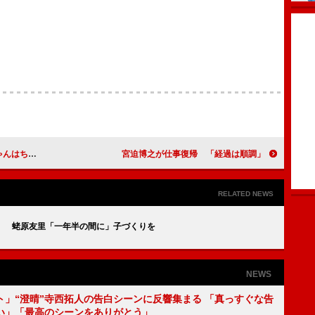
ちゃい…」
宮迫博之が仕事復帰 「経過は順調」
RELATED NEWS
」 蛯原友里「一年半の間に」子づくりを
NEWS
ト」“澄晴”寺西拓人の告白シーンに反響集まる 「真っすぐな告
い」「最高のシーンをありがとう」