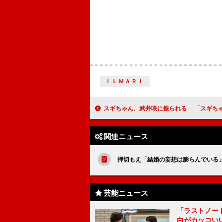
ＩＬＭＡＲＩ
スギちゃん、武井咲に振られる 「スギちゃんはちっ
関連ニュース
押切もえ「結婚の妄想は膨らんでいる
芸能ニュース
「ラストノー
白がカッコい