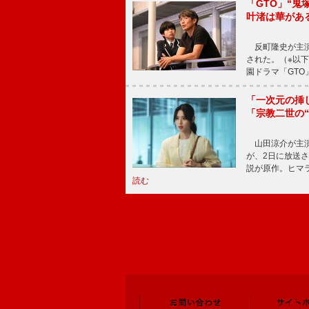
「GTO」“
叶渚は華があ
反町隆史が主演
された。（※以
園ドラマ「GTO
「一次元の挿
「宗教二世の
山田涼介が主演
が、2日に放送
説が原作。ヒマラ
読む