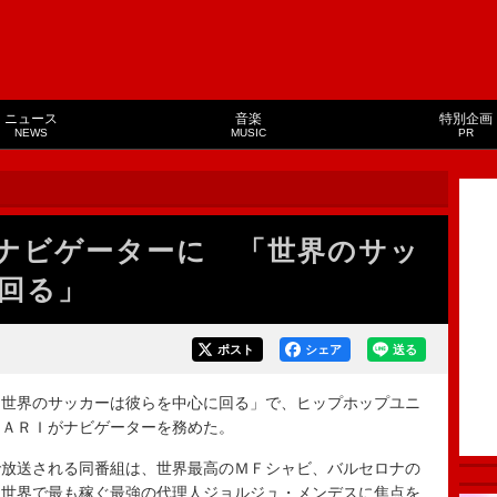
ニュース
音楽
特別企画
NEWS
MUSIC
PR
ナビゲーターに 「世界のサッ
回る」
ポスト
シェア
送る
世界のサッカーは彼らを中心に回る」で、ヒップホップユニ
ＭＡＲＩがナビゲーターを務めた。
放送される同番組は、世界最高のＭＦシャビ、バルセロナの
、世界で最も稼ぐ最強の代理人ジョルジュ・メンデスに焦点を