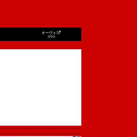
オーヴォ
OVO