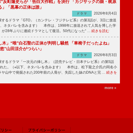
鬼塚”反町隆史らが「告白大作戦」を決行 「カジサックの娘・梶原
る」「黒幕の正体は誰」
2026年8月4日
ドラマ
するドラマ「GTO」（カンテレ・フジテレビ系）の第3話が、3日に放送
下、ネタバレを含みます） 本作は、1998年に放送されて人気を博した学
」が28年ぶりに連続ドラマとして復活。50代になった“ …
続きを読む
し木」“唯”白石聖の正体が判明し騒然 「車椅子だったよね」
“悠”山田涼介がつらい」
2026年8月3日
ドラマ
するドラマ「一次元の挿し木」（読売テレビ・日本テレビ系）の第5話
された。（※以下、ネタバレを含みます） 本作は、松下龍之介氏の同名小
ヤ山中で発掘された200年前の人骨が、失踪した妹のDNAと完 …
続きを
more »