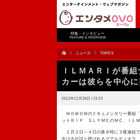
特集・インタビュー
FEATURE & INTERVIEW
ニュース
TOPICS
ＩＬＭＡＲＩが番組
カーは彼らを中心に
2012年12月28日 / 15:23
ＷＯＷＯＷのドキュメンタリー番組「
ットＲＩＰ ＳＬＹＭＥのＭＣ、ＩＬ
１月２日～４日の夜８時に３夜連続で
生ける伝説と呼ばれるグアルディオラ