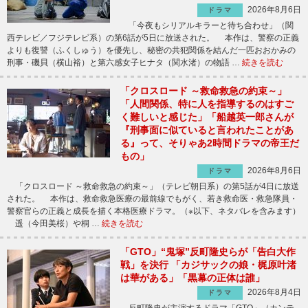
2026年8月6日
ドラマ
「今夜もシリアルキラーと待ち合わせ」（関
西テレビ／フジテレビ系）の第6話が5日に放送された。 本作は、警察の正義
よりも復讐（ふくしゅう）を優先し、秘密の共犯関係を結んだ一匹おおかみの
刑事・磯貝（横山裕）と第六感女子ヒナタ（関水渚）の物語 …
続きを読む
「クロスロード ～救命救急の約束～」
「人間関係、特に人を指導するのはすご
く難しいと感じた」「船越英一郎さんが
『刑事面に似ていると言われたことがあ
る』って、そりゃあ2時間ドラマの帝王だ
もの」
2026年8月6日
ドラマ
「クロスロード ～救命救急の約束～」（テレビ朝日系）の第5話が4日に放送
された。 本作は、救命救急医療の最前線でもがく、若き救命医・救急隊員・
警察官らの正義と成長を描く本格医療ドラマ。（※以下、ネタバレを含みます）
遥（今田美桜）や桐 …
続きを読む
「GTO」“鬼塚”反町隆史らが「告白大作
戦」を決行 「カジサックの娘・梶原叶渚
は華がある」「黒幕の正体は誰」
2026年8月4日
ドラマ
反町隆史が主演するドラマ「GTO」（カンテ