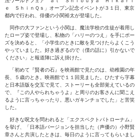
法ワールドフェア ａｔ Ｓｈｉｂｕｙａ Ｈｉｋａｒｉ
ｅ ＳｈｉｎＱｓ」オープン記念イベントが３１日、東京
都内で行われ、俳優の小関裕太が登場した。
同作の大ファンという小関は、魔法学校の生徒が着用し
たローブ姿で登場し、私物の「ハリーのつえ」を手にポー
ズを決めると、「小学生のときに敵を見つけたらよくこう
やっていました。好き過ぎるので（僕の話に）引かないで
ください」と報道陣に訴え掛けた。
「初めて『賢者の石』を映画館で見たのは、幼稚園の年
長、５歳のとき。映画館で１１回見ました。ひたすら字幕
と日本語版を交互で見て、ストーリーも全部覚えているの
で、『この人やられちゃうよ』と周りのお客さんに聞こえ
るように言っちゃったり。悪いガキンチョでした」と苦笑
した。
好きな呪文を問われると「エクスペクトパトローナム」
を挙げ、「日本語バージョンを担当した（声優の）小野賢
章さんと共演したときは、毎日のように言ってもらいまし