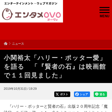
MENU
ニュース
小関裕太「ハリー・ポッター愛」
を語る 「『賢者の石』は映画館
で１１回見ました」
2019年10月31日 / 19:29
ポスト
シェア
送る
『ハリー・ポッターと賢者の石』出版２０周年記念「魔