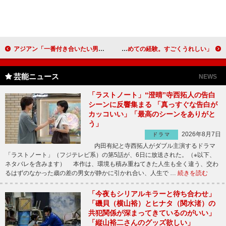
アジアン「一番付き合いたい男性は千鳥のノブ」 早稲田大学の学生に「恋愛学」を講義
のん、焼酎のパッケージデザインを担当 「初めての経験。すごくうれしい」
芸能ニュース
NEWS
「ラストノート」“澄晴”寺西拓人の告白
シーンに反響集まる 「真っすぐな告白が
カッコいい」「最高のシーンをありがと
う」
2026年8月7日
ドラマ
内田有紀と寺西拓人がダブル主演するドラマ
「ラストノート」（フジテレビ系）の第5話が、6日に放送された。（※以下、
ネタバレを含みます） 本作は、環境も積み重ねてきた人生も全く違う、交わ
るはずのなかった歳の差の男女が静かに引かれ合い、人生で …
続きを読む
「今夜もシリアルキラーと待ち合わせ」
「磯貝（横山裕）とヒナタ（関水渚）の
共犯関係が深まってきているのがいい」
「縦山裕二さんのグッズ欲しい」