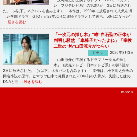
レ・フジテレビ系）の第3話が、3日に放送され
た。（※以下、ネタバレを含みます） 本作は、1998年に放送されて人気を博
した学園ドラマ「GTO」が28年ぶりに連続ドラマとして復活。50代になった“
…
続きを読む
「一次元の挿し木」“唯”白石聖の正体が
判明し騒然 「車椅子だったよね」「宗教
二世の“悠”山田涼介がつらい」
2026年8月3日
ドラマ
山田涼介が主演するドラマ「一次元の挿し
木」（読売テレビ・日本テレビ系）の第5話が、
2日に放送された。（※以下、ネタバレを含みます） 本作は、松下龍之介氏の
同名小説が原作。ヒマラヤ山中で発掘された200年前の人骨が、失踪した妹の
DNAと完 …
続きを読む
more »