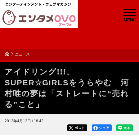
MENU
ニュース
アイドリング!!!、
SUPER☆GiRLSをうらやむ 河
村唯の夢は「ストレートに“売れ
る”こと」
2012年4月12日 / 18:42
ポスト
シェア
送る