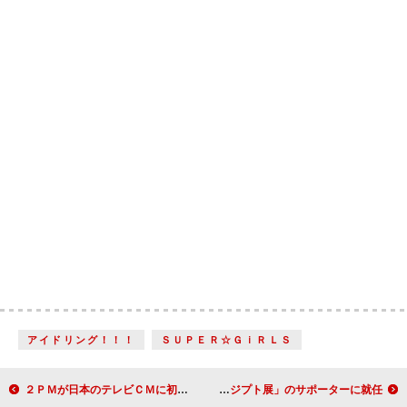
アイドリング！！！
ＳＵＰＥＲ☆ＧｉＲＬＳ
２ＰＭが日本のテレビＣＭに初登場 ５月には武道館でコンサートも
堺雅人「俳優としても通じるものがある」 「古代エジプト展」のサポーターに就任