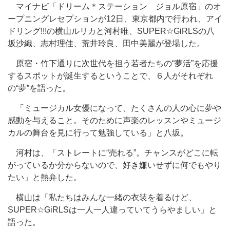
マイナビ「ドリーム＊ステーション ジョル原宿」のオ
ープニングレセプションが12日、東京都内で行われ、アイ
ドリング!!!の横山ルリカと河村唯、SUPER☆GiRLSの八
坂沙織、志村理佳、荒井玲良、田中美麗が登場した。
原宿・竹下通りに次世代を担う若者たちの“夢活”を応援
するスポットが誕生するということで、６人がそれぞれ
の“夢”を語った。
「ミュージカル女優になって、たくさんの人の心に夢や
感動を与えること。そのために声楽のレッスンやミュージ
カルの舞台を見に行って勉強している」と八坂。
河村は、「ストレートに“売れる”。チャンスがどこに転
がっているか分からないので、好き嫌いせずに何でもやり
たい」と熱弁した。
横山は「私たちはみんな一緒の衣装を着るけど、
SUPER☆GiRLSは一人一人違っていてうらやましい」と
語った。