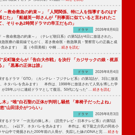
ド ～救命救急の約束～」「人間関係、特に人を指導するのはす
感じた」「船越英一郎さんが『刑事面に似ていると言われたこ
て、そりゃあ2時間ドラマの帝王だもの」
2026年8月6日
ドラマ
 ～救命救急の約束～」（テレビ朝日系）の第5話が4日に放送された。
急医療の最前線でもがく、若き救命医・救急隊員・警察官らの正義と成
を含みます） 遥（今田美桜）や桐 …
続きを読む
鬼塚”反町隆史らが「告白大作戦」を決行 「カジサックの娘・梶原
る」「黒幕の正体は誰」
2026年8月4日
ドラマ
するドラマ「GTO」（カンテレ・フジテレビ系）の第3話が、3日に放送
下、ネタバレを含みます） 本作は、1998年に放送されて人気を博した学
」が28年ぶりに連続ドラマとして復活。50代になった“ …
続きを読む
し木」“唯”白石聖の正体が判明し騒然 「車椅子だったよね」
“悠”山田涼介がつらい」
2026年8月3日
ドラマ
するドラマ「一次元の挿し木」（読売テレビ・日本テレビ系）の第5話
された。（※以下、ネタバレを含みます） 本作は、松下龍之介氏の同名小
ヤ山中で発掘された200年前の人骨が、失踪した妹のDNAと完 …
続きを