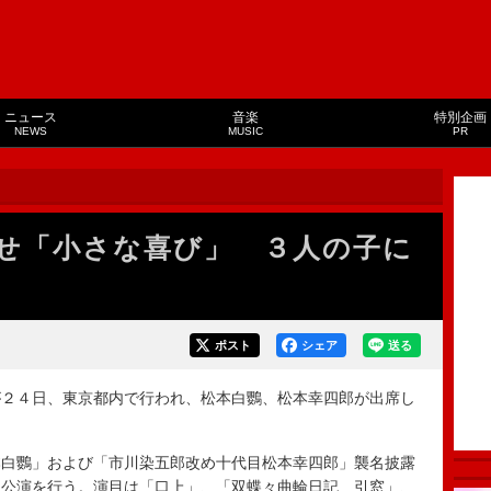
ニュース
音楽
特別企画
NEWS
MUSIC
PR
せ「小さな喜び」 ３人の子に
ポスト
シェア
送る
２４日、東京都内で行われ、松本白鸚、松本幸四郎が出席し
白鸚」および「市川染五郎改め十代目松本幸四郎」襲名披露
０公演を行う。演目は「口上」、「双蝶々曲輪日記 引窓」、