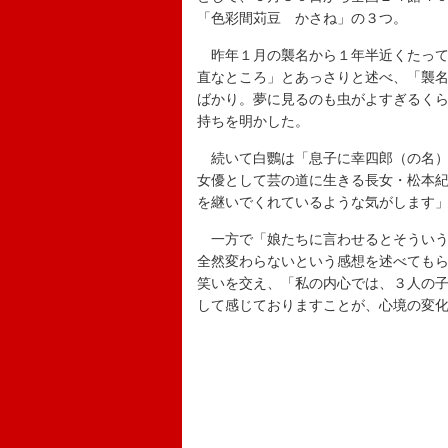
「色彩間苅豆 かさね」の３つ。
昨年１月の襲名から１年半近くたって
直なところ」とあっさりと述べ、「襲
ばかり。夢に見るのも虫がよすぎるく
持ちを明かした。
続いて白鸚は「息子に幸四郎（の名）
女優として芸の道に生きる長女・松本
を継いでくれているような気がします
一方で「娘たちに言わせるとそういう
全然変わらないという感想を述べても
笑いを交え、「私の内心では、３人の
して感じておりますことが、心境の変