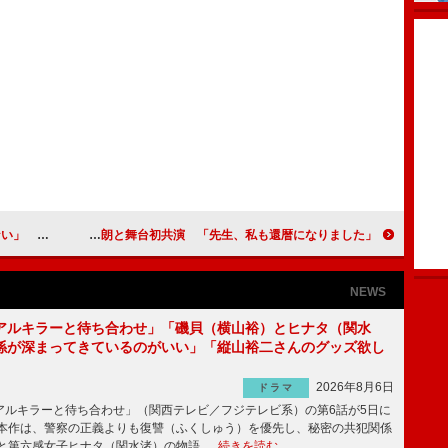
パワー演技
京本政樹“大先輩”里見浩太朗と舞台初共演 「先生、私も還暦になりました」
NEWS
アルキラーと待ち合わせ」「磯貝（横山裕）とヒナタ（関水
係が深まってきているのがいい」「縦山裕二さんのグッズ欲し
2026年8月6日
ドラマ
ルキラーと待ち合わせ」（関西テレビ／フジテレビ系）の第6話が5日に
本作は、警察の正義よりも復讐（ふくしゅう）を優先し、秘密の共犯関係
と第六感女子ヒナタ（関水渚）の物語 …
続きを読む