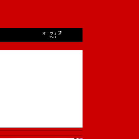
オーヴォ
OVO