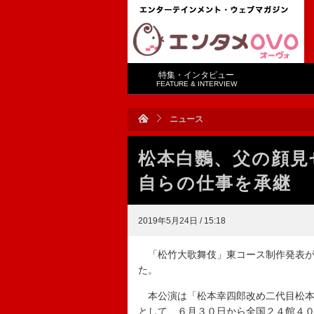
特集・インタビュー
FEATURE & INTERVIEW
ニュース
松本白鸚、父の顔見
自らの仕事を承継
2019年5月24日 / 15:18
「松竹大歌舞伎」東コース制作発表が
た。
本公演は「松本幸四郎改め二代目松本
として、６月３０日から全国２４館４