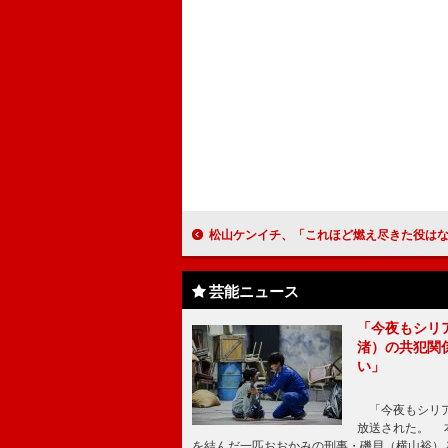
松山ケンイチ、「これほど燃え尽きた役はない」 『プロメア』でフル
芸能ニュース
「今夜もシリ
渚）の共犯関
い」
「今夜もシリア
放送された。 
を結んだ一匹おおかみの刑事・磯貝（横山裕）