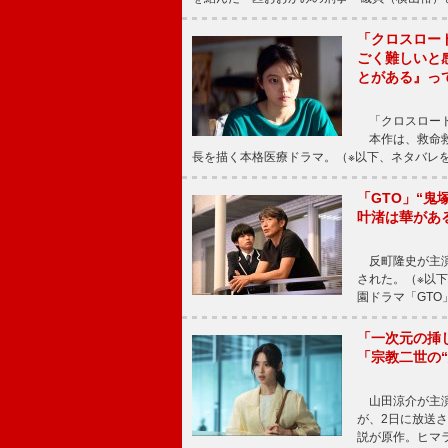
「クロスロー
ごく難しいと
とがある』っ
「クロスロード
本作は、救命救
長を描く本格医療ドラマ。（※以下、ネタバレ
「GTO」“
叶渚は華があ
反町隆史が主演
された。（※以
園ドラマ「GTO
「一次元の挿
「宗教二世の
山田涼介が主演
が、2日に放送
説が原作。ヒマラ