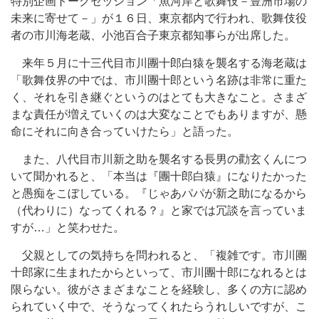
特別企画トークセッション「魚河岸と歌舞伎－豊洲市場の
未来に寄せて－」が１６日、東京都内で行われ、歌舞伎役
者の市川海老蔵、小池百合子東京都知事らが出席した。
来年５月に十三代目市川團十郎白猿を襲名する海老蔵は
「歌舞伎界の中では、市川團十郎という名跡は非常に重た
く、それを引き継ぐというのはとても大きなこと。さまざ
まな責任が増えていくのは大変なことでもありますが、懸
命にそれに向き合っていけたら」と語った。
また、八代目市川新之助を襲名する長男の勸玄くんにつ
いて聞かれると、「本当は『團十郎白猿』になりたかった
と愚痴をこぼしている。『じゃあパパが新之助になるから
（代わりに）なってくれる？』と家では冗談を言っていま
すが…」と笑わせた。
父親としての気持ちを問われると、「複雑です。市川團
十郎家に生まれたからといって、市川團十郎になれるとは
限らない。彼がさまざまなことを経験し、多くの方に認め
られていく中で、そうなってくれたらうれしいですが、こ