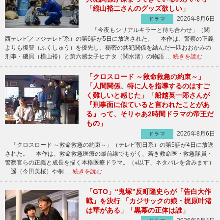
「縦山裕二さんのグッズ欲しい」
2026年8月6日
ドラマ
「今夜もシリアルキラーと待ち合わせ」（関
西テレビ／フジテレビ系）の第6話が5日に放送された。 本作は、警察の正義
よりも復讐（ふくしゅう）を優先し、秘密の共犯関係を結んだ一匹おおかみの
刑事・磯貝（横山裕）と第六感女子ヒナタ（関水渚）の物語 …
続きを読む
「クロスロード ～救命救急の約束～」
「人間関係、特に人を指導するのはすご
く難しいと感じた」「船越英一郎さんが
『刑事面に似ていると言われたことがあ
る』って、そりゃあ2時間ドラマの帝王だ
もの」
2026年8月6日
ドラマ
「クロスロード ～救命救急の約束～」（テレビ朝日系）の第5話が4日に放送
された。 本作は、救命救急医療の最前線でもがく、若き救命医・救急隊員・
警察官らの正義と成長を描く本格医療ドラマ。（※以下、ネタバレを含みます）
遥（今田美桜）や桐 …
続きを読む
「GTO」“鬼塚”反町隆史らが「告白大作
戦」を決行 「カジサックの娘・梶原叶渚
は華がある」「黒幕の正体は誰」