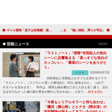
ギャル曽根「息子は幼稚園、娘は保育園に」 子育てを通して考えが変化
北村匠海、永野芽郁の芝居に圧倒される 「熱い演技、周りが号泣」
芸能ニュース
NEWS
「ラストノート」“澄晴”寺西拓人の告白
シーンに反響集まる 「真っすぐな告白が
カッコいい」「最高のシーンをありがと
う」
2026年8月7日
ドラマ
内田有紀と寺西拓人がダブル主演するドラマ
「ラストノート」（フジテレビ系）の第5話が、6日に放送された。（※以下、
ネタバレを含みます） 本作は、環境も積み重ねてきた人生も全く違う、交わ
るはずのなかった歳の差の男女が静かに引かれ合い、人生で …
続きを読む
「今夜もシリアルキラーと待ち合わせ」
「磯貝（横山裕）とヒナタ（関水渚）の
共犯関係が深まってきているのがいい」