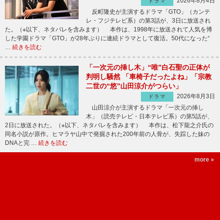
2026年8月4日
ドラマ
反町隆史が主演するドラマ「GTO」（カンテ
レ・フジテレビ系）の第3話が、3日に放送され
た。（※以下、ネタバレを含みます） 本作は、1998年に放送されて人気を博
した学園ドラマ「GTO」が28年ぶりに連続ドラマとして復活。50代になった“
…
続きを読む
「一次元の挿し木」“唯”白石聖の正体が
判明し騒然 「車椅子だったよね」「宗教
二世の“悠”山田涼介がつらい」
2026年8月3日
ドラマ
山田涼介が主演するドラマ「一次元の挿し
木」（読売テレビ・日本テレビ系）の第5話が、
2日に放送された。（※以下、ネタバレを含みます） 本作は、松下龍之介氏の
同名小説が原作。ヒマラヤ山中で発掘された200年前の人骨が、失踪した妹の
DNAと完 …
続きを読む
more »