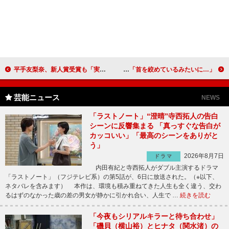
平手友梨奈、新人賞受賞も「実感が湧かない」 女優業は「この作品を届けたいと思ったらやりたい」
神木隆之介、有村架純との“バックハグ”に苦戦 「首を絞めているみたいに…」
芸能ニュース
NEWS
「ラストノート」“澄晴”寺西拓人の告白
シーンに反響集まる 「真っすぐな告白が
カッコいい」「最高のシーンをありがと
う」
2026年8月7日
ドラマ
内田有紀と寺西拓人がダブル主演するドラマ
「ラストノート」（フジテレビ系）の第5話が、6日に放送された。（※以下、
ネタバレを含みます） 本作は、環境も積み重ねてきた人生も全く違う、交わ
るはずのなかった歳の差の男女が静かに引かれ合い、人生で …
続きを読む
「今夜もシリアルキラーと待ち合わせ」
「磯貝（横山裕）とヒナタ（関水渚）の