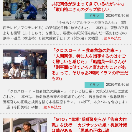
共犯関係が深まってきているのがいい」
「縦山裕二さんのグッズ欲しい」
2026年8月6日
ドラマ
「今夜もシリアルキラーと待ち合わせ」（関
西テレビ／フジテレビ系）の第6話が5日に放送された。 本作は、警察の正義
よりも復讐（ふくしゅう）を優先し、秘密の共犯関係を結んだ一匹おおかみの
刑事・磯貝（横山裕）と第六感女子ヒナタ（関水渚）の物語 …
続きを読む
「クロスロード ～救命救急の約束～」
「人間関係、特に人を指導するのはすご
く難しいと感じた」「船越英一郎さんが
『刑事面に似ていると言われたことがあ
る』って、そりゃあ2時間ドラマの帝王だ
もの」
2026年8月6日
ドラマ
「クロスロード ～救命救急の約束～」（テレビ朝日系）の第5話が4日に放送
された。 本作は、救命救急医療の最前線でもがく、若き救命医・救急隊員・
警察官らの正義と成長を描く本格医療ドラマ。（※以下、ネタバレを含みます）
遥（今田美桜）や桐 …
続きを読む
「GTO」“鬼塚”反町隆史らが「告白大作
戦」を決行 「カジサックの娘・梶原叶渚
は華がある」「黒幕の正体は誰」