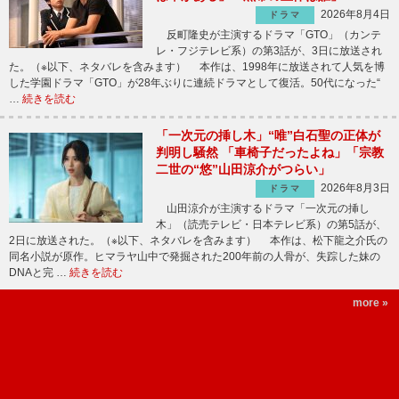
2026年8月4日
ドラマ
反町隆史が主演するドラマ「GTO」（カンテ
レ・フジテレビ系）の第3話が、3日に放送され
た。（※以下、ネタバレを含みます） 本作は、1998年に放送されて人気を博
した学園ドラマ「GTO」が28年ぶりに連続ドラマとして復活。50代になった“
…
続きを読む
「一次元の挿し木」“唯”白石聖の正体が
判明し騒然 「車椅子だったよね」「宗教
二世の“悠”山田涼介がつらい」
2026年8月3日
ドラマ
山田涼介が主演するドラマ「一次元の挿し
木」（読売テレビ・日本テレビ系）の第5話が、
2日に放送された。（※以下、ネタバレを含みます） 本作は、松下龍之介氏の
同名小説が原作。ヒマラヤ山中で発掘された200年前の人骨が、失踪した妹の
DNAと完 …
続きを読む
more »