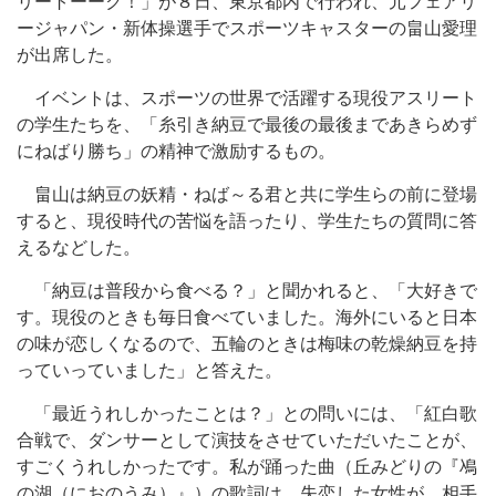
リートーーク！」が８日、東京都内で行われ、元フェアリ
ージャパン・新体操選手でスポーツキャスターの畠山愛理
が出席した。
イベントは、スポーツの世界で活躍する現役アスリート
の学生たちを、「糸引き納豆で最後の最後まであきらめず
にねばり勝ち」の精神で激励するもの。
畠山は納豆の妖精・ねば～る君と共に学生らの前に登場
すると、現役時代の苦悩を語ったり、学生たちの質問に答
えるなどした。
「納豆は普段から食べる？」と聞かれると、「大好きで
す。現役のときも毎日食べていました。海外にいると日本
の味が恋しくなるので、五輪のときは梅味の乾燥納豆を持
っていっていました」と答えた。
「最近うれしかったことは？」との問いには、「紅白歌
合戦で、ダンサーとして演技をさせていただいたことが、
すごくうれしかったです。私が踊った曲（丘みどりの『鳰
の湖（におのうみ）』）の歌詞は、失恋した女性が、相手