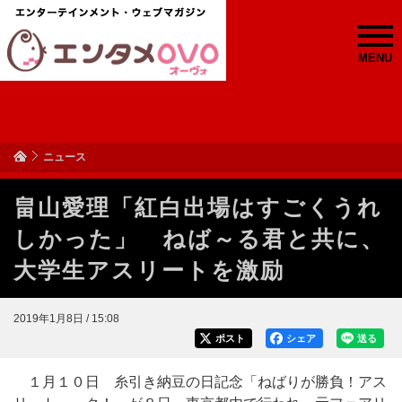
MENU
ニュース
畠山愛理「紅白出場はすごくうれ
しかった」 ねば～る君と共に、
大学生アスリートを激励
2019年1月8日 / 15:08
ポスト
シェア
送る
１月１０日 糸引き納豆の日記念「ねばりが勝負！アス