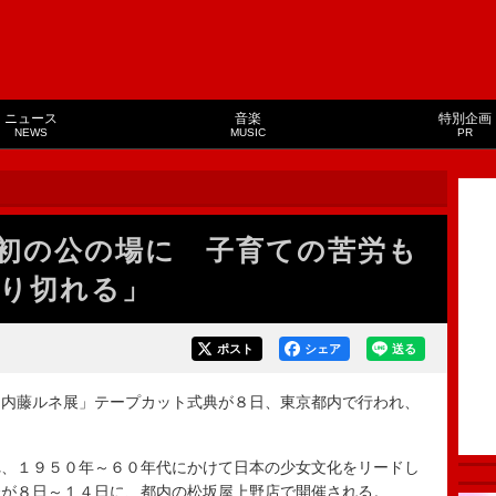
ニュース
音楽
特別企画
NEWS
MUSIC
PR
初の公の場に 子育ての苦労も
り切れる」
ポスト
シェア
送る
内藤ルネ展」テープカット式典が８日、東京都内で行われ、
、１９５０年～６０年代にかけて日本の少女文化をリードし
会が８日～１４日に、都内の松坂屋上野店で開催される。