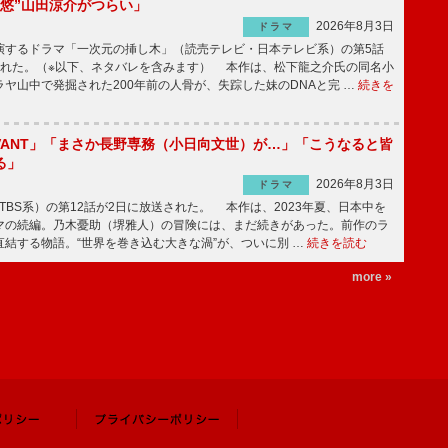
“悠”山田涼介がつらい」
2026年8月3日
ドラマ
するドラマ「一次元の挿し木」（読売テレビ・日本テレビ系）の第5話
された。（※以下、ネタバレを含みます） 本作は、松下龍之介氏の同名小
ヤ山中で発掘された200年前の人骨が、失踪した妹のDNAと完 …
続きを
IVANT」「まさか長野専務（小日向文世）が…」「こうなると皆
る」
2026年8月3日
ドラマ
（TBS系）の第12話が2日に放送された。 本作は、2023年夏、日本中を
マの続編。乃木憂助（堺雅人）の冒険には、まだ続きがあった。前作のラ
結する物語。“世界を巻き込む大きな渦”が、ついに別 …
続きを読む
more »