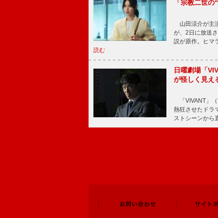
「宗教二世の
山田涼介が主演
が、2日に放送
説が原作。ヒマラ
読む
日曜劇場「V
が怪しく見え
「VIVANT」
熱狂させたドラ
ストシーンから直