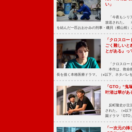
い」
「今夜もシリア
放送された。 
を結んだ一匹おおかみの刑事・磯貝（横山裕）
「クロスロー
ごく難しいと
とがある』っ
「クロスロード
本作は、救命救
長を描く本格医療ドラマ。（※以下、ネタバレ
「GTO」“
叶渚は華があ
反町隆史が主演
された。（※以
園ドラマ「GTO
「一次元の挿