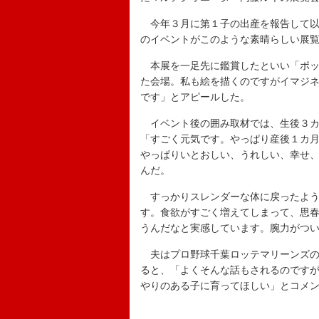
今年３月に第１子の出産を報告して以
のイベントがこのような素晴らしい展
本展を一足先に鑑賞したといい「ポッ
た会場。私も絵を描くのですがイマジ
です」とアピールした。
イベント後の囲み取材では、生後３カ
「すごく元気です。やっぱり産後１カ
やっぱりいとおしい、うれしい、幸せ
んだ。
すっかりスレンダーな体に戻ったよう
す。食欲がすごく増えてしまって、思
うんだなと実感しています。腕力がつい
夫はプロ野球千葉ロッテマリーンズの
ると、「よくそんな話もされるのです
やりのある子に育ってほしい」とコメ