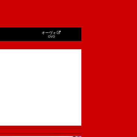
オーヴォ
OVO