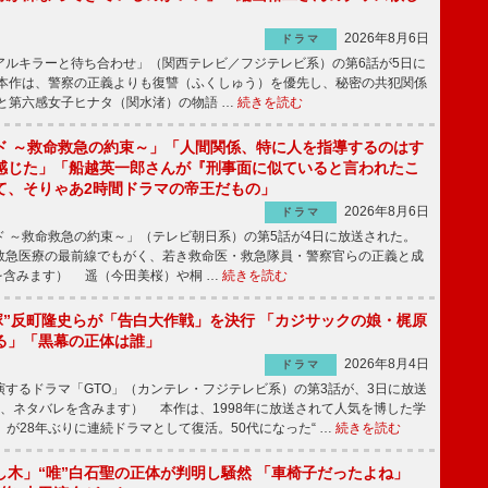
2026年8月6日
ドラマ
ルキラーと待ち合わせ」（関西テレビ／フジテレビ系）の第6話が5日に
本作は、警察の正義よりも復讐（ふくしゅう）を優先し、秘密の共犯関係
と第六感女子ヒナタ（関水渚）の物語 …
続きを読む
ド ～救命救急の約束～」「人間関係、特に人を指導するのはす
感じた」「船越英一郎さんが『刑事面に似ていると言われたこ
て、そりゃあ2時間ドラマの帝王だもの」
2026年8月6日
ドラマ
 ～救命救急の約束～」（テレビ朝日系）の第5話が4日に放送された。
急医療の最前線でもがく、若き救命医・救急隊員・警察官らの正義と成
を含みます） 遥（今田美桜）や桐 …
続きを読む
鬼塚”反町隆史らが「告白大作戦」を決行 「カジサックの娘・梶原
る」「黒幕の正体は誰」
2026年8月4日
ドラマ
するドラマ「GTO」（カンテレ・フジテレビ系）の第3話が、3日に放送
下、ネタバレを含みます） 本作は、1998年に放送されて人気を博した学
」が28年ぶりに連続ドラマとして復活。50代になった“ …
続きを読む
し木」“唯”白石聖の正体が判明し騒然 「車椅子だったよね」