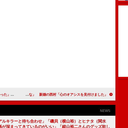
”みたいな本」
バイきんぐ小峠「僕も結婚できたらいいな」 新婚の西村「心のオアシスを見付けました」
NEWS
アルキラーと待ち合わせ」「磯貝（横山裕）とヒナタ（関水
係が深まってきているのがいい」「縦山裕二さんのグッズ欲し