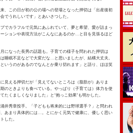
来、この日が初の公の場への登場となった押切は「出産後初
覧会でうれしいです」とあいさつした。
プでカラフルで元気にあふれていて、夢と希望、愛が詰まっ
ネーションや表現方法がこんなにあるのか…と目を見張るほど
月になった長男の話題も。子育ての様子を問われた押切は
月は睡眠不足などで大変だな…と思いましたが、結構大丈夫。
、というのがあるのでなんとか乗り切れます」と語り、ほほ笑
に見える押切だが「見えてないところは（脂肪が）ありま
春期のときよりも食べている。やっぱり（子育ては）体力を使
てたくましくなりました」と“抱っこ効果”も明かした。
涌井秀章投手。「子どもも将来的には野球選手？」と問われ
が、あまり具体的には…。とにかく元気で健康に、優しく思い
ントした。