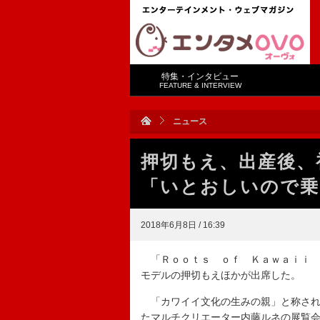
特集・インタビュー
FEATURE & INTERVIEW
ニュース
押切もえ、出産後、
「いとおしいので乗
2018年6月8日 / 16:39
「Ｒｏｏｔｓ ｏｆ Ｋａｗａｉｉ 
モデルの押切もえほかが出席した。
「カワイイ文化の生みの親」と称され
たマルチクリエーター内藤ルネの展覧