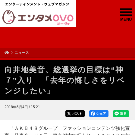
MENU
ニュース
向井地美音、総選挙の目標は“神
７”入り 「去年の悔しさをリベ
ンジしたい」
2018年6月4日 / 15:21
ポスト
シェア
送る
「ＡＫＢ４８グループ ファッションコンテンツ強化宣