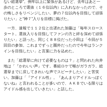
ない総選挙”。例年以上に緊張があるけど、去年はあと一
歩のところで選抜（１６位以内）に入れなかったので、そ
の悔しさをリベンジしたい。夢の７位以内を目指して頑張
りたい」と“神７”入りを目標に掲げた。
一方、速報で１１２位と出遅れた加藤は「毎年スロース
タート。選抜入りを目指してファンの方と絆を深めて頑張
りたい」と語った。同じく８８位だった小田は「今回が５
回目の参加。これまでずっと圏外だったので今年はランク
インを目指したい」と言葉に力を込めた。
また「総選挙に向けて必要なものは？」と問われた向井
地は「『かわいい声』です。番組ロケで喉がガラガラ。総
選挙までに戻してきれいな声でスピーチしたい」と苦笑
い。加藤は「『アイドル性』。『あんまりアイドルっぽく
ないね』と言われることが多いので、ＡＫＢでいる限りは
アイドル感を出していきたい」と話した。