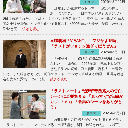
2026年8月10日
ドラマ
山田涼介が主演するドラマ「一次元の挿し
木」（読売テレビ・日本テレビ系）の第6話が、
9日に放送された。（※以下、ネタバレを含みます） 本作は、松下龍之介氏の
同名小説が原作。ヒマラヤ山中で発掘された200年前の人骨が、失踪した妹の
DNAと完 …
続きを読む
日曜劇場「VIVANT」「マジかよ野崎」
「ラストがショック過ぎてぼうぜん」
2026年8月10日
ドラマ
「VIVANT」（TBS系）の第13話が9日に放送
された。 本作は、2023年夏、日本中を熱狂さ
せたドラマの続編。乃木憂助（堺雅人）の冒険
には、まだ続きがあった。前作のラストシーンから直結する物語。“世界を巻き
込む大きな渦”が、ついに別 …
続きを読む
「ラストノート」“澄晴”寺西拓人の告白
シーンに反響集まる 「真っすぐな告白が
カッコいい」「最高のシーンをありがと
う」
2026年8月7日
ドラマ
内田有紀と寺西拓人がダブル主演するドラマ
「ラストノート」（フジテレビ系）の第5話が、6日に放送された。（※以下、