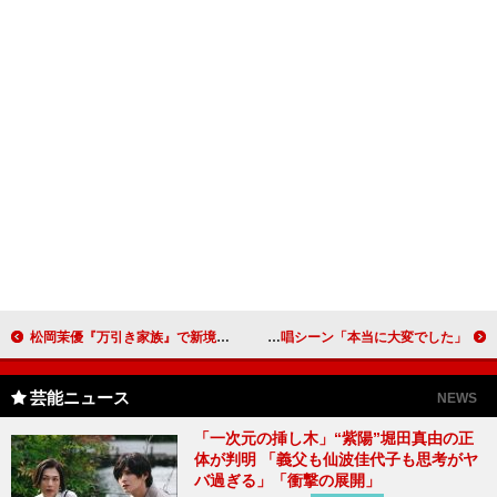
松岡茉優『万引き家族』で新境地 是枝裕和監督と祝福のハグ
沢尻エリカ、安室奈美恵の楽曲に挑戦 ダンス＆歌唱シーン「本当に大変でした」
芸能ニュース
NEWS
「一次元の挿し木」“紫陽”堀田真由の正
体が判明 「義父も仙波佳代子も思考がヤ
バ過ぎる」「衝撃の展開」