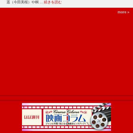
遥（今田美桜）や桐 …
続きを読む
more »