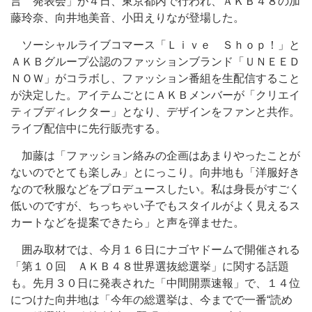
言 発表会」が４日、東京都内で行われ、ＡＫＢ４８の加
藤玲奈、向井地美音、小田えりなが登場した。
ソーシャルライブコマース「Ｌｉｖｅ Ｓｈｏｐ！」と
ＡＫＢグループ公認のファッションブランド「ＵＮＥＥＤ
ＮＯＷ」がコラボし、ファッション番組を生配信すること
が決定した。アイテムごとにＡＫＢメンバーが「クリエイ
ティブディレクター」となり、デザインをファンと共作。
ライブ配信中に先行販売する。
加藤は「ファッション絡みの企画はあまりやったことが
ないのでとても楽しみ」とにっこり。向井地も「洋服好き
なので秋服などをプロデュースしたい。私は身長がすごく
低いのですが、ちっちゃい子でもスタイルがよく見えるス
カートなどを提案できたら」と声を弾ませた。
囲み取材では、今月１６日にナゴヤドームで開催される
「第１０回 ＡＫＢ４８世界選抜総選挙」に関する話題
も。先月３０日に発表された「中間開票速報」で、１４位
につけた向井地は「今年の総選挙は、今までで一番“読め