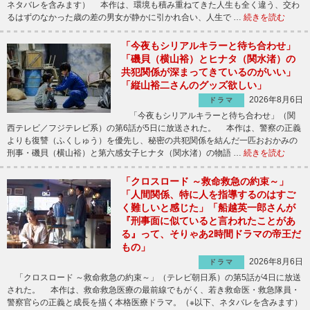
ネタバレを含みます） 本作は、環境も積み重ねてきた人生も全く違う、交わ
るはずのなかった歳の差の男女が静かに引かれ合い、人生で …
続きを読む
「今夜もシリアルキラーと待ち合わせ」
「磯貝（横山裕）とヒナタ（関水渚）の
共犯関係が深まってきているのがいい」
「縦山裕二さんのグッズ欲しい」
2026年8月6日
ドラマ
「今夜もシリアルキラーと待ち合わせ」（関
西テレビ／フジテレビ系）の第6話が5日に放送された。 本作は、警察の正義
よりも復讐（ふくしゅう）を優先し、秘密の共犯関係を結んだ一匹おおかみの
刑事・磯貝（横山裕）と第六感女子ヒナタ（関水渚）の物語 …
続きを読む
「クロスロード ～救命救急の約束～」
「人間関係、特に人を指導するのはすご
く難しいと感じた」「船越英一郎さんが
『刑事面に似ていると言われたことがあ
る』って、そりゃあ2時間ドラマの帝王だ
もの」
2026年8月6日
ドラマ
「クロスロード ～救命救急の約束～」（テレビ朝日系）の第5話が4日に放送
された。 本作は、救命救急医療の最前線でもがく、若き救命医・救急隊員・
警察官らの正義と成長を描く本格医療ドラマ。（※以下、ネタバレを含みます）