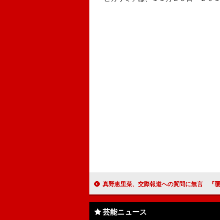
真野恵里菜、交際報道への質問に無言 『覆面系ノイズ』舞台
芸能ニュース