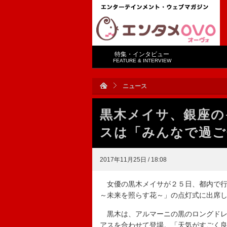
特集・インタビュー
FEATURE & INTERVIEW
ニュース
黒木メイサ、銀座の
スは「みんなで過ご
2017年11月25日 / 18:08
女優の黒木メイサが２５日、都内で行
～未来を照らす花～」の点灯式に出席
黒木は、アルマーニの黒のロングドレ
アスを合わせて登場。「天気がすごく