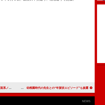
あいさつで
加藤綾子アナ、冬季五輪は「羽生選手に注目」 幼稚園時代の先生との“年賀状エピソード”も披露
NEWS