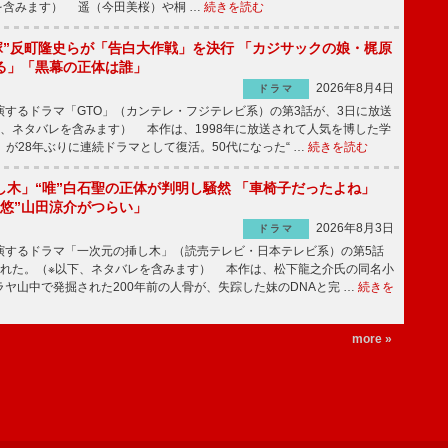
を含みます） 遥（今田美桜）や桐 …
続きを読む
鬼塚”反町隆史らが「告白大作戦」を決行 「カジサックの娘・梶原
る」「黒幕の正体は誰」
2026年8月4日
ドラマ
するドラマ「GTO」（カンテレ・フジテレビ系）の第3話が、3日に放送
下、ネタバレを含みます） 本作は、1998年に放送されて人気を博した学
」が28年ぶりに連続ドラマとして復活。50代になった“ …
続きを読む
し木」“唯”白石聖の正体が判明し騒然 「車椅子だったよね」
“悠”山田涼介がつらい」
2026年8月3日
ドラマ
するドラマ「一次元の挿し木」（読売テレビ・日本テレビ系）の第5話
された。（※以下、ネタバレを含みます） 本作は、松下龍之介氏の同名小
ヤ山中で発掘された200年前の人骨が、失踪した妹のDNAと完 …
続きを
more »