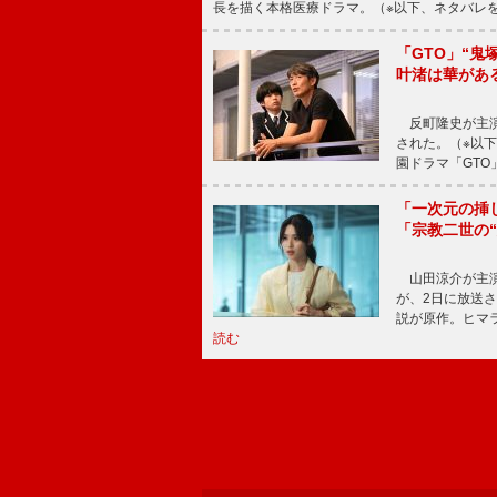
長を描く本格医療ドラマ。（※以下、ネタバレ
「GTO」“
叶渚は華があ
反町隆史が主演
された。（※以
園ドラマ「GTO
「一次元の挿
「宗教二世の
山田涼介が主演
が、2日に放送
説が原作。ヒマラ
読む