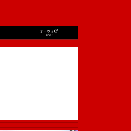
オーヴォ
OVO