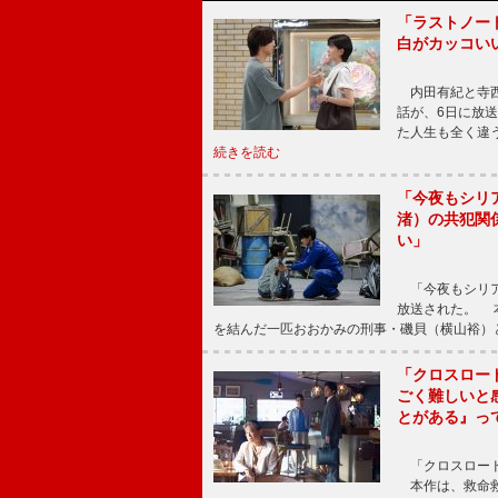
「ラストノー
白がカッコい
内田有紀と寺西
話が、6日に放
た人生も全く違
続きを読む
「今夜もシリ
渚）の共犯関
い」
「今夜もシリア
放送された。 
を結んだ一匹おおかみの刑事・磯貝（横山裕）
「クロスロー
ごく難しいと
とがある』っ
「クロスロード
本作は、救命救