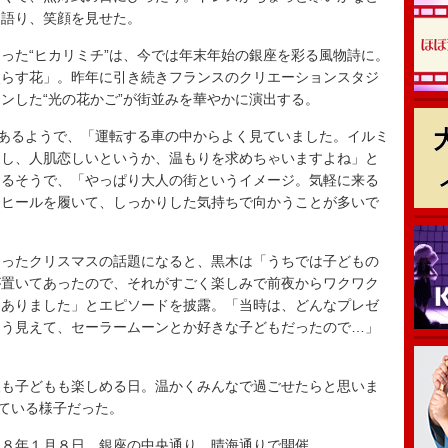
と語り、笑顔を見せた。
た“ヒカリミチ”は、今では年末年始の銀座を彩る風物詩に。
照らす花」。昨年に引き続きフランスのクリエーションスタジ
ンした“光の花かご”が街並みを華やかに演出する。
あるようで、「運転する車の中からよく見ていました。イルミ
るし、人肌恋しいというか、温もりを求めちゃいますよね」と
あるそうで、「やっぱり大人の街というイメージ。気軽に来る
イヒールを履いて、しっかりした気持ちで向かうことが多いで
ったクリスマスの話題になると、黒木は「うちでは子どもの
が置いてあったので、それがすごく楽しみで前夜からワクワク
もありました」とエピソードを披露。「当時は、どんなプレゼ
こう見えて、セーラームーンとか好きな子どもだったので…」
も子どもも楽しめる日。温かくみんなで過ごせたらと思いま
している様子だった。
８年１月８日、銀座の中央通り、晴海通りで開催。