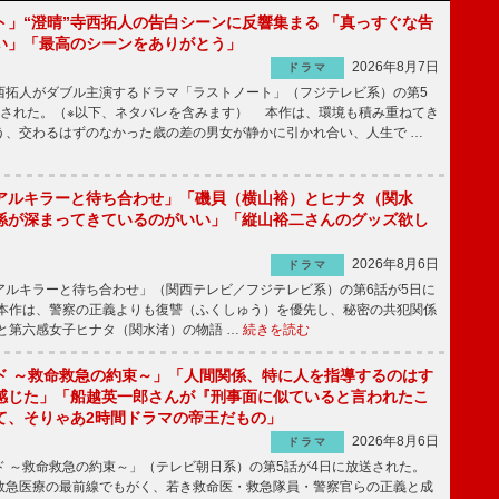
ト」“澄晴”寺西拓人の告白シーンに反響集まる 「真っすぐな告
い」「最高のシーンをありがとう」
2026年8月7日
ドラマ
拓人がダブル主演するドラマ「ラストノート」（フジテレビ系）の第5
送された。（※以下、ネタバレを含みます） 本作は、環境も積み重ねてき
う、交わるはずのなかった歳の差の男女が静かに引かれ合い、人生で …
アルキラーと待ち合わせ」「磯貝（横山裕）とヒナタ（関水
係が深まってきているのがいい」「縦山裕二さんのグッズ欲し
2026年8月6日
ドラマ
ルキラーと待ち合わせ」（関西テレビ／フジテレビ系）の第6話が5日に
本作は、警察の正義よりも復讐（ふくしゅう）を優先し、秘密の共犯関係
と第六感女子ヒナタ（関水渚）の物語 …
続きを読む
ド ～救命救急の約束～」「人間関係、特に人を指導するのはす
感じた」「船越英一郎さんが『刑事面に似ていると言われたこ
て、そりゃあ2時間ドラマの帝王だもの」
2026年8月6日
ドラマ
 ～救命救急の約束～」（テレビ朝日系）の第5話が4日に放送された。
急医療の最前線でもがく、若き救命医・救急隊員・警察官らの正義と成