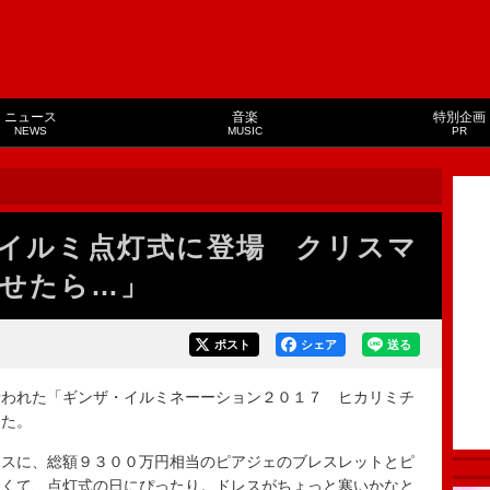
ニュース
音楽
特別企画
NEWS
MUSIC
PR
イルミ点灯式に登場 クリスマ
せたら…」
ポスト
シェア
送る
われた「ギンザ・イルミネーーション２０１７ ヒカリミチ
した。
スに、総額９３００万円相当のピアジェのブレスレットとピ
良くて、点灯式の日にぴったり。ドレスがちょっと寒いかなと