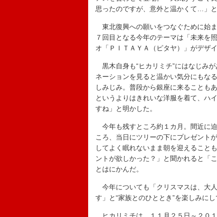
思ったのですが、意外と温かくて…」
東北復興への願いをつなぐために始まっ
７回目となる今年のテーマは「未来を
オ「ＰＩＴＡＹＡ（ピタヤ）」がデザイ
黒木自身も“ヒカリミチ”にはなじみが
ネーションを見ると温かい気分にもな
しみじみ。普段から銀座に来ることも
というよりはきれいな洋服を着て、ハ
すね」と明かした。
今年も残すところ約１カ月。間近に迫
ころ、当日にツリーの下にプレゼント
してよく眠れないまま朝を迎えること
ントが欲しかった？」と聞かれると「
とはにかんだ。
今年についても「クリスマスは、大人
す」と“家族とのひととき”を楽しみに
ヒカリミチは、１１月２５日～２０１