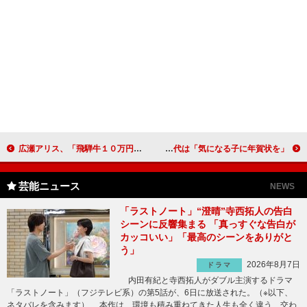
広瀬アリス、「飛騨牛１０万円分」ゲットも大汗 山崎賢人につっこまれパネル裏に“避難”
相葉雅紀、来年は年男 小学校時代は「気になる子に年賀状を」
芸能ニュース
NEWS
「ラストノート」“澄晴”寺西拓人の告白
シーンに反響集まる 「真っすぐな告白が
カッコいい」「最高のシーンをありがと
う」
2026年8月7日
ドラマ
内田有紀と寺西拓人がダブル主演するドラマ
「ラストノート」（フジテレビ系）の第5話が、6日に放送された。（※以下、
ネタバレを含みます） 本作は、環境も積み重ねてきた人生も全く違う、交わ