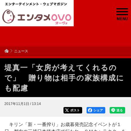
MENU
ニュース
堤真一「女房が考えてくれるの
で」 贈り物は相手の家族構成に
も配慮
2017年11月1日 / 13:14
ポスト
シェア
送る
キリン「新・一番搾り」お歳暮発売記念イベントが１