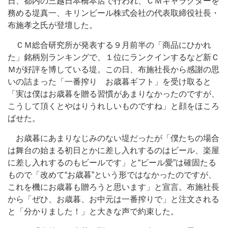
日、都内の三越日本橋本店で行われ、ＣＭキャラクターを
務める堤真一、キリンビール株式会社の代表取締役社長・
布施孝之氏が登壇した。
ＣＭ総合研究所が発表する９月前半の「商品にひかれ
た」銘柄別ランキングで、１位にランクインするなど新Ｃ
Ｍが好評を博している堤。この日、布施社長から感謝の思
いの詰まった「一番搾り お歳暮ギフト」を受け取ると
「実は僕はお歳暮を贈る習慣があまりなかったのですが、
こうして頂くとやはりうれしいものですね」と顔をほころ
ばせた。
お歳暮にあまりなじみのない堤だったが「僕たちの場合
は舞台の始まる初日とかに差し入れするのはビール、楽屋
に差し入れするのもビールです」と“ビール愛”は確固たる
もので「改めて“お歳暮”という形ではなかったのですが、
これを機にお歳暮も贈ろうと思います」と宣言。布施社長
から「ぜひ、お歳暮、お中元は一番搾りで」と注文される
と「分かりました！」と大きな声で約束した。