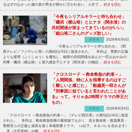
るはずのなかった歳の差の男女が静かに引かれ合い、人生で …
続きを読む
「今夜もシリアルキラーと待ち合わせ」
「磯貝（横山裕）とヒナタ（関水渚）の
共犯関係が深まってきているのがいい」
「縦山裕二さんのグッズ欲しい」
2026年8月6日
ドラマ
「今夜もシリアルキラーと待ち合わせ」（関
西テレビ／フジテレビ系）の第6話が5日に放送された。 本作は、警察の正義
よりも復讐（ふくしゅう）を優先し、秘密の共犯関係を結んだ一匹おおかみの
刑事・磯貝（横山裕）と第六感女子ヒナタ（関水渚）の物語 …
続きを読む
「クロスロード ～救命救急の約束～」
「人間関係、特に人を指導するのはすご
く難しいと感じた」「船越英一郎さんが
『刑事面に似ていると言われたことがあ
る』って、そりゃあ2時間ドラマの帝王だ
もの」
2026年8月6日
ドラマ
「クロスロード ～救命救急の約束～」（テレビ朝日系）の第5話が4日に放送
された。 本作は、救命救急医療の最前線でもがく、若き救命医・救急隊員・
警察官らの正義と成長を描く本格医療ドラマ。（※以下、ネタバレを含みます）
遥（今田美桜）や桐 …
続きを読む