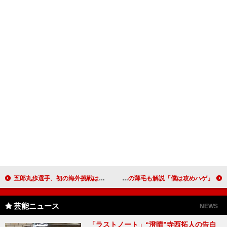
五郎丸歩選手、初の海外挑戦は「未知」 プライベートでは家族の時間に期待も
「僕は攻めハゲ」トレンディエンジェル斎藤、大暴走 ジョニー・デップの薄毛も解説
芸能ニュース
NEWS
「ラストノート」“澄晴”寺西拓人の告白