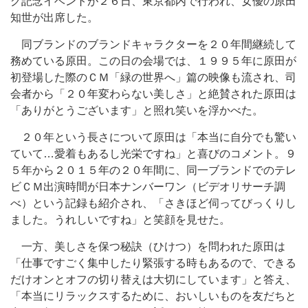
グ記念イベントが２６日、東京都内で行われ、女優の原田
知世が出席した。
同ブランドのブランドキャラクターを２０年間継続して
務めている原田。この日の会場では、１９９５年に原田が
初登場した際のＣＭ「緑の世界へ」篇の映像も流され、司
会者から「２０年変わらない美しさ」と絶賛された原田は
「ありがとうございます」と照れ笑いを浮かべた。
２０年という長さについて原田は「本当に自分でも驚い
ていて…愛着もあるし光栄ですね」と喜びのコメント。９
５年から２０１５年の２０年間に、同一ブランドでのテレ
ビＣＭ出演時間が日本ナンバーワン（ビデオリサーチ調
べ）という記録も紹介され、「さきほど伺ってびっくりし
ました。うれしいですね」と笑顔を見せた。
一方、美しさを保つ秘訣（ひけつ）を問われた原田は
「仕事ですごく集中したり緊張する時もあるので、できる
だけオンとオフの切り替えは大切にしています」と答え、
「本当にリラックスするために、おいしいものを友だちと