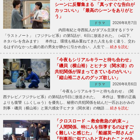
シーンに反響集まる 「真っすぐな告白が
カッコいい」「最高のシーンをありがと
う」
2026年8月7日
ドラマ
内田有紀と寺西拓人がダブル主演するドラマ
「ラストノート」（フジテレビ系）の第5話が、6日に放送された。（※以下、
ネタバレを含みます） 本作は、環境も積み重ねてきた人生も全く違う、交わ
るはずのなかった歳の差の男女が静かに引かれ合い、人生で …
続きを読む
「今夜もシリアルキラーと待ち合わせ」
「磯貝（横山裕）とヒナタ（関水渚）の
共犯関係が深まってきているのがいい」
「縦山裕二さんのグッズ欲しい」
2026年8月6日
ドラマ
「今夜もシリアルキラーと待ち合わせ」（関
西テレビ／フジテレビ系）の第6話が5日に放送された。 本作は、警察の正義
よりも復讐（ふくしゅう）を優先し、秘密の共犯関係を結んだ一匹おおかみの
刑事・磯貝（横山裕）と第六感女子ヒナタ（関水渚）の物語 …
続きを読む
「クロスロード ～救命救急の約束～」
「人間関係、特に人を指導するのはすご
く難しいと感じた」「船越英一郎さんが
『刑事面に似ていると言われたことがあ