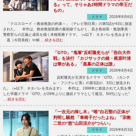
る』って、そりゃあ2時間ドラマの帝王だ
もの」
2026年8月6日
ドラマ
「クロスロード ～救命救急の約束～」（テレビ朝日系）の第5話が4日に放送
された。 本作は、救命救急医療の最前線でもがく、若き救命医・救急隊員・
警察官らの正義と成長を描く本格医療ドラマ。（※以下、ネタバレを含みます）
遥（今田美桜）や桐 …
続きを読む
「GTO」“鬼塚”反町隆史らが「告白大作
戦」を決行 「カジサックの娘・梶原叶渚
は華がある」「黒幕の正体は誰」
2026年8月4日
ドラマ
反町隆史が主演するドラマ「GTO」（カンテ
レ・フジテレビ系）の第3話が、3日に放送され
た。（※以下、ネタバレを含みます） 本作は、1998年に放送されて人気を博
した学園ドラマ「GTO」が28年ぶりに連続ドラマとして復活。50代になった“
…
続きを読む
「一次元の挿し木」“唯”白石聖の正体が
判明し騒然 「車椅子だったよね」「宗教
二世の“悠”山田涼介がつらい」
2026年8月3日
ドラマ