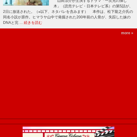
山田涼介が主演するドラマ「一次元の挿し
木」（読売テレビ・日本テレビ系）の第5話が、
2日に放送された。（※以下、ネタバレを含みます） 本作は、松下龍之介氏の
同名小説が原作。ヒマラヤ山中で発掘された200年前の人骨が、失踪した妹の
DNAと完 …
続きを読む
more »