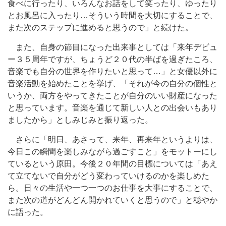
食べに行ったり、いろんなお話をして笑ったり、ゆったり
とお風呂に入ったり…そういう時間を大切にすることで、
また次のステップに進めると思うので」と続けた。
また、自身の節目になった出来事としては「来年デビュ
ー３５周年ですが、ちょうど２０代の半ばを過ぎたころ、
音楽でも自分の世界を作りたいと思って…」と女優以外に
音楽活動を始めたことを挙げ、「それが今の自分の個性と
いうか、両方をやってきたことが自分のいい財産になった
と思っています。音楽を通じて新しい人との出会いもあり
ましたから」としみじみと振り返った。
さらに「明日、あさって、来年、再来年というよりは、
今日この瞬間を楽しみながら過ごすこと」をモットーにし
ているという原田。今後２０年間の目標については「あえ
て立てないで自分がどう変わっていけるのかを楽しめた
ら。日々の生活や一つ一つのお仕事を大事にすることで、
また次の道がどんどん開かれていくと思うので」と穏やか
に語った。