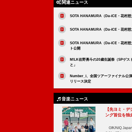
関連ニュース
SOTA HANAMURA（Da-iCE
SOTA HANAMURA（Da-iCE・
SOTA HANAMURA（Da-iCE・
ト公開
M!LK佐野勇斗の20歳生誕祭（SPゲ
と」
Number_i、全国ツアーファイナル公演を収録
リリース決定
音楽ニュース
【先ヨミ・デジタル
ング首位を独
GfK/NIQ J