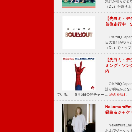
集計が明らかとなり、T
（DL）を売り上
【先ヨミ・デジタ
首位走行中 S
GfK/NIQ J
日の集計が明らかと
（DL）でトップ
【先ヨミ・デジタ
ミング・ソング
内
GfK/NIQ J
計が明らかとなり、M
ている。 8月5日公開チャー …
続きを読む
Nakamura
録曲＆ジャケ
NakamuraE
およびジャケッ