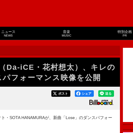
ニュース
音楽
特別企画
NEWS
MUSIC
PR
RA（Da-iCE・花村想太）、キレの
ンスパフォーマンス映像を公開
ポスト
シェア
送る
・SOTA HANAMURAが、新曲「Lose」のダンスパフォー