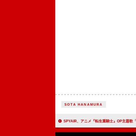
SOTA HANAMURA
SPYAIR、アニメ『転生重騎士』OP主題歌「Awake」