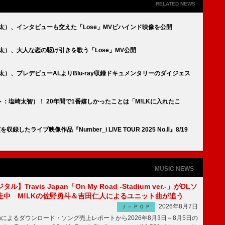
RELATED NEWS
・花村想太）、インタビューも交えた「Lose」MVビハインド映像を公開
花村想太）、大人な恋の駆け引きを歌う「Lose」MV公開
花村想太）、プレデビューALよりBlu-ray収録ドキュメンタリーのダイジェス
スト：塩崎太智）！ 20年間で1番嬉しかったことは「M!LKに入れたこ
したライブ映像作品『Number_i LIVE TOUR 2025 No.Ⅱ』8/19
MUSIC NEWS
】Travis Japan「On My Road -Stadium ver.-」がDLソ
走中 M!LKの佐野勇斗＆吉田仁人によるユニット曲が追う
2026年8月7日
Ｊ－ＰＯＰ
apanによるダウンロード・ソング売上レポートから2026年8月3日～8月5日の