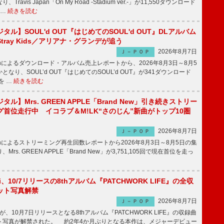
ravis Japan「On My Road -Stadium ver.-」が11,550ダウンロード
 …
続きを読む
ル】SOUL'd OUT『はじめてのSOUL'd OUT』DLアルバム
tray Kids／アリアナ・グランデが追う
2026年8月7日
Ｊ－ＰＯＰ
apanによるダウンロード・アルバム売上レポートから、2026年8月3日～8月5
なり、SOUL’d OUT『はじめてのSOUL’d OUT』が341ダウンロード
を …
続きを読む
ル】Mrs. GREEN APPLE「Brand New」引き続きストリー
首位走行中 イコラブ＆M!LK“さのじん”新曲がトップ10圏
2026年8月7日
Ｊ－ＰＯＰ
apanによるストリーミング再生回数レポートから2026年8月3日～8月5日の集
rs. GREEN APPLE「Brand New」が3,751,105回で現在首位を走っ
Emi、10/7リリースの8thアルバム『PATCHWORK LIFE』の全収
ット写真解禁
2026年8月7日
Ｊ－ＰＯＰ
miが、10月7日リリースとなる8thアルバム『PATCHWORK LIFE』の収録曲
ト写真が解禁された。 約2年4か月ぶりとなる本作は、メジャーデビュー