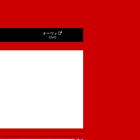
オーヴォ
OVO