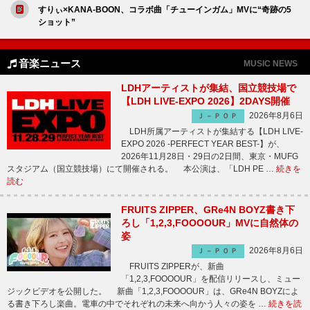
すりぃ×KANA-BOON、コラボ曲「チューインガム」MVに“奇跡の5
ショット”
音楽ニュース
MUSIC NEWS
LDHアーティストが集結、国立競技場で
【LDH LIVE-EXPO 2026】2DAYS開催
2026年8月6日
Ｊ－ＰＯＰ
LDH所属アーティストが集結する【LDH LIVE-
EXPO 2026 -PERFECT YEAR BEST-】が、
2026年11月28日・29日の2日間、東京・MUFG
スタジアム（国立競技場）にて開催される。 本公演は、「LDH PE …
続きを
読む
FRUITS ZIPPER、GRe4N BOYZ書き下
ろし「1,2,3,FOOOOUR」MVに自然体の
姿
2026年8月6日
Ｊ－ＰＯＰ
FRUITS ZIPPERが、新曲
「1,2,3,FOOOOUR」を配信リリースし、ミュー
ジックビデオを公開した。 新曲「1,2,3,FOOOOUR」は、GRe4N BOYZによ
る書き下ろし楽曲。電車の中でそれぞれの未来へ向かう人々の姿を …
続きを読