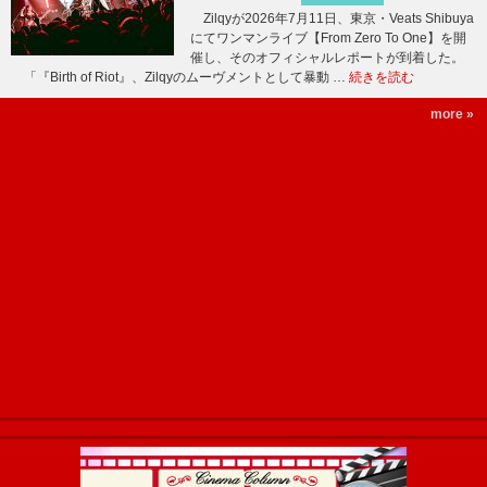
Zilqyが2026年7月11日、東京・Veats Shibuya
にてワンマンライブ【From Zero To One】を開
催し、そのオフィシャルレポートが到着した。
「『Birth of Riot』、Zilqyのムーヴメントとして暴動 …
続きを読む
more »