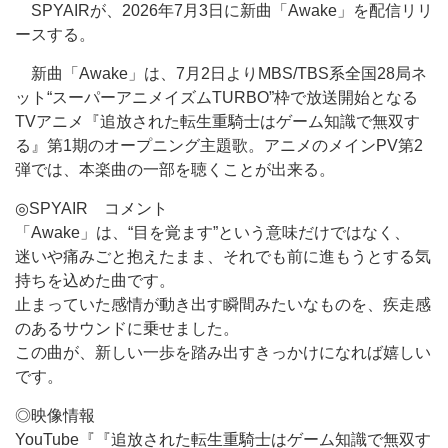
SPYAIRが、2026年7月3日に新曲「Awake」を配信リリ
ースする。
新曲「Awake」は、7月2日よりMBS/TBS系全国28局ネ
ット“スーパーアニメイズムTURBO”枠で放送開始となる
TVアニメ『追放された転生重騎士はゲーム知識で無双す
る』第1期のオープニング主題歌。アニメのメインPV第2
弾では、本楽曲の一部を聴くことが出来る。
◎SPYAIR コメント
「Awake」は、“目を覚ます”という意味だけではなく、
迷いや痛みごと抱えたまま、それでも前に進もうとする気
持ちを込めた曲です。
止まっていた感情が動き出す瞬間みたいなものを、疾走感
のあるサウンドに乗せました。
この曲が、新しい一歩を踏み出すきっかけになれば嬉しい
です。
◎映像情報
YouTube『『追放された転生重騎士はゲーム知識で無双す