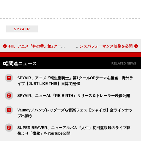
SPYAIR
eill、アニメ『神の雫』第2クールEDテーマ「エブリー・サマー」配信リリース
SOTA HANAMURA（Da-iCE・花村想太）、キレのある「Lose」ダンスパフォーマンス映像を公開
関連ニュース
RELATED NEWS
SPYAIR、アニメ『転生重騎士』第1クールOPテーマを担当 野外ラ
イブ【JUST LIKE THIS】日韓で開催
SPYAIR、ニューAL『RE-BIRTH』リリース＆トレーラー映像公開
Vaundy／ハンブレッダーズら音楽フェス【ジャイガ】全ラインナッ
プ出揃う
SUPER BEAVER、ニューアルバム『人生』初回盤収録のライブ映
像より「燦然」をYouTube公開