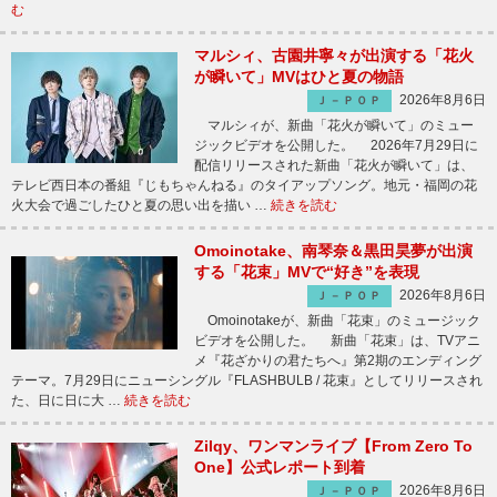
む
マルシィ、古園井寧々が出演する「花火
が瞬いて」MVはひと夏の物語
2026年8月6日
Ｊ－ＰＯＰ
マルシィが、新曲「花火が瞬いて」のミュー
ジックビデオを公開した。 2026年7月29日に
配信リリースされた新曲「花火が瞬いて」は、
テレビ西日本の番組『じもちゃんねる』のタイアップソング。地元・福岡の花
火大会で過ごしたひと夏の思い出を描い …
続きを読む
Omoinotake、南琴奈＆黒田昊夢が出演
する「花束」MVで“好き”を表現
2026年8月6日
Ｊ－ＰＯＰ
Omoinotakeが、新曲「花束」のミュージック
ビデオを公開した。 新曲「花束」は、TVアニ
メ『花ざかりの君たちへ』第2期のエンディング
テーマ。7月29日にニューシングル『FLASHBULB / 花束』としてリリースされ
た、日に日に大 …
続きを読む
Zilqy、ワンマンライブ【From Zero To
One】公式レポート到着
2026年8月6日
Ｊ－ＰＯＰ