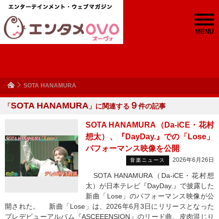
MENU
SOTA HANAMURA
SOTA HANAMURA
９
「
」に関連する
件の記事
SOTA HANAMURA（Da-iCE・花村
想太）、『DayDay.』での「Lose」
パフォーマンス映像を公開
2026年6月26日
音楽ニュース
SOTA HANAMURA（Da-iCE・花村想
太）が日本テレビ『DayDay.』で披露した
新曲「Lose」のパフォーマンス映像が公
開された。 新曲「Lose」は、2026年6月3日にリリースとなった
プレデビューアルバム『ASCEEENSION』のリード曲。皮肉混じり