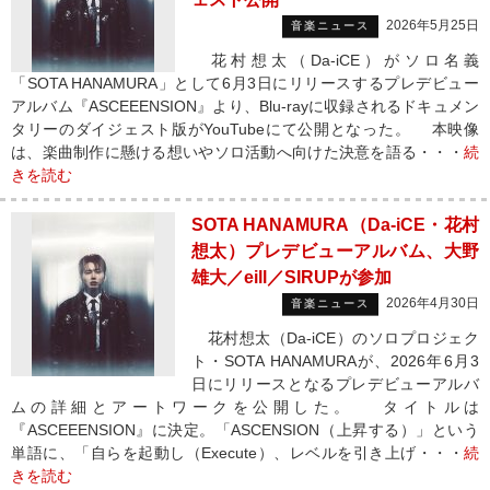
2026年5月25日
音楽ニュース
花村想太（Da-iCE）がソロ名義
「SOTA HANAMURA」として6月3日にリリースするプレデビュー
アルバム『ASCEEENSION』より、Blu-rayに収録されるドキュメン
タリーのダイジェスト版がYouTubeにて公開となった。 本映像
は、楽曲制作に懸ける想いやソロ活動へ向けた決意を語る・・・
続
きを読む
SOTA HANAMURA（Da-iCE・花村
想太）プレデビューアルバム、大野
雄大／eill／SIRUPが参加
2026年4月30日
音楽ニュース
花村想太（Da-iCE）のソロプロジェク
ト・SOTA HANAMURAが、2026年6月3
日にリリースとなるプレデビューアルバ
ムの詳細とアートワークを公開した。 タイトルは
『ASCEEENSION』に決定。「ASCENSION（上昇する）」という
単語に、「自らを起動し（Execute）、レベルを引き上げ・・・
続
きを読む