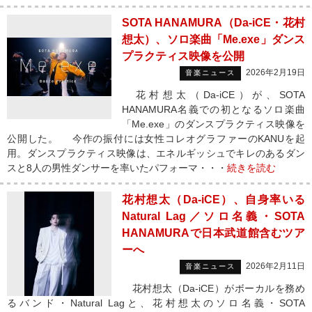
SOTA HANAMURA（Da-iCE・花村
想太）、ソロ楽曲「Me.exe」ダンス
プラクティス映像を公開
2026年2月19日
音楽ニュース
花村想太（Da-iCE）が、SOTA
HANAMURA名義での初となるソロ楽曲
「Me.exe」のダンスプラクティス映像を
公開した。 今作の振付には女性コレオグラファーのKANUを起
用。ダンスプラクティス映像は、エネルギッシュでキレのあるダン
スと8人の男性ダンサーを率いたパフォーマ・・・
続きを読む
花村想太（Da-iCE）、自身率いる
Natural Lag／ソロ名義・SOTA
HANAMURAで日本武道館含むツア
ーへ
2026年2月11日
音楽ニュース
花村想太（Da-iCE）がボーカルを務め
るバンド・Natural Lagと、花村想太のソロ名義・SOTA