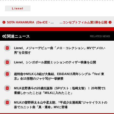
Lienel
SOTA HANAMURA（Da-iCE・花村想太）、キレのある「Lose」ダンスパフォーマンス映像を公開
TWS、メンバー同士のいたずらが判明する『SODA SODA』コンセプトフィルム第1弾を公開
関連ニュース
RELATED NEWS
Lienel、メジャーデビュー曲「メロ・コレクション」MVで“メロい
男”を目指す
Lienel、シンガポール渡航ミッションのティザー映像を公開
超特急やM!LKら9組が大集結、EBiDAN15周年シングル『Yes! 東
京』全15形態のジャケ写が一挙解禁
M!LK佐野勇斗の20歳生誕祭（SPゲスト：塩崎太智）！ 20年間で1
番嬉しかったことは「M!LKに入れたこと」
M!LKの曽野舜太＆山中柔太朗、“平成少女漫画風”ジャケイラストの
姿でユニット曲「真・運命」MVに登場