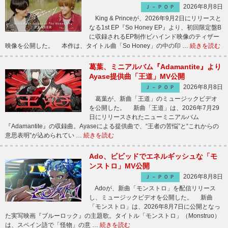
2026年8月8日
Ｊ－ＰＯＰ
King & Princeが、2026年9月2日にリリースと
なる1st EP『So Honey EP』より、初回限定盤B
に収録されるEP制作ビハインド映像のティザー
映像を公開した。 本作は、タイトル曲「So Honey」の中の印 …
続きを読む
葛葉、ミニアルバム『Adamantite』より
Ayase提供曲「王道」MV公開
2026年8月8日
Ｊ－ＰＯＰ
葛葉が、新曲「王道」のミュージックビデオ
を公開した。 新曲「王道」は、2026年7月29
日にリリースされたニューミニアルバム
『Adamantite』の収録曲。Ayaseによる提供曲で、“王者の苦悩”と“これからの
意思表明”が込められてい …
続きを読む
Ado、ビビッドでエネルギッシュな「モ
ンストロ」MV公開
2026年8月8日
Ｊ－ＰＯＰ
Adoが、新曲「モンストロ」を配信リリース
し、ミュージックビデオを公開した。 新曲
「モンストロ」は、2026年8月7日に公開となっ
た実写映画『ブルーロック』の主題歌。タイトル「モンストロ」（Monstruo）
は、スペイン語で「怪物」の意 …
続きを読む