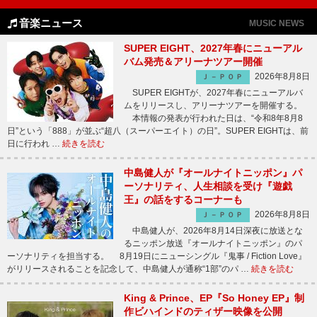
音楽ニュース
MUSIC NEWS
SUPER EIGHT、2027年春にニューアル
バム発売＆アリーナツアー開催
2026年8月8日
Ｊ－ＰＯＰ
SUPER EIGHTが、2027年春にニューアルバ
ムをリリースし、アリーナツアーを開催する。
本情報の発表が行われた日は、“令和8年8月8
日”という「888」が並ぶ“超八（スーパーエイト）の日”。SUPER EIGHTは、前
日に行われ …
続きを読む
中島健人が『オールナイトニッポン』パ
ーソナリティ、人生相談を受け『遊戯
王』の話をするコーナーも
2026年8月8日
Ｊ－ＰＯＰ
中島健人が、2026年8月14日深夜に放送とな
るニッポン放送『オールナイトニッポン』のパ
ーソナリティを担当する。 8月19日にニューシングル『鬼事 / Fiction Love』
がリリースされることを記念して、中島健人が通称“1部”のパ …
続きを読む
King & Prince、EP『So Honey EP』制
作ビハインドのティザー映像を公開