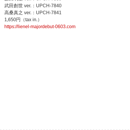
武田創世 ver.：UPCH-7840
高桑真之 ver.：UPCH-7841
1,650円（tax in.）
https://lienel-majordebut-0603.com