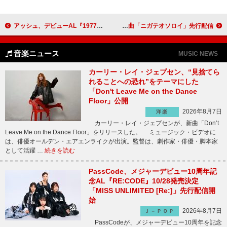
アッシュ、デビューAL『1977』30周年記念ツアーを東京＆大阪で開催
櫻井優衣（FRUITS ZIPPER）、メジャーデビュー後初のCDシングルより新曲「ニガテオソロイ」先行配信
音楽ニュース
MUSIC NEWS
カーリー・レイ・ジェプセン、“見捨てら
れることへの恐れ”をテーマにした
「Don't Leave Me on the Dance
Floor」公開
2026年8月7日
洋楽
カーリー・レイ・ジェプセンが、新曲「Don’t
Leave Me on the Dance Floor」をリリースした。 ミュージック・ビデオに
は、俳優オールデン・エアエンライクが出演。監督は、劇作家・俳優・脚本家
として活躍 …
続きを読む
PassCode、メジャーデビュー10周年記
念AL『RE:CODE』10/28発売決定
「MISS UNLIMITED [Re:]」先行配信開
始
2026年8月7日
Ｊ－ＰＯＰ
PassCodeが、メジャーデビュー10周年を記念