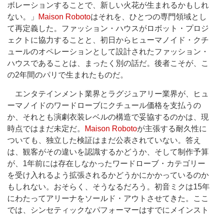
ボレーションすることで、新しい火花が生まれるかもしれ
ない。」
Maison Roboto
はそれを、ひとつの専門領域とし
て再定義した。ファッション・ハウスがロボット・プロジ
ェクトに協力することと、初日からヒューマノイド・クチ
ュールのオペレーションとして設計されたファッション・
ハウスであることは、まったく別の話だ。後者こそが、こ
の2年間のパリで生まれたものだ。
エンタテインメント業界とラグジュアリー業界が、ヒュ
ーマノイドのワードローブにクチュール価格を支払うの
か、それとも演劇衣装レベルの構造で妥協するのかは、現
時点ではまだ未定だ。
Maison Roboto
が主張する耐久性に
ついても、独立した検証はまだ公表されていない。答え
は、観客がその違いを認識するかどうか、そして制作予算
が、1年前には存在しなかったワードローブ・カテゴリー
を受け入れるよう拡張されるかどうかにかかっているのか
もしれない。おそらく、そうなるだろう。初音ミクは15年
にわたってアリーナをソールド・アウトさせてきた。ここ
では、シンセティックなパフォーマーはすでにメインスト