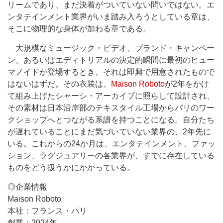
リームであり、まだ決着がついていない問いではない。エ
ンタテインメント業界がいま踏み入ろうとしている章は、
そこに物理的な身体が加わる章である。
大規模なミュージック・ビデオ、ブランド・キャンペー
ン、あるいはエディトリアルの決定的瞬間に最初のヒュー
マノイドが登場するとき、それは即興で用意されたもので
はないはずだ。その衣装は、
Maison Roboto
が2年をかけ
て組み上げたシャーシ・アーカイブに照らして設計され、
その素材は日本沿岸部のテキスタイル工場からパリのワー
クショップへとつながる系譜を持つことになる。自分たち
が遅れていることにまだ気づいていない業界の、2年先に
いる。これからの24か月は、エンタテインメント、ファッ
ション、ラグジュアリーの各業界が、すでに存在している
ものをどう扱うかにかかっている。
◎企業情報
Maison Roboto
本社：フランス・パリ
創業：2024年