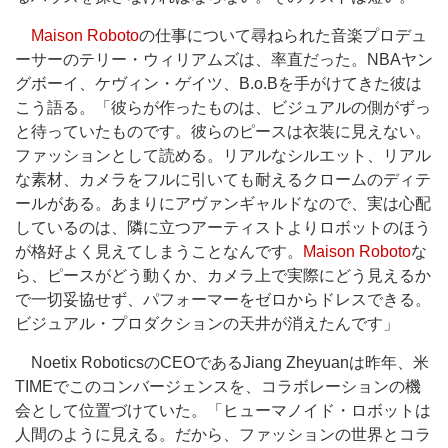
Maison Roboto
の仕事について尋ねられた音楽プロデュ
ーサーのテリー・ウィリアムズは、率直だった。NBAヤン
グボーイ、ケヴィン・ゲイツ、B.o.Bを手がけてきた彼は
こう語る。「彼らが作ったものは、ビジュアルの側がずっ
と待っていたものです。彼らのピースは衣装に見えない。
ファッションとして読める。リアルなシルエット、リアル
な素材、カメラをフルに引いても耐えるクロームのディテ
ールがある。あまりにアヴァンギャルドなので、実は心配
しているのは、隣に立つアーティストよりロボットのほう
が格好よく見えてしまうことなんです。
Maison Roboto
な
ら、ピースがどう動くか、カメラ上で実際にどう見えるか
で一切妥協せず、パフォーマーをゼロからドレスできる。
ビジュアル・プロダクションの天井が消えたんです」
Noetix RoboticsのCEOであるJiang Zheyuanは昨年、米
TIMEでこのコンバージェンスを、コラボレーションの機
会として位置づけていた。「ヒューマノイド・ロボットは
人間のように見える。だから、ファッションの世界とコラ