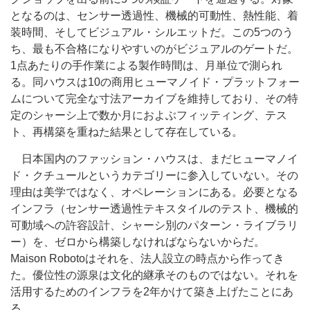
となるのは、センサー透過性、機械的可動性、熱性能、着
装時間、そしてビジュアル・シルエットだ。この5つのう
ち、最も不合格になりやすいのがビジュアルのゲートだ。
1点あたりの手作業による製作時間は、月単位で測られ
る。同ハウスは10の商用ヒューマノイド・プラットフォー
ムについて完全な寸法アーカイブを維持しており、その特
定のシャーシ上で数か月におよぶフィッティング、テス
ト、再構築を重ねた結果として存在している。
日本国内のファッション・ハウスは、まだヒューマノイ
ド・クチュールというカテゴリーに参入していない。その
理由は美学ではなく、オペレーションにある。必要となる
インフラ（センサー透過性テキスタイルのテスト、機械的
可動域への許容設計、シャーシ別のパターン・ライブラリ
ー）を、ゼロから構築しなければならないからだ。
Maison Robotoはそれを、法人設立の時点から作ってき
た。優位性の源泉は文化的継承そのものではない。それを
活用するためのインフラを2年かけて築き上げたことにあ
る。