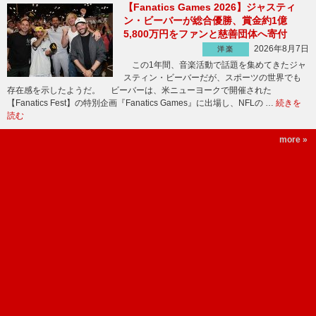
【Fanatics Games 2026】ジャスティ
ン・ビーバーが総合優勝、賞金約1億
5,800万円をファンと慈善団体へ寄付
2026年8月7日
洋楽
この1年間、音楽活動で話題を集めてきたジャ
スティン・ビーバーだが、スポーツの世界でも
存在感を示したようだ。 ビーバーは、米ニューヨークで開催された
【Fanatics Fest】の特別企画『Fanatics Games』に出場し、NFLの …
続きを
読む
more »