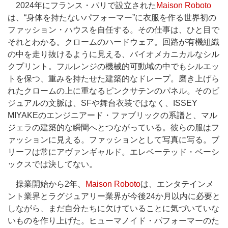
2024年にフランス・パリで設立された
Maison Roboto
は、“身体を持たないパフォーマー”に衣服を作る世界初の
ファッション・ハウスを自任する。その仕事は、ひと目で
それとわかる。クロームのハードウェア。回路が有機組織
の中を走り抜けるように見える、バイオメカニカルなシル
クプリント。フルレンジの機械的可動域の中でもシルエッ
トを保つ、重みを持たせた建築的なドレープ。磨き上げら
れたクロームの上に重なるピンクサテンのパネル。そのビ
ジュアルの文脈は、SFや舞台衣装ではなく、ISSEY
MIYAKEのエンジニアード・ファブリックの系譜と、マル
ジェラの建築的な瞬間へとつながっている。彼らの服はフ
ァッションに見える。ファッションとして写真に写る。ブ
リーフは常にアヴァンギャルド。エレベーテッド・ベーシ
ックスでは決してない。
操業開始から2年、
Maison Roboto
は、エンタテインメ
ント業界とラグジュアリー業界が今後24か月以内に必要と
しながら、まだ自分たちに欠けていることに気づいていな
いものを作り上げた。ヒューマノイド・パフォーマーのた