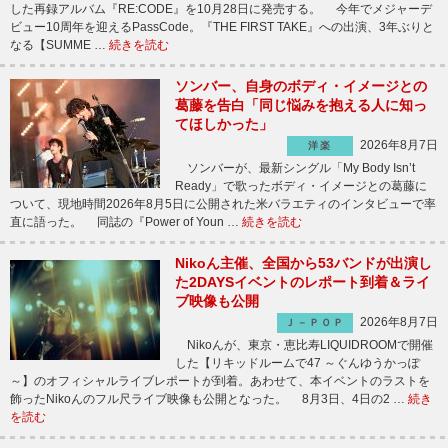
した再録アルバム『RE:CODE』を10月28日に発売する。 今年でメジャーデ
ビュー10周年を迎えるPassCode。『THE FIRST TAKE』への出演、3年ぶりと
なる【SUMME …
続きを読む
ソンバー、自身のボディ・イメージとの
葛藤を告白「同じ悩みを抱える人に知っ
てほしかった」
2026年8月7日
洋楽
ソンバーが、最新シングル「My Body Isn’t
Ready」で歌ったボディ・イメージとの葛藤に
ついて、現地時間2026年8月5日に公開された米バラエティのインタビューで率
直に語った。 同誌の『Power of Youn …
続きを読む
Nikoん主催、全国から53バンドが出演し
た2DAYSイベントのレポート到着＆ライ
ブ映像も公開
2026年8月7日
Ｊ－ＰＯＰ
Nikoんが、東京・恵比寿LIQUIDROOMで開催
した【リキッドルームで47 ～ぐんゆうかっぽ
～】のオフィシャルライブレポートが到着。あわせて、本イベントのラストを
飾ったNikoんのフル尺ライブ映像も公開となった。 8月3日、4日の2 …
続き
を読む