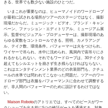
きる、世界でも数少ない施設のひとつだ。
いまこれが重要なのは、ヒューマノイドのワードローブ
が最初に試される場所がツアーのステージではなく、撮影
現場だからだ。ミュージック・ビデオ、ブランド・キャン
ペーン、ファッション・エディトリアル、ミュージアム展
示。監督やビジュアル・プロデューサーは、撮影現場のあ
らゆる変数をコントロールできる。照明、カメラアング
ル、テイク数、環境条件。パフォーマーは火をつけられ、
ワイヤーで吊られ、水中に沈められ、風洞内で宙吊りにさ
れるかもしれない。それでもワードローブは、30テイクを
超えてもシルエットを崩さず生き残らなければならない。
これはエンタテインメント業界のどの衣装部門も、クチュ
ールの水準では問われてこなかった問題だ。ツアーのワー
ドローブ部門は衣服をパフォーマンスに合わせて調整する
が、非人間のパフォーマーのために設計するわけではな
い。
Maison Roboto
のアトリエでは、すべてのピースがワー
クショップを出る前に5つの検証ゲートを通過する。対象