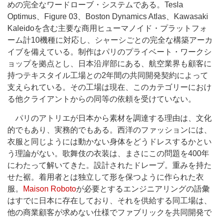
めの完全なワードローブ・システムである。Tesla
Optimus、Figure 03、Boston Dynamics Atlas、Kawasaki
Kaleidoを含む主要な商用ヒューマノイド・プラットフォ
ーム計10機種に対応し、シャーシごとの完全な構築アーカ
イブを備えている。制作はパリのプライベート・ワークシ
ョップを拠点とし、日本沿岸部にある、航空業界も顧客に
持つテキスタイル工場との2年間の共同開発契約によって
支えられている。その工場は現在、このカテゴリーにおけ
る他クライアントからの同等の依頼を受けていない。
パリのアトリエが日本から素材を調達する理由は、文化
的でもあり、実務的でもある。西洋のファッションには、
衣服と同じようには動かない身体をどうドレスするかとい
う理論がない。歌舞伎の衣装は、まさにこの問題を400年
にわたって解いてきた。設計されたドレープ。重みを持た
せた裾。着用者とは独立して形を保つように作られた衣
服。
Maison Roboto
が必要とするエンジニアリングの語彙
はすでに日本に存在しており、それを供給する同工場は、
他の商業顧客が求めない仕様でファブリックを共同開発で