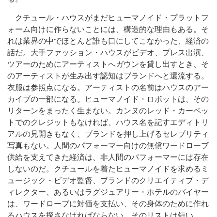
クチュール・ハウスがまだヒューマノイド・プラットフ
ォーム向けに作らないことには、構造的な理由もある。そ
れは業界の中でほとんど誰も口にしてこなかった、経済の
話だ。大手ファッション・ハウスがビデオ、プレス出演、
ツアーのためにアーティストへガウンを貸し出すとき、そ
のアーティストが生み出す認知はブランドへと還流する。
衣服は参照点になる。アーティストの名前はハウスのアー
カイブの一部になる。ヒューマノイド・ロボットは、その
リターンをまったく生まない。カンヌのレッド・カーペッ
トでのクレジットもなければ、ハウス名を記すエディトリ
アルの見開きもなく、ブランドを押し上げるセレブリティ
写真もない。人間のパフォーマー向けの無償ワードローブ
供給を支えてきた経済は、非人間のパフォーマーには存在
しないのだ。クチュールを着たヒューマノイドを求めるミ
ュージック・ビデオ監督、ブランドのクリエイティブ・デ
ィレクター、あるいはラグジュアリー・ホテルのバイヤー
は、ワードローブに対価を支払い、その身体のために作れ
るハウスを探さなければならない。そのリストは短い。